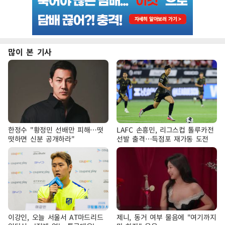
많이 본 기사
한정수 "황정민 선배만 피해…떳
LAFC 손흥민, 리그스컵 톨루카전
떳하면 신분 공개하라"
선발 출격…득점포 재가동 도전
이강인, 오늘 서울서 AT마드리드
제니, 동거 여부 물음에 "여기까지