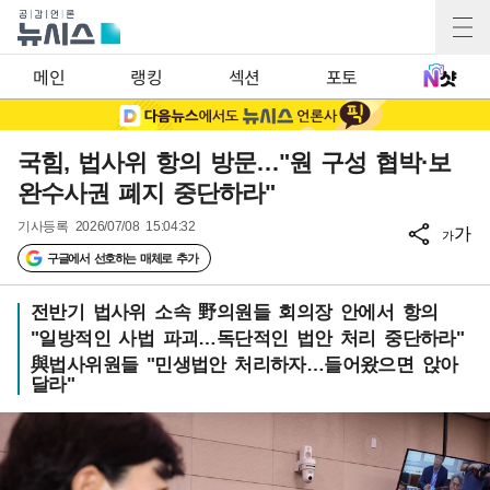
메인
랭킹
섹션
포토
국힘, 법사위 항의 방문…"원 구성 협박·보
완수사권 폐지 중단하라"
기사등록
2026/07/08 15:04:32
가
가
구글에서 선호하는 매체로 추가
전반기 법사위 소속 野의원들 회의장 안에서 항의
"일방적인 사법 파괴…독단적인 법안 처리 중단하라"
與법사위원들 "민생법안 처리하자…들어왔으면 앉아
달라"