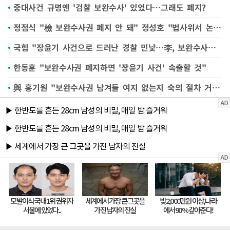
중대사건 규명엔 '검찰 보완수사' 있었다…그래도 폐지?
정점식 "檢 보완수사권 폐지 안 돼" 정성호 "법사위서 논의해 달라"
국힘 "장윤기 사건으로 드러난 경찰 민낯…李, 보완수사권 폐지 중단해야"
한동훈 "보완수사권 폐지하면 '장윤기 사건' 속출할 것"
與 홍기원 "보완수사권 남겨둘 여지 없는지 숙의 절차 거쳐야"