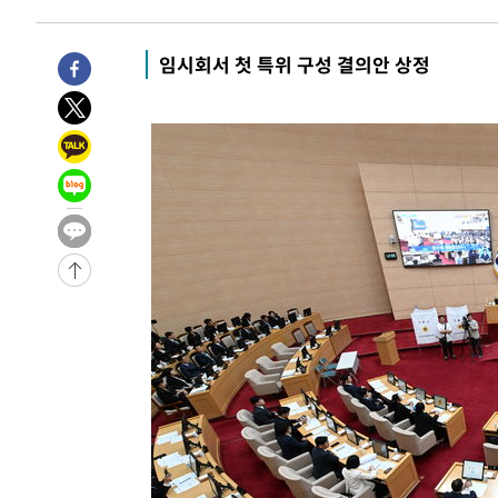
-8012초 전 >
'여긴 20도, 저긴 50도'…열화상 카메라로 본 폭염 저감시
차'
-7483초 전 >
콜롬비아 신임 우파 대통령 취임 하루만에 차량폭탄 폭발 
임시회서 첫 특위 구성 결의안 상정
-1077초 전 >
튀르키예 외무장관, "메카 3국 방위협정은 이란이 목표 아냐
28분 전 >
이군이 불법 군시설 건설한 레바논 남부에서 레바논군 3명 폭
1시간 전 >
[속보]美중부 사령관, 이스라엘 긴급방문 다중화된 전선 상황
1시간 전 >
美 국방부, 켄달 전 공군장관 보안허가 취소…“에어포스원 기
론 누출”
1시간 전 >
‘축구의 신’ 아르헨티나 축구 선수 메시의 부친 지병 별세
1시간 전 >
“美 이란전 무기 소진…북한과 분쟁시 주한 미군 취약해질 수