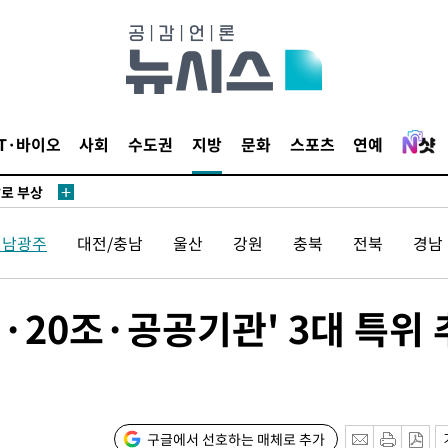
리(종합)
개
급대우'
설 '온도
사건
IT·바이오
사회
수도권
지방
문화
스포츠
연예
 " 밝혀
발로 부상
 논의
전남광주
대전/충남
울산
강원
충북
전북
경남
밀정보, 언
 있어”
20조·공공기관' 3대 특위 
 차에 첫
동'
리(종합)
개
구글에서 선호하는 매체로 추가
급대우'