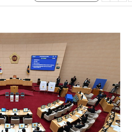
설 '온도
사건
 " 밝혀
발로 부상
 논의
밀정보, 언
 있어”