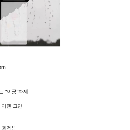
om
Mute