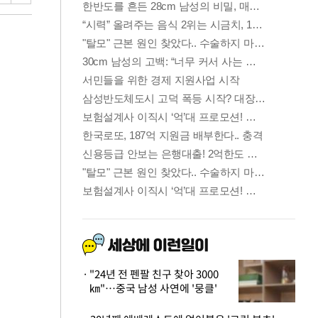
"24년 전 펜팔 친구 찾아 3000
㎞"…중국 남성 사연에 '뭉클'