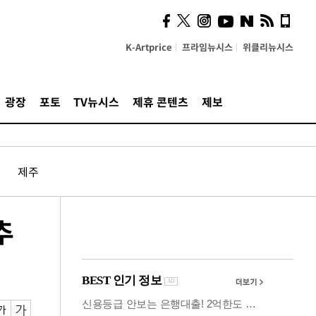
사이 해답 찾았죠"…알을
깨고 나온 '초자아'
K-Artprice
프라임뉴시스
위클리뉴시스
광장
포토
TV뉴시스
제휴 콘텐츠
제보
제주
추