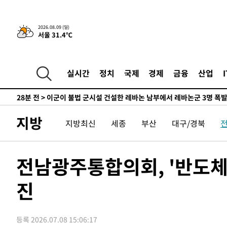
-23086초 전 >
손흥민, 68분 뛰고 2경기 침묵…LAFC, 톨루카에 1-0 승
-22358초 전 >
'2경기 연속 침묵' 손흥민, 톨루카전 68분만 뛰고 슈팅 0
2026.08.09 (일)
서울 31.4℃
-21110초 전 >
이강인, 오늘 서울서 AT마드리드 입단식…'전례 없는 특
-7992초 전 >
'여긴 20도, 저긴 50도'…열화상 카메라로 본 폭염 저감시
차'
-7463초 전 >
콜롬비아 신임 우파 대통령 취임 하루만에 차량폭탄 폭발 
실시간
정치
국제
경제
금융
산업
-1057초 전 >
튀르키예 외무장관, "메카 3국 방위협정은 이란이 목표 아냐
28분 전 >
이군이 불법 군시설 건설한 레바논 남부에서 레바논군 3명 폭
1시간 전 >
[속보]美중부 사령관, 이스라엘 긴급방문 다중화된 전선 상황
지방
지방최신
세종
부산
대구/경북
1시간 전 >
美 국방부, 켄달 전 공군장관 보안허가 취소…“에어포스원 기
론 누출”
1시간 전 >
‘축구의 신’ 아르헨티나 축구 선수 메시의 부친 지병 별세
1시간 전 >
“美 이란전 무기 소진…북한과 분쟁시 주한 미군 취약해질 수
전남광주통합의회, '반도체·
-27814초 전 >
[속보]장은수, KLPGA 제주삼다수 역전 우승…데뷔 10년
정상
진
-23179초 전 >
"얼마나 더웠으면"…안동 물길공원서 헤엄친 구렁이 '소
-23106초 전 >
손흥민, 68분 뛰고 2경기 침묵…LAFC, 톨루카에 1-0 승
-22378초 전 >
'2경기 연속 침묵' 손흥민, 톨루카전 68분만 뛰고 슈팅 0
등록 2026.07.08 15:06:17
-21130초 전 >
이강인, 오늘 서울서 AT마드리드 입단식…'전례 없는 특