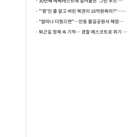
· 30년째 에베레스트에 얼어붙은 '그린 부츠'…드디어 가족 품으로
· "'꽝'인 줄 알고 버린 복권이 16억원짜리?"…극적으로 되찾은 사연
· "얼마나 더웠으면"…안동 물길공원서 헤엄친 구렁이 '소동'
· 퇴근길 정체 속 기적… 경찰 에스코트로 위기 넘긴 생후 2일 신생아