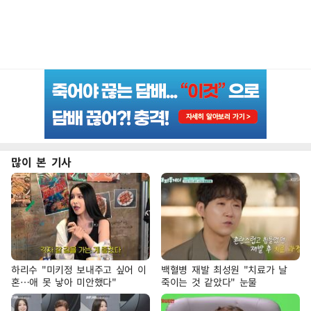
많이 본 기사
하리수 "미키정 보내주고 싶어 이
백혈병 재발 최성원 "치료가 날
혼…애 못 낳아 미안했다"
죽이는 것 같았다" 눈물