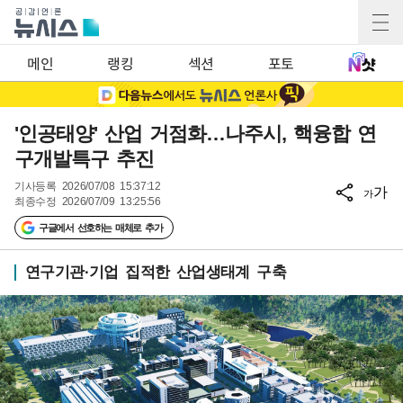
메인
랭킹
섹션
포토
'인공태양' 산업 거점화…나주시, 핵융합 연
구개발특구 추진
기사등록
2026/07/08 15:37:12
가
가
최종수정
2026/07/09 13:25:56
구글에서 선호하는 매체로 추가
연구기관·기업 집적한 산업생태계 구축