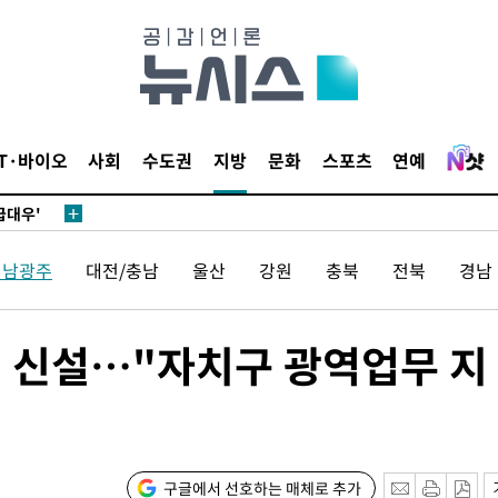
어”
동'
리(종합)
IT·바이오
사회
수도권
지방
문화
스포츠
연예
개
급대우'
시설 '온도
전남광주
대전/충남
울산
강원
충북
전북
경남
 사건
 " 밝혀
폭발로 부
 신설…"자치구 광역업무 지
황 논의
정보, 언
어”
구글에서 선호하는 매체로 추가
동'