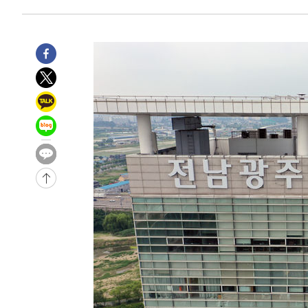
-29597초 전 >
손흥민, 68분 뛰고 2경기 침묵…LAFC, 톨루카에 1-0 승
-28869초 전 >
'2경기 연속 침묵' 손흥민, 톨루카전 68분만 뛰고 슈팅 0
-27621초 전 >
이강인, 오늘 서울서 AT마드리드 입단식…'전례 없는 특
-14503초 전 >
'여긴 20도, 저긴 50도'…열화상 카메라로 본 폭염 저감
차'
-13974초 전 >
콜롬비아 신임 우파 대통령 취임 하루만에 차량폭탄 폭발
-7568초 전 >
튀르키예 외무장관, "메카 3국 방위협정은 이란이 목표 아냐
-4776초 전 >
이군이 불법 군시설 건설한 레바논 남부에서 레바논군 3명 
상
-1894초 전 >
[속보]美중부 사령관, 이스라엘 긴급방문 다중화된 전선 상
42초 전 >
美 국방부, 켄달 전 공군장관 보안허가 취소…“에어포스원 기밀
론 누출”
1분 전 >
‘축구의 신’ 아르헨티나 축구 선수 메시의 부친 지병 별세
1분 전 >
“美 이란전 무기 소진…북한과 분쟁시 주한 미군 취약해질 수 있