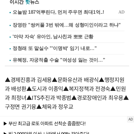
이시간
핫
뉴스
장영란 "쌍커풀 3번 밖에…왜 성형미인이라고 하냐"
'마약 자숙' 유아인, 남사친과 뽀뽀 근황
정청래 또 말실수 "'이명박' 임기 내로…"
유혜정, 자궁적출 수술 "여성성 잃는 것이…"
▲경제진흥과 김세용▲문화유산과 배광식▲행정지원
과 배성환▲도시과 이종익▲복지정책과 전경숙▲민원
과 최정녀▲ITS추진과 박종범▲경로장애인과 최우용▲
구정면 권기융▲체육과 정우교