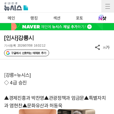
메인
랭킹
섹션
포토
[인사]강릉시
기사등록
2026/07/08 16:02:12
가
가
구글에서 선호하는 매체로 추가
[강릉=뉴시스]
◇ 4급 승진
▲경제진흥과 박찬영▲관광정책과 엄금문▲특별자치
과 염현찬▲문화유산과 허동욱