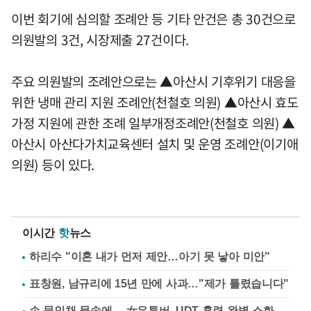
이번 회기에 심의할 조례안 등 기타 안건은 총 30건으로
의원발의 3건, 시장제출 27건이다.
주요 의원발의 조례안으로는 ▲아산시 기후위기 대응을
위한 냉매 관리 지원 조례안(천철호 의원) ▲아산시 효도
가정 지원에 관한 조례 일부개정조례안(천철호 의원) ▲
아산시 아산다가치교육센터 설치 및 운영 조례안(이기애
의원) 등이 있다.
이시간
핫
뉴스
하리수 "이혼 내가 먼저 제안…아기 못 낳아 미안"
표창원, 남규리에 15년 만에 사과…"제가 틀렸습니다"
손 묶인채 물속에… 女유튜버, UDT 훈련 완벽 소화