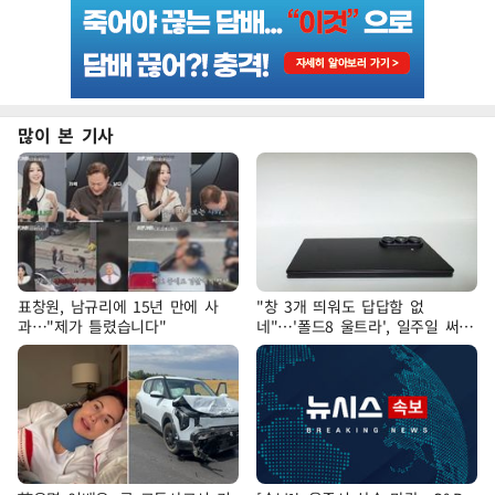
많이 본 기사
표창원, 남규리에 15년 만에 사
"창 3개 띄워도 답답함 없
과…"제가 틀렸습니다"
네"…'폴드8 울트라', 일주일 써보
니