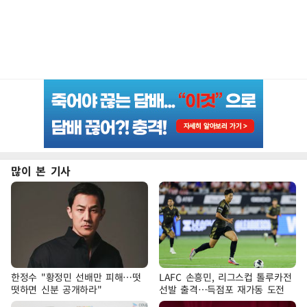
많이 본 기사
한정수 "황정민 선배만 피해…떳
LAFC 손흥민, 리그스컵 톨루카전
떳하면 신분 공개하라"
선발 출격…득점포 재가동 도전