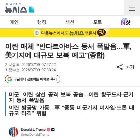
메인
랭킹
섹션
포토
이란 매체 "반다르아바스 등서 폭발음…軍,
美기지에 대규모 보복 예고"(종합)
기사등록
2026/07/09 07:27:22
가
가
최종수정
2026/07/09 07:30:24
구글에서 선호하는 매체로 추가
미군, 이란 상선 공격 보복 공습…이란 항구도시·군기
지 등서 폭발음
이란 방공망 가동…軍 "중동 미군기지 미사일·드론 대
규모 타격" 위협