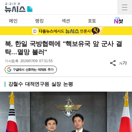
메인
랭킹
섹션
포토
북, 한일 국방협력에 "핵보유국 앞 군사 결
탁…멸망 불러"
기사등록
2026/07/09 07:31:55
가
가
구글에서 선호하는 매체로 추가
강철수 대적연구원 실장 논평