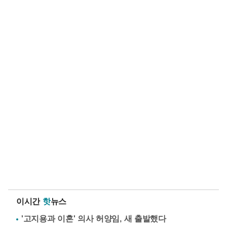
이시간
핫
뉴스
'고지용과 이혼' 의사 허양임, 새 출발했다