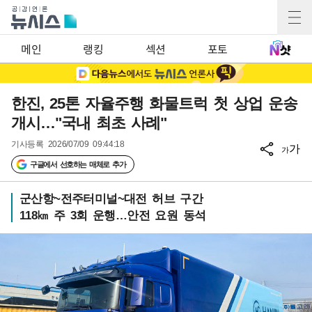
메인
랭킹
섹션
포토
한진, 25톤 자율주행 화물트럭 첫 상업 운송
개시…"국내 최초 사례"
기사등록
2026/07/09 09:44:18
가
가
구글에서 선호하는 매체로 추가
군산항~전주터미널~대전 허브 구간
118㎞ 주 3회 운행…안전 요원 동석