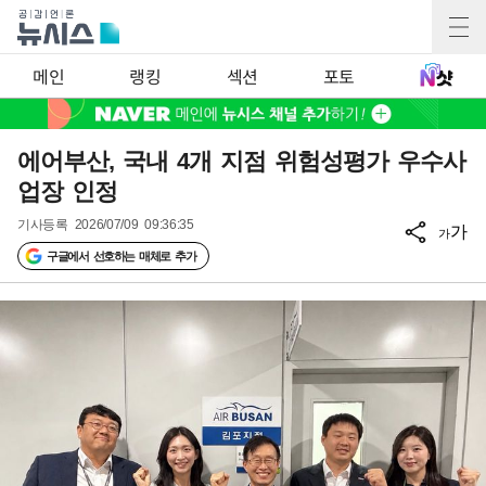
메인
랭킹
섹션
포토
에어부산, 국내 4개 지점 위험성평가 우수사
업장 인정
기사등록
2026/07/09 09:36:35
가
가
구글에서 선호하는 매체로 추가