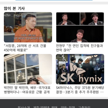
많이 본 기사
"서장훈, 28억에 산 서초 건물
전현무 "전 연인 집착에 친구들과
450억에 매물로"
연락 끊어"
박찬민 딸 박민하, 배우·국가대표
SK하이닉스, 주당 375원 분기배당
병행하더니…여유로운 근황 공개
결정…3분기 중 추가 주주환원 발
표
회사소개
제휴/컨텐츠 판매
약관·정책
고충처리