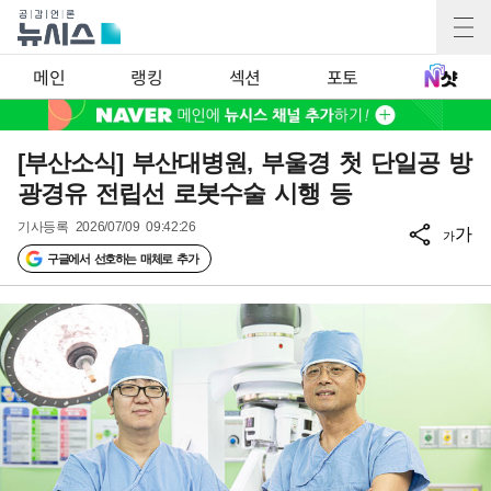
메인
랭킹
섹션
포토
[부산소식] 부산대병원, 부울경 첫 단일공 방
광경유 전립선 로봇수술 시행 등
기사등록
2026/07/09 09:42:26
가
가
구글에서 선호하는 매체로 추가