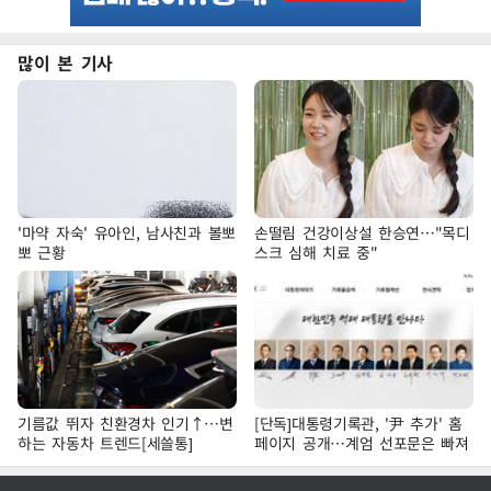
많이 본 기사
'마약 자숙' 유아인, 남사친과 볼뽀
손떨림 건강이상설 한승연…"목디
뽀 근황
스크 심해 치료 중"
기름값 뛰자 친환경차 인기↑…변
[단독]대통령기록관, '尹 추가' 홈
하는 자동차 트렌드[세쓸통]
페이지 공개…계엄 선포문은 빠져