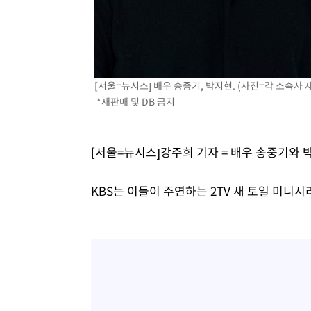
-17503초 전 >
[속보] 7월 중국 수출 23.9%↑ 수입 27.5%↑…무역총
25.3%↑
-14663초 전 >
[속보]'채상병 순직 책임' 임성근, 항소심도 징역 3년
-14529초 전 >
[속보]종합특검, '관저이전 봐주기 감사' 유병호 구속기소
-11129초 전 >
민주 콩고 에볼라환자 4천명 돌파, 4053명 발생 1850명
[서울=뉴시스] 배우 송중기, 박지현. (사진=각 소속사 제공)
-10379초 전 >
[속보]'300억원대 사기 혐의' 차가원 대표 구속 송치
*재판매 및 DB 금지
-9573초 전 >
"미 전국적 살모네라 식중독 원인은 멕시코산 할라피뇨"-- 
-8086초 전 >
[속보]경찰·노동부, HL만도 평택사업장 끼임 사망 관련 
[서울=뉴시스]강주희 기자 = 배우 송중기와
-7967초 전 >
[속보]합수본, '투표율 허위 입력' 중앙·서울·경기도 선관위
압수수색
-7722초 전 >
[속보]원·달러 환율, 오전 9시 1423.8원
KBS는 이들이 주연하는 2TV 새 토일 미니시