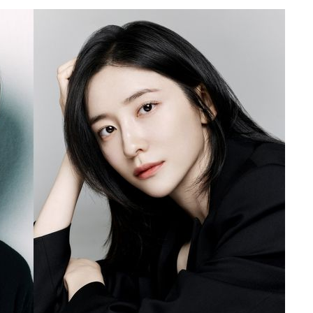
CDC
압수수색
 등 9곳
단
무'
 마쳐
부장 기소
"
협회
 교수…이
 절차 개시