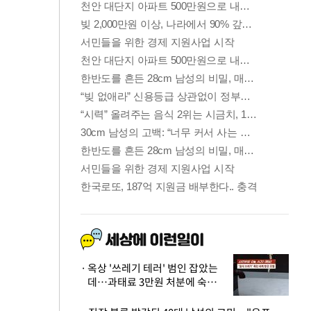
옥상 '쓰레기 테러' 범인 잡았는
데…과태료 3만원 처분에 숙박업
주 허탈