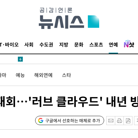
단
무'
 마쳐
IT·바이오
사회
수도권
지방
문화
스포츠
연예
부장 기소
라마
예능
해외연예
스타
"
협회
 교수…이
재회…'러브 클라우드' 내년 
 절차 개시
액
구글에서 선호하는 매체로 추가
 사망