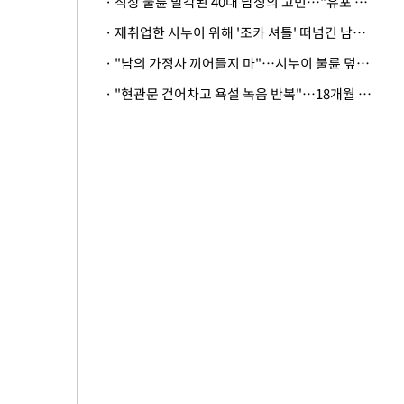
· 직장 불륜 발각된 40대 남성의 고민…"유포 동료 명예훼손·협박죄 고소 가능할까"
· 재취업한 시누이 위해 '조카 셔틀' 떠넘긴 남편…아내 "난 못한다"
· "남의 가정사 끼어들지 마"…시누이 불륜 덮으려는 남편에 억울한 아내
· "현관문 걷어차고 욕설 녹음 반복"…18개월 아기 키우는 집 뒤흔든 '앞집의 비극'