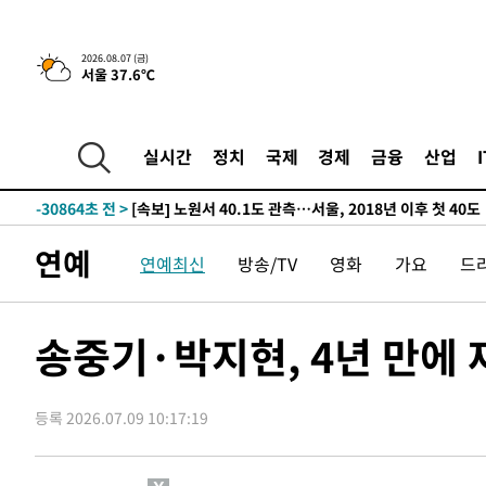
-7722초 전 >
[속보]원·달러 환율, 오전 9시 1423.8원
-32035초 전 >
여자배구 이재영·이다영 자매, 아제르바이잔 투란VC 입
2026.08.07 (금)
서울 37.6℃
-31288초 전 >
외국인 심판 성 접대 7경기 들여다보니…한국 축구 '5승 2
-31022초 전 >
[속보]코스닥, 2.86포인트(0.36%) 내린 798.81마감
-30975초 전 >
[속보]코스피, 6200선 약보합…0.60% 내린 6258.77에
실시간
정치
국제
경제
금융
산업
-30955초 전 >
[속보]원·달러 환율, 7.7원 내린 1416.1원 마감
-30844초 전 >
[속보] 노원서 40.1도 관측…서울, 2018년 이후 첫 40도
-27934초 전 >
[속보]종합특검, '계엄 수용공간 확보' 신용해 前교정본
연예
연예최신
방송/TV
영화
가요
드
-26807초 전 >
외신들도 주목한 韓축구 파문…"국민적 공분에 수사 재개
-26778초 전 >
11시간 압수수색에 성접대 파문까지…'쑥대밭' 된 축구
-25800초 전 >
[속보]규제합리화위원회 부위원장에 김태유 서울대 공대
송중기·박지현, 4년 만에 
병태 후임
-22158초 전 >
[속보]국힘 윤리위, '돌려차기 발언' 진종오·서범수 징계
-17483초 전 >
[속보] 7월 중국 수출 23.9%↑ 수입 27.5%↑…무역총
25.3%↑
등록 2026.07.09 10:17:19
-14643초 전 >
[속보]'채상병 순직 책임' 임성근, 항소심도 징역 3년
-14509초 전 >
[속보]종합특검, '관저이전 봐주기 감사' 유병호 구속기소
-11109초 전 >
민주 콩고 에볼라환자 4천명 돌파, 4053명 발생 1850명