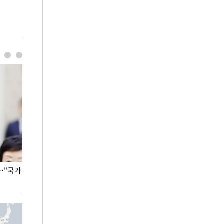
…"국가
홈플러스, 67개 점포 가오픈… 13일 정식 개장
오세훈 서울시장,
환경 점검