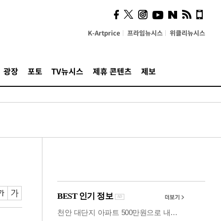
시, 스마트폰 액세서리에
NFC 더했다
K-Artprice
프라임뉴시스
위클리뉴시스
광장
포토
TV뉴시스
제휴 콘텐츠
제보