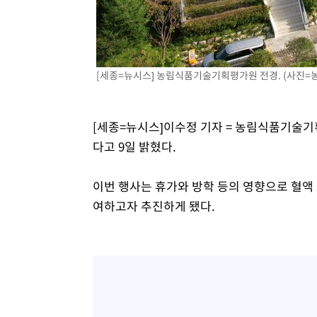
3시간 전 >
SK하이닉스, 용인·청주 팹에 54조 투자…"AI 메모리 수요 
4시간 전 >
여자배구 이재영·이다영 자매, 아제르바이잔 투란VC 입단
4시간 전 >
외국인 심판 성 접대 7경기 들여다보니…한국 축구 '5승 2무'
[세종=뉴시스] 농림식품기술기획평가원 전경. (사진=
4시간 전 >
[속보]코스닥, 2.86포인트(0.36%) 내린 798.81마감
4시간 전 >
[속보]코스피, 6200선 약보합…0.60% 내린 6258.77에 마
4시간 전 >
[속보]원·달러 환율, 7.7원 내린 1416.1원 마감
[세종=뉴시스]이수정 기자 = 농림식품기술기
4시간 전 >
[속보] 노원서 40.1도 관측…서울, 2018년 이후 첫 40도
다고 9일 밝혔다.
5시간 전 >
[속보]종합특검, '계엄 수용공간 확보' 신용해 前교정본부장 
5시간 전 >
외신들도 주목한 韓축구 파문…"국민적 공분에 수사 재개"
이번 행사는 휴가와 방학 등의 영향으로 혈액
5시간 전 >
11시간 압수수색에 성접대 파문까지…'쑥대밭' 된 축구협회
여하고자 추진하게 됐다.
5시간 전 >
[속보]규제합리화위원회 부위원장에 김태유 서울대 공대 교
후임