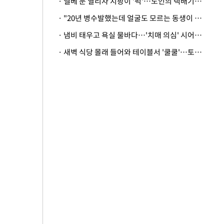
· 엘베 문 열리자 지팡이 '퍽'…노인의 택배기사 폭행 이유
· "20년 병수발했는데 얼굴도 모르는 동생이 유산 절반을"…배다른 형제 상속권 있을까
· 냄비 태우고 욕실 물바다…'치매 의심' 시어머니 검사 권유했다가 '날벼락'
· 새벽 식당 몰래 들어와 테이블서 '쿨쿨'…토사물 남기고 사라진 남성