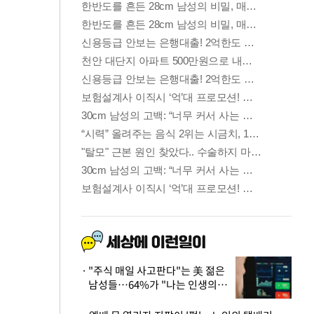
"주식 매일 사고판다"는 美 젊은
남성들…64%가 "나는 인생의
패배자“