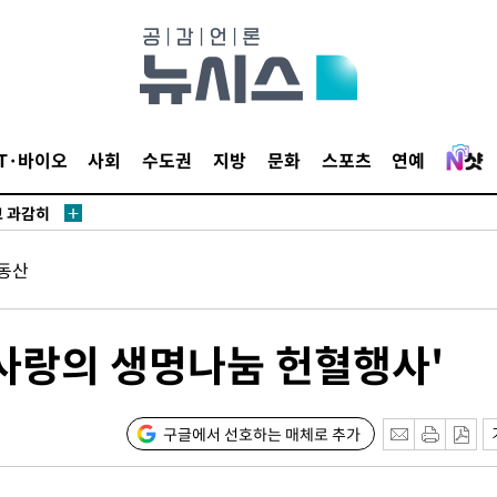
수…이병태
(종합)
.3만개 하
IT·바이오
사회
수도권
지방
문화
스포츠
연예
4.1%로
고 과감히
 아웃바운
동산
향
난지역 선포
지 못 갈
'사랑의 생명나눔 헌혈행사'
]
선제 대응"
구글에서 선호하는 매체로 추가