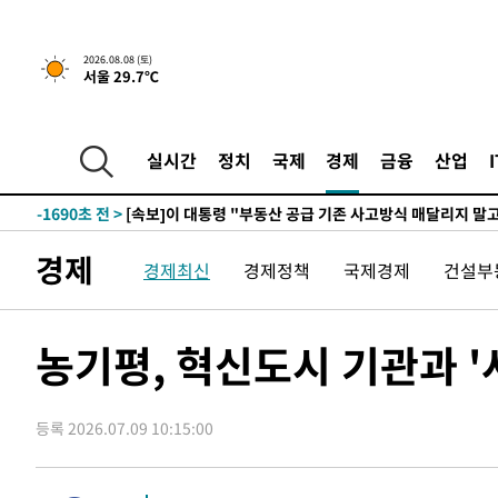
2026.08.08 (토)
서울 29.7℃
5시간 전 >
[속보]규제합리화위원회 부위원장에 김태유 서울대 공대 교
후임
-9240초 전 >
이강인, 폭염 속 AT마드리드 첫 훈련…80명 식사 대접까지
-6379초 전 >
미 사업체 일자리, 7월에 2.3만개 순감하고 그 전 2개월 10
실시간
정치
국제
경제
금융
산업
향수정 (2보)
-5827초 전 >
[속보] 미 사업체, 일자리 7월에 2.3만 개 줄어…실업률은 
↓
-1690초 전 >
[속보]이 대통령 "부동산 공급 기존 사고방식 매달리지 말
실천"
-775초 전 >
이란, "오만과 '중앙 단일 루트' 합의…북쪽 인바운드·남쪽
경제
경제최신
경제정책
국제경제
건설부
드는 임시"
2시간 전 >
"낮 기온 소폭 하락"…수도권 폭염중대경보, 폭염경보로 하
2시간 전 >
[속보]이 대통령, '호우피해' 안동·의성 관할 4개 면 특별재
2시간 전 >
[단독]중수청 지원 검사들, 정원 초과 시 낮은 계급 임용…희망
농기평, 혁신도시 기관과 
수도
2시간 전 >
낮 최고 37도 찜통더위…곳곳 소나기·강원 많은 비[내일날씨
3시간 전 >
SK하이닉스, 용인·청주 팹에 54조 투자…"AI 메모리 수요 
등록 2026.07.09 10:15:00
4시간 전 >
여자배구 이재영·이다영 자매, 아제르바이잔 투란VC 입단
4시간 전 >
외국인 심판 성 접대 7경기 들여다보니…한국 축구 '5승 2무'
4시간 전 >
[속보]코스닥, 2.86포인트(0.36%) 내린 798.81마감