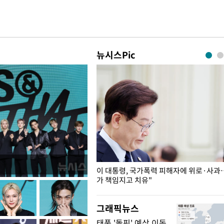
뉴시스Pic
개구리밥
이 대통령, 국가폭력 피해자에 위로·사과
가 책임지고 치유"
그래픽뉴스
태풍 '돌핀' 예상 이동