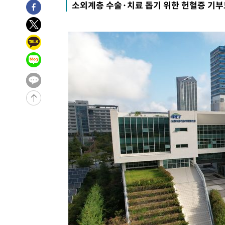
소외계층 수술·치료 돕기 위한 헌혈증 기부
4시간 전 >
[속보]코스피, 6200선 약보합…0.60% 내린 6258.77에 마
4시간 전 >
[속보]원·달러 환율, 7.7원 내린 1416.1원 마감
4시간 전 >
[속보] 노원서 40.1도 관측…서울, 2018년 이후 첫 40도
5시간 전 >
[속보]종합특검, '계엄 수용공간 확보' 신용해 前교정본부장 
5시간 전 >
외신들도 주목한 韓축구 파문…"국민적 공분에 수사 재개"
5시간 전 >
11시간 압수수색에 성접대 파문까지…'쑥대밭' 된 축구협회
5시간 전 >
[속보]규제합리화위원회 부위원장에 김태유 서울대 공대 교
후임
-9240초 전 >
이강인, 폭염 속 AT마드리드 첫 훈련…80명 식사 대접까지
-6379초 전 >
미 사업체 일자리, 7월에 2.3만개 순감하고 그 전 2개월 10
향수정 (2보)
-5827초 전 >
[속보] 미 사업체, 일자리 7월에 2.3만 개 줄어…실업률은 
↓
-1690초 전 >
[속보]이 대통령 "부동산 공급 기존 사고방식 매달리지 말
실천"
-775초 전 >
이란, "오만과 '중앙 단일 루트' 합의…북쪽 인바운드·남쪽
드는 임시"
2시간 전 >
"낮 기온 소폭 하락"…수도권 폭염중대경보, 폭염경보로 하
2시간 전 >
[속보]이 대통령, '호우피해' 안동·의성 관할 4개 면 특별재
2시간 전 >
[단독]중수청 지원 검사들, 정원 초과 시 낮은 계급 임용…희망
수도
2시간 전 >
낮 최고 37도 찜통더위…곳곳 소나기·강원 많은 비[내일날씨