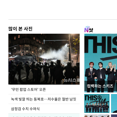
많이 본 사진
컴백하는 스키즈
지석천 뒤덮은 
'무민 팝업 스토어' 오픈
녹색 빛깔 띄는 동복호…저수율은 절반 남짓
삼정검 수치 수여식