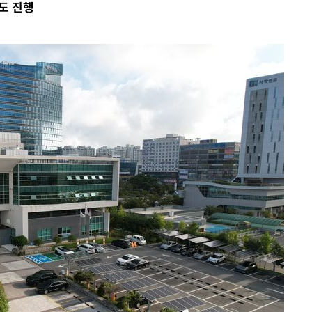
도 진행
쳐
기소
수…이병태
(종합)
.3만개 하
4.1%로
고 과감히
 아웃바운
향
난지역 선포
지 못 갈
]