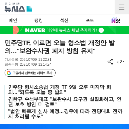
메인
랭킹
섹션
포토
민주당TF, 이르면 오늘 형소법 개정안 발
의…"보완수사권 폐지 방침 유지"
기사등록
2026/07/09 11:22:31
가
가
최종수정
2026/07/09 12:14:24
구글에서 선호하는 매체로 추가
민주당 형사소송법 개정 TF 9일 오후 마지막 회
의…"되도록 오늘 중 발의"
김한규 수석부대표 "보완수사 요구권 실질화하고, 인
권 보호 방안 더 검토"
"법안 빠르게 심사 예정…경우에 따라 전당대회 전까
지 처리될 수도"