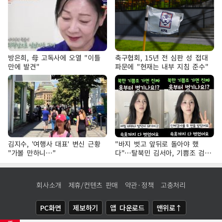
방은희, 母 고독사에 오열 "이틀
축구협회, 15년 전 심판 성 접대
만에 발견"
파문에 "현재는 내부 지침 준수"
김지수, '여행사 대표' 변신 근황
"바지 벗고 앞뒤로 돌아야 했
"가볼 만하니…"
다"…탈북민 김서아, 기쁨조 검사
수치심 회상
회사소개
제휴/컨텐츠 판매
약관·정책
고충처리
PC화면
제보하기
앱 다운로드
맨위로↑