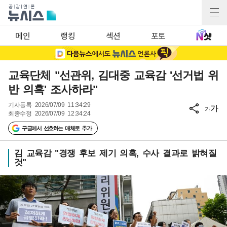
메인
랭킹
섹션
포토
교육단체 "선관위, 김대중 교육감 '선거법 위
반 의혹' 조사하라"
기사등록
2026/07/09 11:34:29
가
가
최종수정
2026/07/09 12:34:24
구글에서 선호하는 매체로 추가
김 교육감 "경쟁 후보 제기 의혹, 수사 결과로 밝혀질
것"