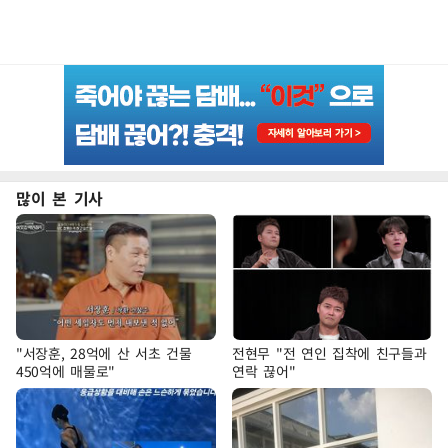
많이 본 기사
"서장훈, 28억에 산 서초 건물
전현무 "전 연인 집착에 친구들과
450억에 매물로"
연락 끊어"