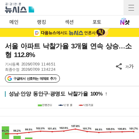
메인
랭킹
섹션
포토
서울 아파트 낙찰가율 3개월 연속 상승…소
형 112.8%
기사등록
2026/07/09 11:46:51
가
가
최종수정
2026/07/09 13:42:24
구글에서 선호하는 매체로 추가
성남·안양 동안구·광명도 낙찰가율 100% ↑