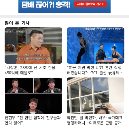
많이 본 기사
"서장훈, 28억에 산 서초 건물
"여군 지원 막힌 UDT 훈련 직접
450억에 매물로"
해봤습니다"…707 출신 女유튜버
'완벽 소화'
전현무 "전 연인 집착에 친구들과
박찬민 딸 박민하, 배우·국가대표
연락 끊어"
병행하더니…여유로운 근황 공개