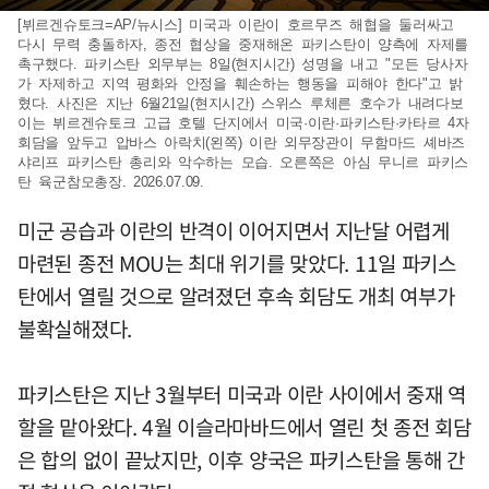
[뷔르겐슈토크=AP/뉴시스] 미국과 이란이 호르무즈 해협을 둘러싸고
다시 무력 충돌하자, 종전 협상을 중재해온 파키스탄이 양측에 자제를
촉구했다. 파키스탄 외무부는 8일(현지시간) 성명을 내고 "모든 당사자
가 자제하고 지역 평화와 안정을 훼손하는 행동을 피해야 한다"고 밝
혔다. 사진은 지난 6월21일(현지시간) 스위스 루체른 호수가 내려다보
이는 뷔르겐슈토크 고급 호텔 단지에서 미국·이란·파키스탄·카타르 4자
회담을 앞두고 압바스 아락치(왼쪽) 이란 외무장관이 무함마드 셰바즈
샤리프 파키스탄 총리와 악수하는 모습. 오른쪽은 아심 무니르 파키스
탄 육군참모총장. 2026.07.09.
미군 공습과 이란의 반격이 이어지면서 지난달 어렵게
마련된 종전 MOU는 최대 위기를 맞았다. 11일 파키스
탄에서 열릴 것으로 알려졌던 후속 회담도 개최 여부가
불확실해졌다.
파키스탄은 지난 3월부터 미국과 이란 사이에서 중재 역
할을 맡아왔다. 4월 이슬라마바드에서 열린 첫 종전 회담
은 합의 없이 끝났지만, 이후 양국은 파키스탄을 통해 간