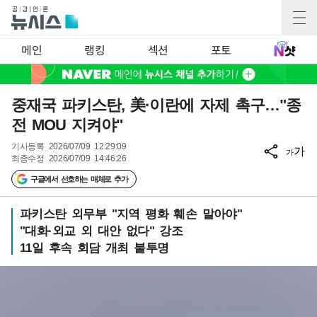
메인
랭킹
섹션
포토
중재국 파키스탄, 美·이란에 자제 촉구…"종
전 MOU 지켜야"
기사등록
2026/07/09 12:29:09
가
가
최종수정
2026/07/09 14:46:26
구글에서 선호하는 매체로 추가
파키스탄 외무부 "지역 평화 훼손 말아야"
"대화·외교 외 대안 없다" 강조
11일 후속 회담 개최 불투명