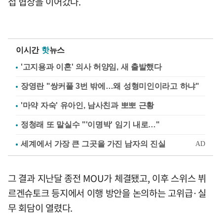
접 협상을 이어갔다.
이시간
핫
뉴스
'고지용과 이혼' 의사 허양임, 새 출발했다
장영란 "쌍커풀 3번 밖에…왜 성형미인이라고 하냐"
'마약 자숙' 유아인, 남사친과 뽀뽀 근황
정청래 또 말실수 "'이명박' 임기 내로…"
그 결과 지난달 종전 MOU가 체결됐고, 이후 스위스 뷔
르겐슈토크 등지에서 이행 방안을 논의하는 고위급·실
무 회담이 열렸다.