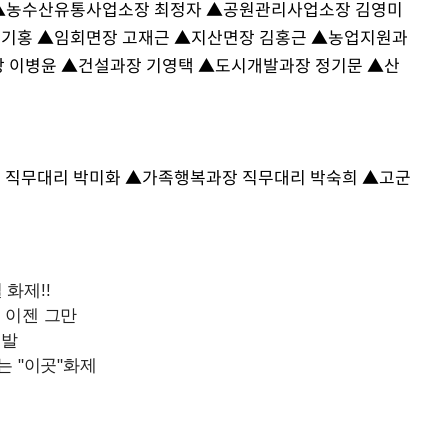
김희철, 거꾸로 걸린 광복
1
▲농수산유통사업소장 최정자 ▲공원관리사업소장 김영미
태극기 현수막에 "X돌았네
기홍 ▲임회면장 고재근 ▲지산면장 김홍근 ▲농업지원과
장 이병윤 ▲건설과장 기영택 ▲도시개발과장 정기문 ▲산
"손 떨림 포착"…카라 한
2
팬들 '걱정'
차가원 "○○○ 까면 주변
3
미반환 속 녹취 폭로 파장
 직무대리 박미화 ▲가족행복과장 직무대리 박숙희 ▲고군
용산어린이정원 앞 즐비한 
4
속[다음주
시스Pic]
다"
유혜정, 자궁적출 수술 고
려 죄송"
5
것이…"
[속보]이강인 "감독님이 
6
많은 트로피 원해 아틀레티
[속보]김민석, 與 전대 
7
45.42%로 1위… 정청래 