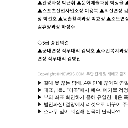
▲관광과장 박근휘 ▲문화예술과장 박상율 
37분 전 >
온열질환 사망자 3명 늘어…누적 환자 3000명 돌파
▲스포츠산업사업소장 이용복 ▲의신면장 김
2시간 전 >
강릉에 시간당 81.4㎜ 물폭탄…도로 잠기고 담벼락 붕괴
장 박선호 ▲농촌활력과장 박효정 ▲조도면
3시간 전 >
백운산서 80년근 천종산삼 9뿌리 발견…감정가 1.3억원
림휴양과장 하성주
4시간 전 >
선재도서 해루질 나섰다 실종 60대, 닷새 만에 숨진 채 발견
4시간 전 >
남자 농구, 나고야 아시안게임서 '홈팀' 일본과 한일전
◇5급 승진의결
4시간 전 >
여수 오동도 해상서 모터보트 전복…1명 사망·1명 실종
▲군내면장 직무대리 김덕호 ▲주민복지과장
5시간 전 >
극한폭염 한풀 꺾이지만…'낮 최고 35도' 무더위, 열대야 계
면장 직무대리 김병진
날씨]
6시간 전 >
축구협회 "압수수색·성접대 논란 사과…쇄신의 기회로 삼겠
7시간 전 >
[속보]'압수수색·성접대 논란' 축구협회 "실망과 걱정 안겨드
Copyright © NEWSIS.COM, 무단 전재 및 재배포 금지
10시간 전 >
'최고 37도' 폭염 지속…강원동해안 최대 150㎜ 비
12시간 전 >
[속보]뉴욕증시 상승 마감…S&P 0.6% 나스닥 1.3%↑