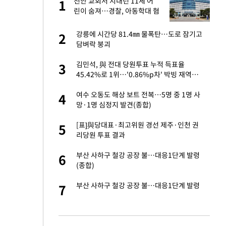
절
천안 교회서 지내던 11세 어
1
1
"
린이 숨져…경찰, 아동학대 혐
의 수사
승연, 건강 괜찮나
강릉에 시간당 81.4㎜ 물폭탄…도로 잠기고
2
2
담벼락 붕괴
 다 죽어"…전세금
김민석, 與 전대 당원투표 누적 득표율
3
3
45.42%로 1위…'0.86%p차' 박빙 재역전
(종합2보)
근조화환, 왜?[뉴
여수 오동도 해상 보트 전복…5명 중 1명 사
4
4
망·1명 심정지 발견(종합)
백 "여성성을 잃는
[표]與당대표·최고위원 경선 제주·인천 권
5
5
리당원 투표 결과
원하는 마음 느꼈고,
부산 사하구 철강 공장 불…대응1단계 발령
6
6
코 이적"
(종합)
당원투표 누적 득표율
부산 사하구 철강 공장 불…대응1단계 발령
7
7
44.56%