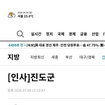
2026.08.09 (일)
서울 25.0℃
12시간 전 >
[속보]뉴욕증시 상승 마감…S&P 0.6% 나스닥 1.3%↑
-16177초 전 >
이란 "호르무즈 재개방 합의 근접…美 배상 선행돼야"
-7224초 전 >
[속보]與최고위원 제주·인천 순회경선…박선원·최민희·
실시간
정치
국제
경제
금융
산업
민수·김용 순
-7177초 전 >
[속보]김민석, 與 전대 당원투표 누적 득표율 45.42%로 
래 44.56%
-6459초 전 >
[속보]與 대표 경선 제주·인천 당원투표…金 47.75%·鄭 4
宋 10.17%
-5993초 전 >
이강인 "아틀레티코 이적 기뻐…등번호 7번 의미보단 팀 위
지방
지방최신
세종
부산
대구/경북
-5928초 전 >
[속보]與 당대표 경선, 제주·인천 권리당원 투표 김민석 승
4분 전 >
낮 최고 35도 '무더위'…동해안 시간당 30㎜ '강한 비'[내일날씨
17분 전 >
[속보]이강인 "감독님이 원하는 마음 느꼈고, 많은 트로피 원
[인사]진도군
코 이적"
20분 전 >
수도권 40도 육박 '펄펄'…동해안 일부 지역엔 호의주의보
37분 전 >
온열질환 사망자 3명 늘어…누적 환자 3000명 돌파
등록 2026.07.09 13:22:47
2시간 전 >
강릉에 시간당 81.4㎜ 물폭탄…도로 잠기고 담벼락 붕괴
3시간 전 >
백운산서 80년근 천종산삼 9뿌리 발견…감정가 1.3억원
4시간 전 >
선재도서 해루질 나섰다 실종 60대, 닷새 만에 숨진 채 발견