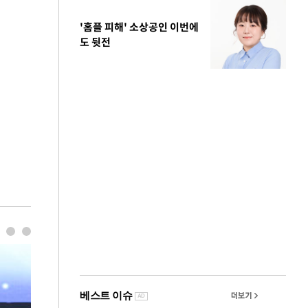
'홈플 피해' 소상공인 이번에
도 뒷전