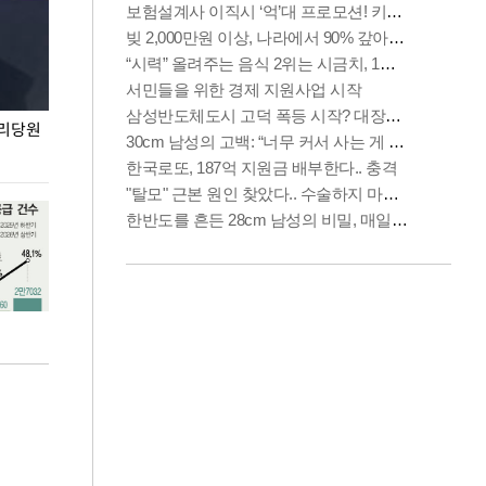
권리당원
무더위 잊는 도심형 여름 축제 '2026 서울 바캉스
용산어린이정원 앞
페스티벌'