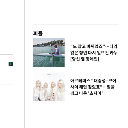
피플
"노 잡고 바뀌었죠"…다리
잃은 청년 다시 일으킨 카누
[당신 옆 장애인]
아르테미스 "대중성·코어
사이 해답 찾았죠"…알을
깨고 나온 '초자아'