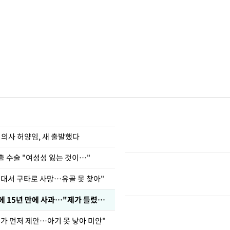
 의사 허양임, 새 출발했다
출 수술 "여성성 잃는 것이…"
군대서 구타로 사망…유골 못 찾아"
표창원, 남규리에 15년 만에 사과…"제가 틀렸습니다"
내가 먼저 제안…아기 못 낳아 미안"