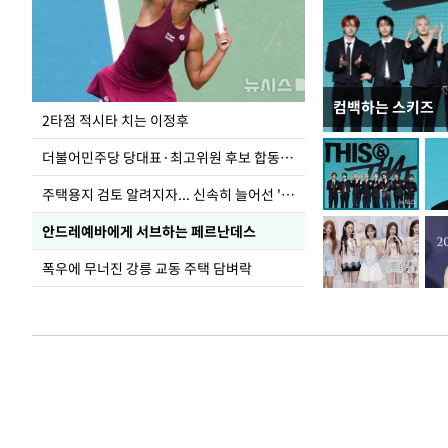
컴백하는 스키즈
이번주 국회에는 무
2타점 적시타 치는 이정후
더불어민주당 당대표·최고위원 후보 합동연설회
주택용지 검토 알려지자... 신속히 늘어선 '근조화환'
안드레예바에게 서브하는 페르난데스
폭우에 무너진 강릉 교동 주택 담벼락