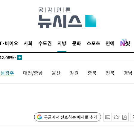
서미화·한
IT·바이오
사회
수도권
지방
문화
스포츠
연예
1위… 정청
2.08%·
해 뛸 것"
전남광주
대전/충남
울산
강원
충북
전북
경남
리
]
해 아틀레티
구글에서 선호하는 매체로 추가