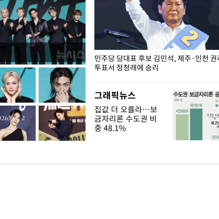
슨 일이? [뉴시스국회토pic]
민주당 당대표 후보 김민석, 제주·인천 
투표서 정청래에 승리
그래픽뉴스
집값 더 오를라…보
금자리론 수도권 비
중 48.1%