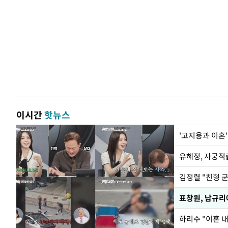
이시간
핫뉴스
'고지용과 이혼'
유혜정, 자궁적
김정렬 "친형 
하리수 "이혼 