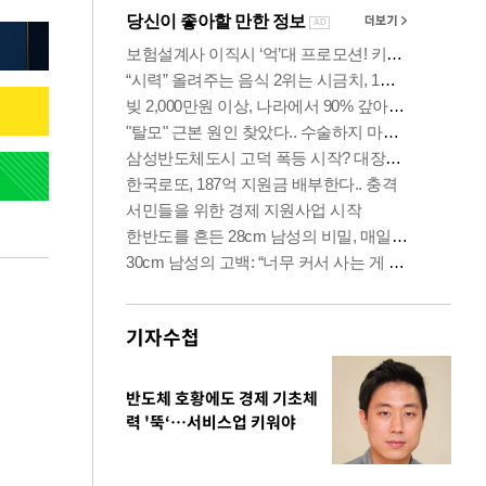
기자수첩
반도체 호황에도 경제 기초체
력 '뚝‘…서비스업 키워야