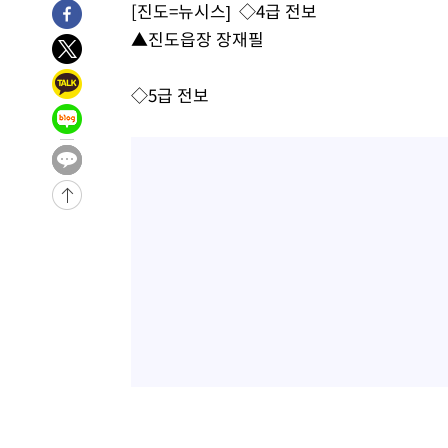
[진도=뉴시스] ◇4급 전보
4시간 전 >
남자 농구, 나고야 아시안게임서 '홈팀' 일본과 한일전
▲진도읍장 장재필
4시간 전 >
여수 오동도 해상서 모터보트 전복…1명 사망·1명 실종
5시간 전 >
극한폭염 한풀 꺾이지만…'낮 최고 35도' 무더위, 열대야 계
◇5급 전보
날씨]
6시간 전 >
축구협회 "압수수색·성접대 논란 사과…쇄신의 기회로 삼겠
7시간 전 >
[속보]'압수수색·성접대 논란' 축구협회 "실망과 걱정 안겨드
10시간 전 >
'최고 37도' 폭염 지속…강원동해안 최대 150㎜ 비
12시간 전 >
[속보]뉴욕증시 상승 마감…S&P 0.6% 나스닥 1.3%↑
-16177초 전 >
이란 "호르무즈 재개방 합의 근접…美 배상 선행돼야"
-7224초 전 >
[속보]與최고위원 제주·인천 순회경선…박선원·최민희·
민수·김용 순
-7177초 전 >
[속보]김민석, 與 전대 당원투표 누적 득표율 45.42%로 
래 44.56%
-6459초 전 >
[속보]與 대표 경선 제주·인천 당원투표…金 47.75%·鄭 4
宋 10.17%
-5993초 전 >
이강인 "아틀레티코 이적 기뻐…등번호 7번 의미보단 팀 위
-5928초 전 >
[속보]與 당대표 경선, 제주·인천 권리당원 투표 김민석 승
4분 전 >
낮 최고 35도 '무더위'…동해안 시간당 30㎜ '강한 비'[내일날씨
17분 전 >
[속보]이강인 "감독님이 원하는 마음 느꼈고, 많은 트로피 원
코 이적"
20분 전 >
수도권 40도 육박 '펄펄'…동해안 일부 지역엔 호의주의보