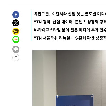
송"
-3293초 전 >
'최고 37도' 폭염 지속…강원동해안 최대 150㎜ 비
59분 전 >
[속보]뉴욕증시 상승 마감…S&P 0.6% 나스닥 1.3%↑
유진그룹, K-컬처와 산업 잇는 글로벌 미디
YTN 경제·산업 데이터·콘텐츠 경쟁력 강
K-라이프스타일 분야 전문 미디어 추가 인
YTN 서울타워 리뉴얼…K-컬처 확산 상징