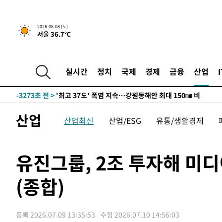
-25980초 전 >
선재도서 해루질 나섰다 실종 60대, 닷새 만에 숨진 채 발
-23514초 전 >
남자 농구, 나고야 아시안게임서 '홈팀' 일본과 한일전
2026.08.08 (토)
서울 36.7℃
-22890초 전 >
여수 오동도 해상서 모터보트 전복…1명 사망·1명 실종
-19117초 전 >
극한폭염 한풀 꺾이지만…'낮 최고 35도' 무더위, 열대야
주 날씨]
-16135초 전 >
축구협회 "압수수색·성접대 논란 사과…쇄신의 기회로 
실시간
정치
국제
경제
금융
산업
-14652초 전 >
[속보]'압수수색·성접대 논란' 축구협회 "실망과 걱정 
송"
-3273초 전 >
'최고 37도' 폭염 지속…강원동해안 최대 150㎜ 비
1시간 전 >
[속보]뉴욕증시 상승 마감…S&P 0.6% 나스닥 1.3%↑
산업
산업최신
산업/ESG
유통/생활경제
-32183초 전 >
강릉에 시간당 81.4㎜ 물폭탄…도로 잠기고 담벼락 붕괴
-28290초 전 >
백운산서 80년근 천종산삼 9뿌리 발견…감정가 1.3억원
-26000초 전 >
선재도서 해루질 나섰다 실종 60대, 닷새 만에 숨진 채 발
유진그룹, 2조 투자해 미디
-23534초 전 >
남자 농구, 나고야 아시안게임서 '홈팀' 일본과 한일전
(종합)
-22910초 전 >
여수 오동도 해상서 모터보트 전복…1명 사망·1명 실종
-19137초 전 >
극한폭염 한풀 꺾이지만…'낮 최고 35도' 무더위, 열대야
주 날씨]
-16155초 전 >
축구협회 "압수수색·성접대 논란 사과…쇄신의 기회로 
등록 2026.07.09 13:35:53
수정 2026.07.10 14:56:03
-14672초 전 >
[속보]'압수수색·성접대 논란' 축구협회 "실망과 걱정 