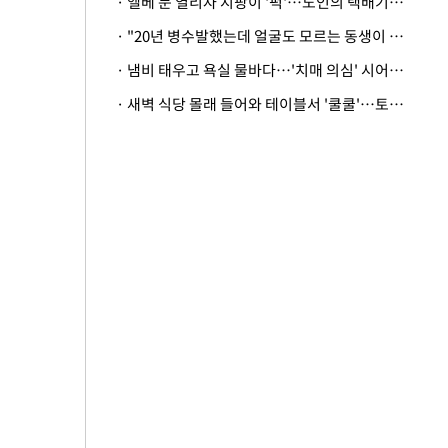
· 엘베 문 열리자 지팡이 '퍽'…노인의 택배기사 폭행 이유
· "20년 병수발했는데 얼굴도 모르는 동생이 유산 절반을"…배다른 형제 상속권 있을까
· 냄비 태우고 욕실 물바다…'치매 의심' 시어머니 검사 권유했다가 '날벼락'
· 새벽 식당 몰래 들어와 테이블서 '쿨쿨'…토사물 남기고 사라진 남성