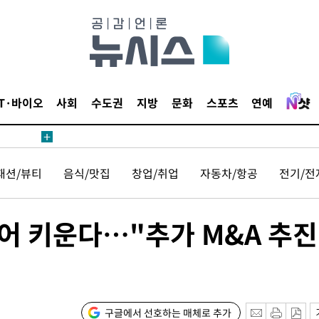
견
 계속[다음
삼겠다"
IT·바이오
사회
수도권
지방
문화
스포츠
연예
안겨드려 죄
패션/뷰티
음식/맛집
창업/취업
자동차/항공
전기/전
견
어 키운다…"추가 M&A 추진
 계속[다음
삼겠다"
구글에서 선호하는 매체로 추가
안겨드려 죄