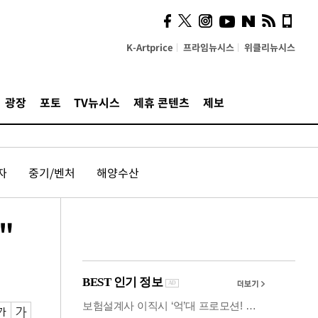
사이 해답 찾았죠"…알을
깨고 나온 '초자아'
K-Artprice
프라임뉴시스
위클리뉴시스
광장
포토
TV뉴시스
제휴 콘텐츠
제보
자
중기/벤처
해양수산
"