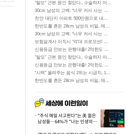
"주식 매일 사고판다"는 美 젊은
남성들…64%가 "나는 인생의
패배자“