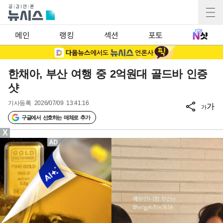
메인
랭킹
섹션
포토
한채아, 부산 여행 중 2억원대 골드바 인증
샷
기사등록
2026/07/09 13:41:16
가
가
구글에서 선호하는 매체로 추가
X