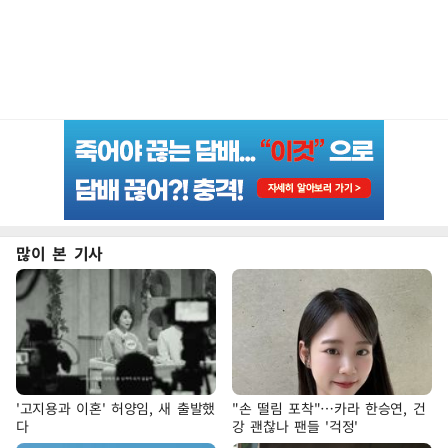
많이 본 기사
'고지용과 이혼' 허양임, 새 출발했
"손 떨림 포착"…카라 한승연, 건
다
강 괜찮나 팬들 '걱정'