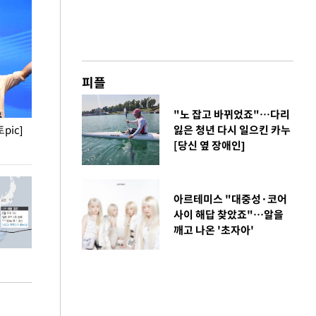
피플
"노 잡고 바뀌었죠"…다리
pic]
청와대 일주일
잃은 청년 다시 일으킨 카누
사진으로 보는 
[당신 옆 장애인]
아르테미스 "대중성·코어
사이 해답 찾았죠"…알을
깨고 나온 '초자아'