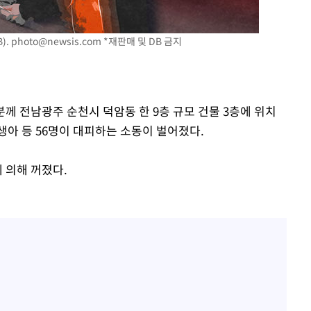
표창원, 남규리에 15년 만
1
사과…"제가 틀렸습니다"
).
photo@newsis.com
*재판매 및 DB 금지
"창 3개 띄워도 답답함 없
2
라', 일주일 써보니
英유명 여배우, 큰 교통사
3
살았다
1분께 전남광주 순천시 덕암동 한 9층 규모 건물 3층에 위치
생아 등 56명이 대피하는 소동이 벌어졌다.
[속보]뉴욕증시 상승 마감…
4
닥 1.3%↑
 의해 꺼졌다.
오세훈 "용산공원 아파트,
5
학 뒤집는 것"
김도영·곽빈·안현민…오
6
집은 차기 메이저리거
美, 이란 자금 옥죄기 박
7
·환전소 제재