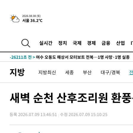
2026.08.08 (토)
서울 36.2℃
4분 전 >
[속보]뉴욕증시 상승 마감…S&P 0.6% 나스닥 1.3%↑
-31591초 전 >
백운산서 80년근 천종산삼 9뿌리 발견…감정가 1.3억원
-29301초 전 >
선재도서 해루질 나섰다 실종 60대, 닷새 만에 숨진 채 발
실시간
정치
국제
경제
금융
산업
-26835초 전 >
남자 농구, 나고야 아시안게임서 '홈팀' 일본과 한일전
-26211초 전 >
여수 오동도 해상서 모터보트 전복…1명 사망·1명 실종
-22438초 전 >
극한폭염 한풀 꺾이지만…'낮 최고 35도' 무더위, 열대야
지방
지방최신
세종
부산
대구/경북
주 날씨]
-19456초 전 >
축구협회 "압수수색·성접대 논란 사과…쇄신의 기회로 
-17973초 전 >
[속보]'압수수색·성접대 논란' 축구협회 "실망과 걱정 
송"
-6594초 전 >
'최고 37도' 폭염 지속…강원동해안 최대 150㎜ 비
새벽 순천 산후조리원 환풍
4분 전 >
[속보]뉴욕증시 상승 마감…S&P 0.6% 나스닥 1.3%↑
-31591초 전 >
백운산서 80년근 천종산삼 9뿌리 발견…감정가 1.3억원
등록 2026.07.09 13:46:51
수정 2026.07.09 15:10:25
-29301초 전 >
선재도서 해루질 나섰다 실종 60대, 닷새 만에 숨진 채 발
-26835초 전 >
남자 농구, 나고야 아시안게임서 '홈팀' 일본과 한일전
-26211초 전 >
여수 오동도 해상서 모터보트 전복…1명 사망·1명 실종