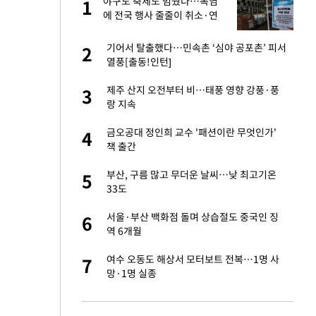
에
야구도 축제도 멈췄다…폭염
1
1
에 전국 행사 줄줄이 취소·연
기
네"…'폴드8 울트
기어서 탈출했다…민속촌 ‘심야 공포촌’ 피서
2
2
열풍[출동!인턴]
고서 기아차 덕에
제주 산지 오전부터 비…태풍 영향 강풍·풍
3
3
랑 지속
S&P 0.6% 나스
금오공대 정인희 교수 '패션이란 무엇인가'
4
4
책 출간
 노무현·문재인 철
부산, 구름 많고 무더운 날씨…낮 최고기온
5
5
33도
승환·니퍼트가 콕
서울·부산 백화점 돌며 상습절도 중국인 징
6
6
역 6개월
차…가상자산 거래소
여수 오동도 해상서 모터보트 전복…1명 사
7
7
망·1명 실종