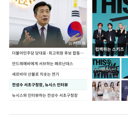
컴백하는 스키즈
이 대통령, 국가
더불어민주당 당대표·최고위원 후보 합동연설회
가 책임지고 치유
안드레예바에게 서브하는 페르난데스
세르비아 산불로 치솟는 연기
전성수 서초구청장, 뉴시스 인터뷰
뉴시스와 인터뷰하는 전성수 서초구청장