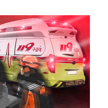
 계속[다음
삼겠다"
안겨드려 죄