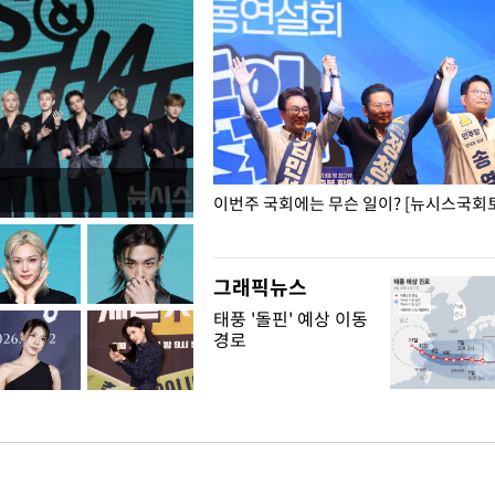
폭력 피해자에 위로·사과…"국가
이번주 국회에는 무슨 일이? [뉴시스국회토
"
그래픽뉴스
태풍 '돌핀' 예상 이동
경로