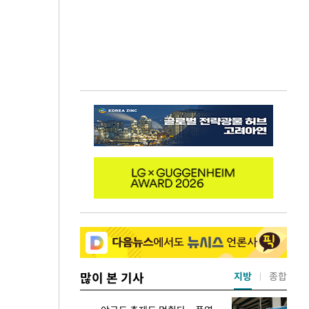
많이 본 기사
지방
종합