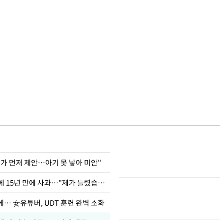
내가 먼저 제안…아기 못 낳아 미안"
표창원, 남규리에 15년 만에 사과…"제가 틀렸습니다"
… 女유튜버, UDT 훈련 완벽 소화