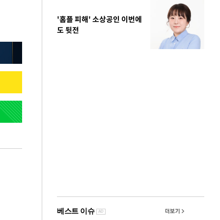
'홈플 피해' 소상공인 이번에
도 뒷전