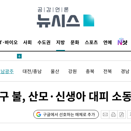
견
IT·바이오
사회
수도권
지방
문화
스포츠
연예
 계속[다음
전남광주
대전/충남
울산
강원
충북
전북
경남
삼겠다"
안겨드려 죄
구 불, 산모·신생아 대피 소
견
구글에서 선호하는 매체로 추가