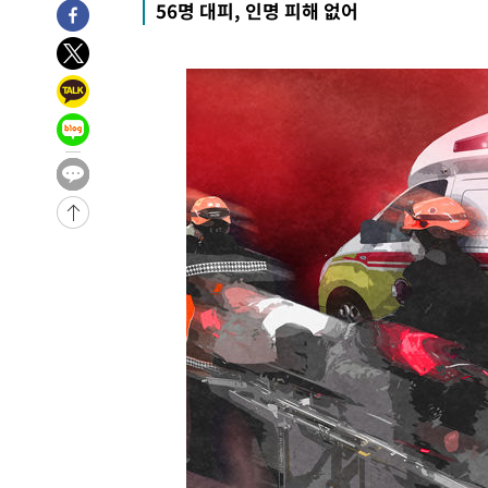
56명 대피, 인명 피해 없어
-22438초 전 >
극한폭염 한풀 꺾이지만…'낮 최고 35도' 무더위, 열대야
주 날씨]
-19456초 전 >
축구협회 "압수수색·성접대 논란 사과…쇄신의 기회로 
-17973초 전 >
[속보]'압수수색·성접대 논란' 축구협회 "실망과 걱정 
송"
-6594초 전 >
'최고 37도' 폭염 지속…강원동해안 최대 150㎜ 비
4분 전 >
[속보]뉴욕증시 상승 마감…S&P 0.6% 나스닥 1.3%↑