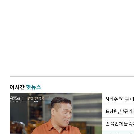
이시간
핫뉴스
하리수 "이혼 
손 묶인채 물속에