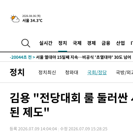
-28814초 전 >
"美간섭에 합의 지연"…트럼프, '이란 호르무즈 통제권'
-25334초 전 >
[속보]산업장관 "李정부, 원전 반대 안해…안정 전력 위
2026.08.06 (목)
서울 34.3℃
-24031초 전 >
[속보]경찰, '홍명보 선임 논란' 대한축구협회·축구회관 
색
-23418초 전 >
[속보]산업장관 "美무역법 제301조 과잉생산 결과 발표 8
상
-23211초 전 >
[속보]코스피 매도사이드카 발동…4%대 급락
실시간
정치
국제
경제
금융
산업
-22483초 전 >
[속보]전남광주 초대 시민추천 부시장에 백승주·윤난실
-20044초 전 >
서울 열대야 15일째 지속…비공식 '초열대야' 30도 넘어
-18611초 전 >
[속보]코스닥, 2.15포인트(0.27%) 내린 797.44 출발
정치
정치최신
청와대
국회/정당
국방/외
-18594초 전 >
[속보]코스피, 119.51포인트(1.81%) 내린 6478.75 개
-15041초 전 >
6월 경상수지 497.3억 달러…두 달 연속 사상 최대
-14992초 전 >
서울 낮 39도 '폭염중대경보'…40도 관측 가능성도
김용 "전당대회 룰 둘러싼
-12354초 전 >
미 워싱턴주 스포캔 시의 통제불능 3개 산불, 방화선 일부
된 제도"
-4527초 전 >
[속보] 호르무즈 해협 이란-오만 협상 기대속 뉴욕증시 혼조
우 0.49%↑
-2882초 전 >
[속보] 이란 대통령 "지금 최고지도자와 소통하기가 매우 
임 3년 인터뷰
3시간 전 >
[속보] "이란-오만, 호르무즈 해협 통행 항로 합의" 이란 외
등록 2026.07.09 14:04:04
수정 2026.07.09 15:28:25
-29219초 전 >
내일까지 39도 '펄펄'…기상청 "태풍 지나며 폭염 잠시 