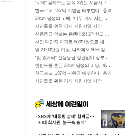
SNS에 '대통령 살해' 협박글…
30대 회사원 '불구속 송치'