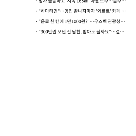
· 정차 불응하고 '시속 165㎞' 아찔 도주…음주운전자 체포
· "하마터면"…영업 끝나자마자 '와르르' 카페 테라스 덮친 대리석 외벽
· "음료 한 캔에 1만1000원?"…우즈벡 관광청까지 나섰다, 유튜버 폭로 후폭풍
· "300만원 보낸 전 남친, 받아도 될까요"…결혼 앞둔 예비신부의 뜻밖 고충