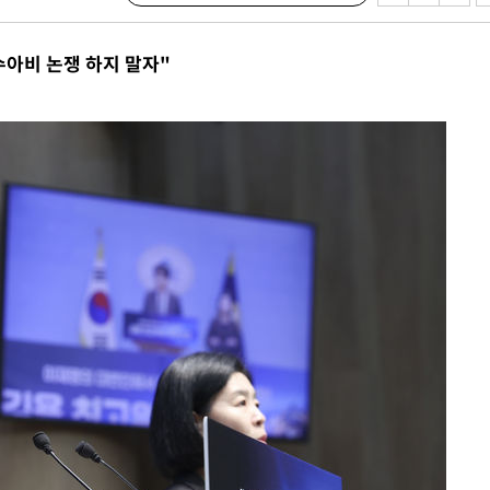
 위협"
 수용할까
수아비 논쟁 하지 말자"
해 불가피"
등 압수수
월 중 예
장
 구축
 마감 다
어려워" 취
무부 대변인