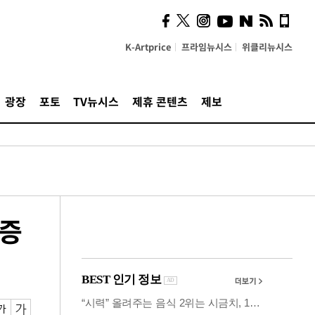
계…'고급 가요'의 주체적
영토
K-Artprice
프라임뉴시스
위클리뉴시스
광장
포토
TV뉴시스
제휴 콘텐츠
제보
검증