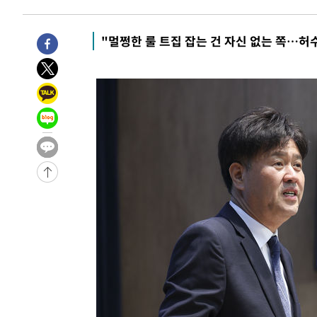
-28856초 전 >
트럼프, 한국계 진보 주지사 후보 맹공…"공산주의가 최대
-28834초 전 >
"美간섭에 합의 지연"…트럼프, '이란 호르무즈 통제권'
"멀쩡한 룰 트집 잡는 건 자신 없는 쪽…허
-25354초 전 >
[속보]산업장관 "李정부, 원전 반대 안해…안정 전력 위
-24051초 전 >
[속보]경찰, '홍명보 선임 논란' 대한축구협회·축구회관 
색
-23438초 전 >
[속보]산업장관 "美무역법 제301조 과잉생산 결과 발표 8
상
-23231초 전 >
[속보]코스피 매도사이드카 발동…4%대 급락
-22503초 전 >
[속보]전남광주 초대 시민추천 부시장에 백승주·윤난실
-20064초 전 >
서울 열대야 15일째 지속…비공식 '초열대야' 30도 넘어
-18631초 전 >
[속보]코스닥, 2.15포인트(0.27%) 내린 797.44 출발
-18614초 전 >
[속보]코스피, 119.51포인트(1.81%) 내린 6478.75 개
-15061초 전 >
6월 경상수지 497.3억 달러…두 달 연속 사상 최대
-15012초 전 >
서울 낮 39도 '폭염중대경보'…40도 관측 가능성도
-12374초 전 >
미 워싱턴주 스포캔 시의 통제불능 3개 산불, 방화선 일부
-4547초 전 >
[속보] 호르무즈 해협 이란-오만 협상 기대속 뉴욕증시 혼조
우 0.49%↑
-2902초 전 >
[속보] 이란 대통령 "지금 최고지도자와 소통하기가 매우 
임 3년 인터뷰
3시간 전 >
[속보] "이란-오만, 호르무즈 해협 통행 항로 합의" 이란 외