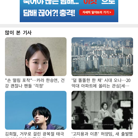
많이 본 기사
"손 떨림 포착"…카라 한승연, 건
'덜 똘똘한 한 채' 시대 오나…20
강 괜찮나 팬들 '걱정'
억대 아파트에 쏠리는 관심[세제
개편, 그 이후②]
김희철, 거꾸로 걸린 광복절 태극
'고지용과 이혼' 허양임, 새 출발했