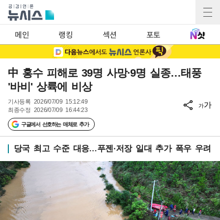
메인
랭킹
섹션
포토
中 홍수 피해로 39명 사망·9명 실종…태풍
'바비' 상륙에 비상
기사등록
2026/07/09 15:12:49
가
가
최종수정
2026/07/09 16:44:23
구글에서 선호하는 매체로 추가
당국 최고 수준 대응…푸젠·저장 일대 추가 폭우 우려