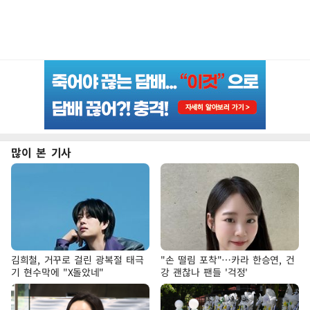
많이 본 기사
김희철, 거꾸로 걸린 광복절 태극
"손 떨림 포착"…카라 한승연, 건
기 현수막에 "X돌았네"
강 괜찮나 팬들 '걱정'