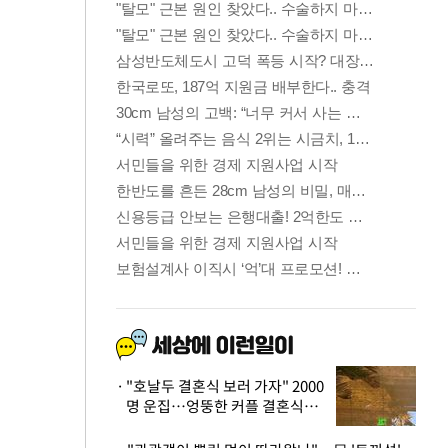
"호날두 결혼식 보러 가자" 2000
명 운집…엉뚱한 커플 결혼식에
'황당'