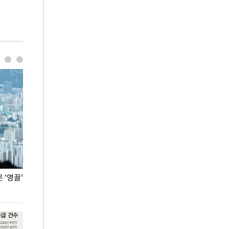
'영끌'
폭염 속 주말 풍경은?
극한 폭염에 바
도