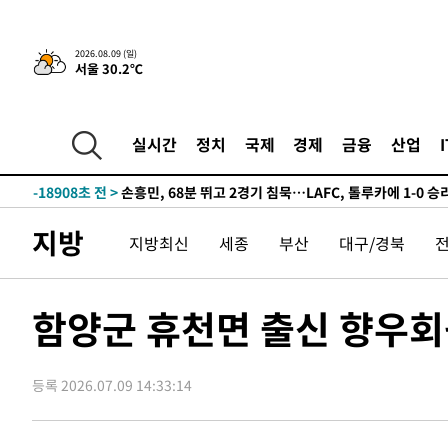
2시간 전 >
“美 이란전 무기 소진…북한과 분쟁시 주한 미군 취약해질 수
2026.08.09 (일)
서울 30.2℃
-30974초 전 >
"일본축구협회, 대한축구협회 성 접대 의혹 심판 조사"
-23616초 전 >
[속보]장은수, KLPGA 제주삼다수 역전 우승…데뷔 10년
정상
-18981초 전 >
"얼마나 더웠으면"…안동 물길공원서 헤엄친 구렁이 '소
실시간
정치
국제
경제
금융
산업
-18908초 전 >
손흥민, 68분 뛰고 2경기 침묵…LAFC, 톨루카에 1-0 승
-18180초 전 >
'2경기 연속 침묵' 손흥민, 톨루카전 68분만 뛰고 슈팅 0
-16932초 전 >
이강인, 오늘 서울서 AT마드리드 입단식…'전례 없는 특
지방
지방최신
세종
부산
대구/경북
-3814초 전 >
'여긴 20도, 저긴 50도'…열화상 카메라로 본 폭염 저감시
차'
-3285초 전 >
콜롬비아 신임 우파 대통령 취임 하루만에 차량폭탄 폭발 
52분 전 >
튀르키예 외무장관, "메카 3국 방위협정은 이란이 목표 아냐 "
함양군 휴천면 출신 향우회
1시간 전 >
이군이 불법 군시설 건설한 레바논 남부에서 레바논군 3명 폭
2시간 전 >
[속보]美중부 사령관, 이스라엘 긴급방문 다중화된 전선 상황
등록 2026.07.09 14:33:14
2시간 전 >
美 국방부, 켄달 전 공군장관 보안허가 취소…“에어포스원 기
론 누출”
2시간 전 >
‘축구의 신’ 아르헨티나 축구 선수 메시의 부친 지병 별세
2시간 전 >
“美 이란전 무기 소진…북한과 분쟁시 주한 미군 취약해질 수