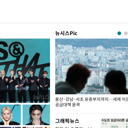
뉴시스Pic
주째 하락, L당 1천800원대
용산·강남·서초 유휴부지까지…세제 이은 
공급대책 윤곽
그래픽뉴스