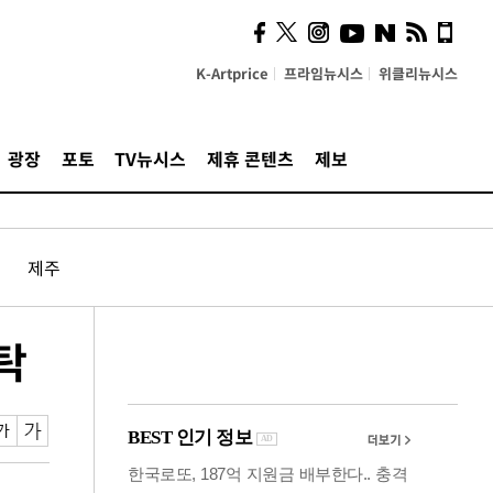
사이 해답 찾았죠"…알을
깨고 나온 '초자아'
K-Artprice
프라임뉴시스
위클리뉴시스
광장
포토
TV뉴시스
제휴 콘텐츠
제보
제주
탁