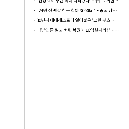
· "관광객이 뿌린 먹이 따라왔나"…日 '토끼섬' 멧돼지, 토끼까지 사냥
· "24년 전 펜팔 친구 찾아 3000㎞"…중국 남성 사연에 '뭉클'
· 30년째 에베레스트에 얼어붙은 '그린 부츠'…드디어 가족 품으로
· "'꽝'인 줄 알고 버린 복권이 16억원짜리?"…극적으로 되찾은 사연