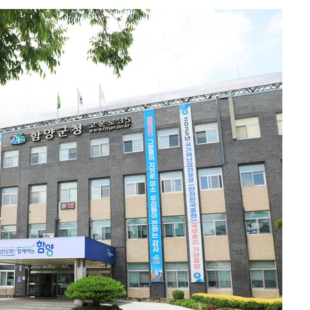
 차에 첫
동'
리(종합)
개
급대우'
설 '온도
사건
 밝혀
발로 부상
 논의
밀정보, 언
 있어”