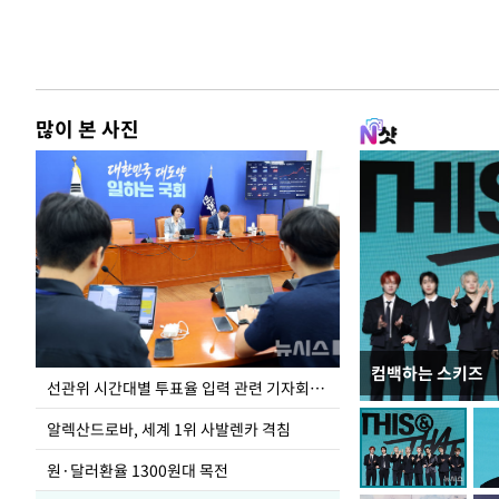
많이 본 사진
컴백하는 스키즈
주유소 기름값 12
선관위 시간대별 투표율 입력 관련 기자회견하는 주진우 의원
알렉산드로바, 세계 1위 사발렌카 격침
원·달러환율 1300원대 목전