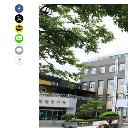
-30974초 전 >
"일본축구협회, 대한축구협회 성 접대 의혹 심판 조사"
-23616초 전 >
[속보]장은수, KLPGA 제주삼다수 역전 우승…데뷔 10년
정상
-18981초 전 >
"얼마나 더웠으면"…안동 물길공원서 헤엄친 구렁이 '소
-18908초 전 >
손흥민, 68분 뛰고 2경기 침묵…LAFC, 톨루카에 1-0 승
-18180초 전 >
'2경기 연속 침묵' 손흥민, 톨루카전 68분만 뛰고 슈팅 0
-16932초 전 >
이강인, 오늘 서울서 AT마드리드 입단식…'전례 없는 특
-3814초 전 >
'여긴 20도, 저긴 50도'…열화상 카메라로 본 폭염 저감시
차'
-3285초 전 >
콜롬비아 신임 우파 대통령 취임 하루만에 차량폭탄 폭발 
52분 전 >
튀르키예 외무장관, "메카 3국 방위협정은 이란이 목표 아냐 "
1시간 전 >
이군이 불법 군시설 건설한 레바논 남부에서 레바논군 3명 폭
2시간 전 >
[속보]美중부 사령관, 이스라엘 긴급방문 다중화된 전선 상황
2시간 전 >
美 국방부, 켄달 전 공군장관 보안허가 취소…“에어포스원 기
론 누출”
2시간 전 >
‘축구의 신’ 아르헨티나 축구 선수 메시의 부친 지병 별세
2시간 전 >
“美 이란전 무기 소진…북한과 분쟁시 주한 미군 취약해질 수