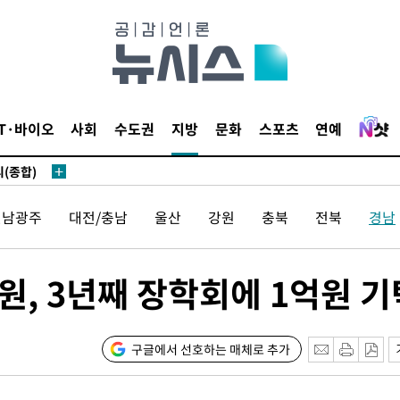
 있어”
 차에 첫
동'
IT·바이오
사회
수도권
지방
문화
스포츠
연예
리(종합)
개
급대우'
전남광주
대전/충남
울산
강원
충북
전북
경남
설 '온도
사건
 밝혀
원, 3년째 장학회에 1억원 기
발로 부상
 논의
밀정보, 언
구글에서 선호하는 매체로 추가
 있어”