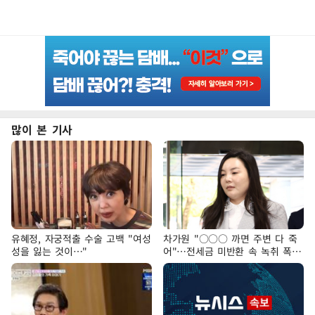
많이 본 기사
유혜정, 자궁적출 수술 고백 "여성
차가원 "○○○ 까면 주변 다 죽
성을 잃는 것이…"
어"…전세금 미반환 속 녹취 폭로
파장