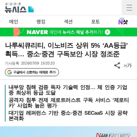
메인
랭킹
섹션
포토
나루씨큐리티, 이노비즈 상위 5% ‘AA등급’
획득… 중소·중견 구독보안 시장 정조준
기사등록
2026/07/09 16:05:20
가
가
구글에서 선호하는 매체로 추가
내부망 침해 검증 독자 기술력 인정… 체 인증 기업
중 최상위 등급 도달
공격자 침투 전제 제로트러스트 구독 서비스 ‘제로티
카’ 사업화 높은 평가
대기업 레퍼런스 기반 중소·중견 SECaaS 시장 공략
본격화