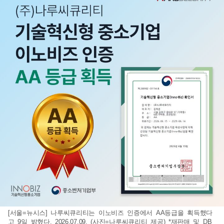
[서울=뉴시스] 나루씨큐리티는 이노비즈 인증에서 AA등급을 획득했다
고 9일 밝혔다. 2026.07.09. (사진=나루씨큐리티 제공) *재판매 및 DB