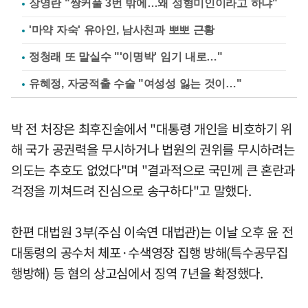
장영란 "쌍커풀 3번 밖에…왜 성형미인이라고 하냐"
'마약 자숙' 유아인, 남사친과 뽀뽀 근황
정청래 또 말실수 "'이명박' 임기 내로…"
유혜정, 자궁적출 수술 "여성성 잃는 것이…"
박 전 처장은 최후진술에서 "대통령 개인을 비호하기 위
해 국가 공권력을 무시하거나 법원의 권위를 무시하려는
의도는 추호도 없었다"며 "결과적으로 국민께 큰 혼란과
걱정을 끼쳐드려 진심으로 송구하다"고 말했다.
한편 대법원 3부(주심 이숙연 대법관)는 이날 오후 윤 전
대통령의 공수처 체포·수색영장 집행 방해(특수공무집
행방해) 등 혐의 상고심에서 징역 7년을 확정했다.