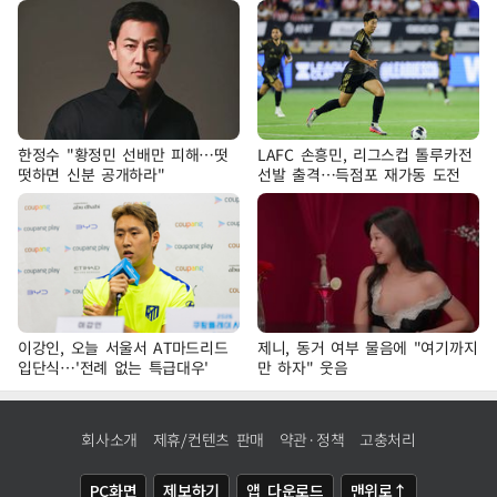
한정수 "황정민 선배만 피해…떳
LAFC 손흥민, 리그스컵 톨루카전
떳하면 신분 공개하라"
선발 출격…득점포 재가동 도전
이강인, 오늘 서울서 AT마드리드
제니, 동거 여부 물음에 "여기까지
입단식…'전례 없는 특급대우'
만 하자" 웃음
회사소개
제휴/컨텐츠 판매
약관·정책
고충처리
PC화면
제보하기
앱 다운로드
맨위로↑