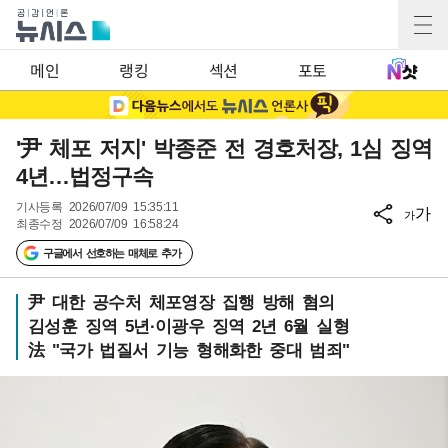
메인
랭킹
섹션
포토
'尹 체포 저지' 박종준 전 경호처장, 1심 징역
4년…법정구속
기사등록
2026/07/09 15:35:11
가
가
최종수정
2026/07/09 16:58:24
구글에서 선호하는 매체로 추가
尹 대한 공수처 체포영장 집행 방해 혐의
김성훈 징역 5년·이광우 징역 2년 6월 실형
法 "국가 법질서 기능 형해화한 중대 범죄"