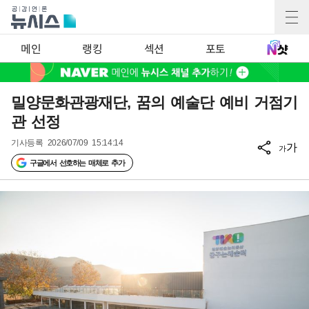
메인
랭킹
섹션
포토
밀양문화관광재단, 꿈의 예술단 예비 거점기
관 선정
기사등록
2026/07/09 15:14:14
가
가
구글에서 선호하는 매체로 추가