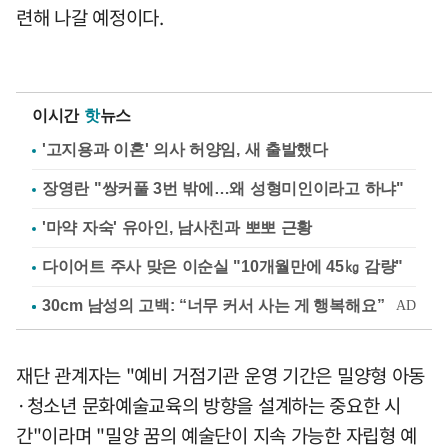
련해 나갈 예정이다.
이시간
핫
뉴스
'고지용과 이혼' 의사 허양임, 새 출발했다
장영란 "쌍커풀 3번 밖에…왜 성형미인이라고 하냐"
'마약 자숙' 유아인, 남사친과 뽀뽀 근황
다이어트 주사 맞은 이순실 "10개월만에 45㎏ 감량"
재단 관계자는 "예비 거점기관 운영 기간은 밀양형 아동
·청소년 문화예술교육의 방향을 설계하는 중요한 시
간"이라며 "밀양 꿈의 예술단이 지속 가능한 자립형 예