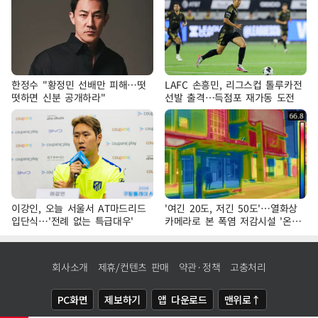
한정수 "황정민 선배만 피해…떳
LAFC 손흥민, 리그스컵 톨루카전
떳하면 신분 공개하라"
선발 출격…득점포 재가동 도전
이강인, 오늘 서울서 AT마드리드
'여긴 20도, 저긴 50도'…열화상
입단식…'전례 없는 특급대우'
카메라로 본 폭염 저감시설 '온도
차'
회사소개
제휴/컨텐츠 판매
약관·정책
고충처리
PC화면
제보하기
앱 다운로드
맨위로↑