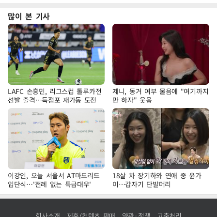
많이 본 기사
LAFC 손흥민, 리그스컵 톨루카전
제니, 동거 여부 물음에 "여기까지
선발 출격…득점포 재가동 도전
만 하자" 웃음
이강인, 오늘 서울서 AT마드리드
18살 차 장기하와 연애 중 윤가
입단식…'전례 없는 특급대우'
이…갑자기 단발머리
회사소개
제휴/컨텐츠 판매
약관·정책
고충처리