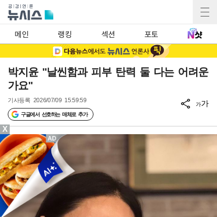
메인
랭킹
섹션
포토
박지윤 "날씬함과 피부 탄력 둘 다는 어려운
가요"
기사등록
2026/07/09 15:59:59
가
가
구글에서 선호하는 매체로 추가
X