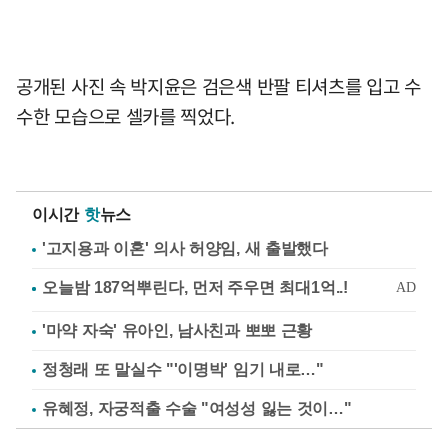
공개된 사진 속 박지윤은 검은색 반팔 티셔츠를 입고 수
수한 모습으로 셀카를 찍었다.
이시간
핫
뉴스
'고지용과 이혼' 의사 허양임, 새 출발했다
'마약 자숙' 유아인, 남사친과 뽀뽀 근황
정청래 또 말실수 "'이명박' 임기 내로…"
유혜정, 자궁적출 수술 "여성성 잃는 것이…"