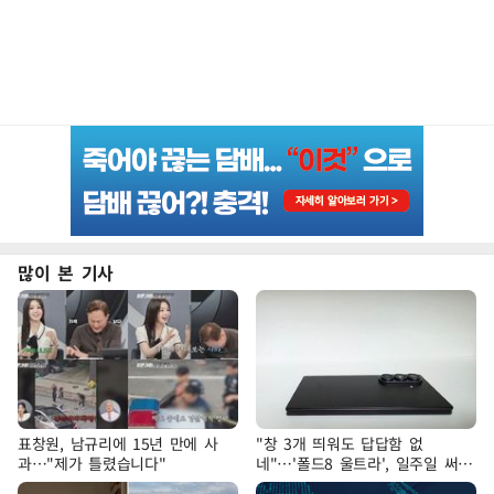
많이 본 기사
표창원, 남규리에 15년 만에 사
"창 3개 띄워도 답답함 없
과…"제가 틀렸습니다"
네"…'폴드8 울트라', 일주일 써보
니