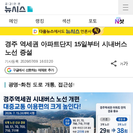
메인
랭킹
섹션
포토
경주 역세권 아파트단지 15일부터 시내버스
노선 증설
기사등록
2026/07/09 16:03:20
가
가
구글에서 선호하는 매체로 추가
광명~화천 도로 개통, 접근성↑