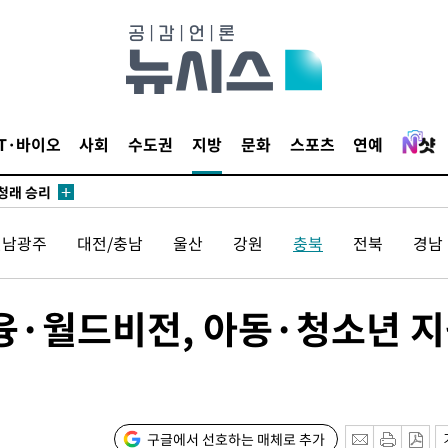
되길"
시작'
승리…정청래
IT·바이오
사회
수도권
지방
문화
스포츠
연예
청래
청래 승리
7%·정청래
2%·김민석
전남광주
대전/충남
울산
강원
충북
전북
경남
0.30%
융·월드비전, 아동·청소년 
차에 첫 정
'
(종합)
대우'
구글에서 선호하는 매체로 추가