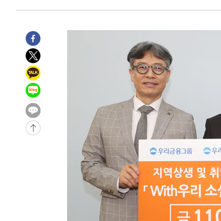
3시간 전 >
'여긴 20도, 저긴 50도'…열화상 카메라로 본 폭염 저감시설 
3시간 전 >
콜롬비아 신임 우파 대통령 취임 하루만에 차량폭탄 폭발 사건
-30389초 전 >
'AT마드리드 7번' 이강인, 맨시티 상대로 비공식 데뷔전
-29891초 전 >
[속보]'AT마드리드 7번' 이강인, 맨시티 상대로 비공식 
-27955초 전 >
네타냐후, 트럼프의 가자 평화 2차 15개조 평화안 '거부'
-24551초 전 >
이강인 ATM 입단식에 '상암벌 들썩'…"세계적인 선수 
-23547초 전 >
태풍 돌핀, 중 저장성 타이저우시 해안에 상륙 (1보)
-20893초 전 >
AT마드리드 데뷔 앞둔 이강인, 맨시티전 선발 대신 '벤치 
-19523초 전 >
[속보]與 강원·TK 당원투표 합산 김민석 48.54%로 
44.40%
-18857초 전 >
與 강원·TK 당원투표 합산 김민석 46.01%로 승리…정
44.53%
-18697초 전 >
[속보]與전대 권리당원투표…강원·경북 김민석, 대구 정
-18504초 전 >
[속보]與 당대표 경선, 경북 권리당원 투표 김민석 47.3
45.71%
-18406초 전 >
[속보]與 당대표 경선, 대구 권리당원 투표 정청래 47.8
46.35%
-18203초 전 >
[속보]與 당대표 경선, 강원 권리당원 투표 김민석 승리…5
득표
-16121초 전 >
"일본축구협회, 대한축구협회 성 접대 의혹 심판 조사"
-8763초 전 >
[속보]장은수, KLPGA 제주삼다수 역전 우승…데뷔 10년 
상