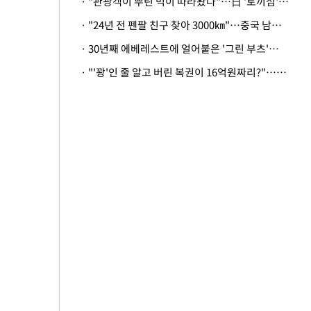
· "관광객이 뿌린 먹이 따라왔나"…日 '토끼섬' 멧돼지, 토끼까지 사냥
· "24년 전 펜팔 친구 찾아 3000㎞"…중국 남성 사연에 '뭉클'
· 30년째 에베레스트에 얼어붙은 '그린 부츠'…드디어 가족 품으로
· "'꽝'인 줄 알고 버린 복권이 16억원짜리?"…극적으로 되찾은 사연