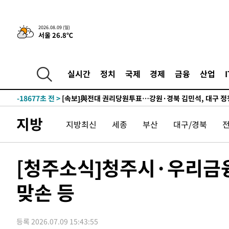
-27935초 전 >
네타냐후, 트럼프의 가자 평화 2차 15개조 평화안 '거부'
-24531초 전 >
이강인 ATM 입단식에 '상암벌 들썩'…"세계적인 선수 
2026.08.09 (일)
-23527초 전 >
태풍 돌핀, 중 저장성 타이저우시 해안에 상륙 (1보)
서울 26.8℃
-20873초 전 >
AT마드리드 데뷔 앞둔 이강인, 맨시티전 선발 대신 '벤치 
-19503초 전 >
[속보]與 강원·TK 당원투표 합산 김민석 48.54%로 
44.40%
실시간
정치
국제
경제
금융
산업
-18837초 전 >
與 강원·TK 당원투표 합산 김민석 46.01%로 승리…정
44.53%
-18677초 전 >
[속보]與전대 권리당원투표…강원·경북 김민석, 대구 정
-18484초 전 >
[속보]與 당대표 경선, 경북 권리당원 투표 김민석 47.3
45.71%
-18386초 전 >
[속보]與 당대표 경선, 대구 권리당원 투표 정청래 47.8
지방
지방최신
세종
부산
대구/경북
46.35%
-18183초 전 >
[속보]與 당대표 경선, 강원 권리당원 투표 김민석 승리…5
득표
-16101초 전 >
"일본축구협회, 대한축구협회 성 접대 의혹 심판 조사"
[청주소식]청주시·우리금
-8743초 전 >
[속보]장은수, KLPGA 제주삼다수 역전 우승…데뷔 10년 
상
-4108초 전 >
"얼마나 더웠으면"…안동 물길공원서 헤엄친 구렁이 '소동
맞손 등
-4035초 전 >
손흥민, 68분 뛰고 2경기 침묵…LAFC, 톨루카에 1-0 승리
-3307초 전 >
'2경기 연속 침묵' 손흥민, 톨루카전 68분만 뛰고 슈팅 0개
-2059초 전 >
이강인, 오늘 서울서 AT마드리드 입단식…'전례 없는 특급
등록 2026.07.09 15:43:55