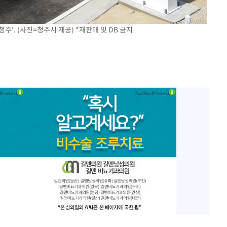
주'. (사진=청주시 제공) *재판매 및 DB 금지