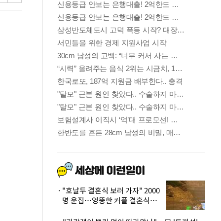
"호날두 결혼식 보러 가자" 2000
명 운집…엉뚱한 커플 결혼식에
'황당'