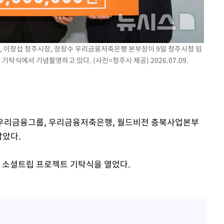
'
(종합)
대우'
, 이장섭 청주시장, 장장수 우리금융저축은행 본부장이 9일 청주시청 임
'온도차'
기탁식에서 기념촬영하고 있다. (사진=청주시 제공) 2026.07.09.
와 우리금융그룹, 우리금융저축은행, 월드비전 충북사업본부
잡았다.
리 소셜트립 프로젝트 기탁식을 열었다.