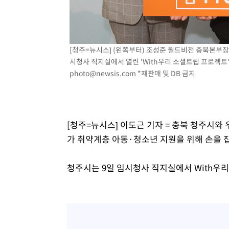
-4128초 전 >
"얼마나 더웠으면"…안동 물길공원서 헤엄친 구렁이 '소동
-4055초 전 >
손흥민, 68분 뛰고 2경기 침묵…LAFC, 톨루카에 1-0 승리
-3327초 전 >
'2경기 연속 침묵' 손흥민, 톨루카전 68분만 뛰고 슈팅 0개
-2079초 전 >
이강인, 오늘 서울서 AT마드리드 입단식…'전례 없는 특급
[청주=뉴시스] (왼쪽부터) 조성준 월드비전 충북본부장
3시간 전 >
'여긴 20도, 저긴 50도'…열화상 카메라로 본 폭염 저감시설 
시청사 직지실에서 열린 'With우리 소셜트립 프로젝트' 
3시간 전 >
콜롬비아 신임 우파 대통령 취임 하루만에 차량폭탄 폭발 사건
photo@newsis.com
*재판매 및 DB 금지
[청주=뉴시스] 이도근 기자 = 충북 청주시
가 취약계층 아동·청소년 지원을 위해 손을 
청주시는 9일 임시청사 직지실에서 With우