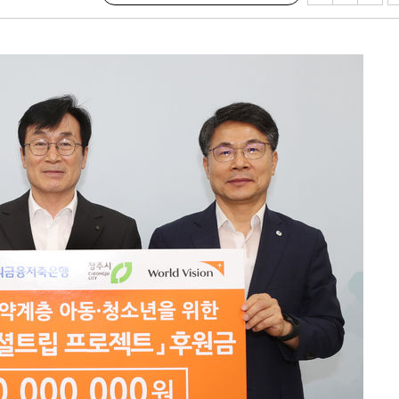
'온도차'
데뷔전
되길"
시작'
승리…정청래
청래
청래 승리
7%·정청래
2%·김민석
0.30%
차에 첫 정