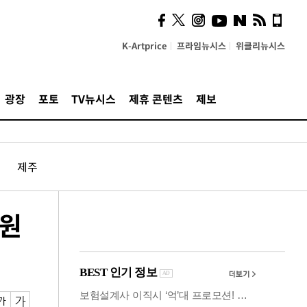
사이 해답 찾았죠"…알을
깨고 나온 '초자아'
K-Artprice
프라임뉴시스
위클리뉴시스
광장
포토
TV뉴시스
제휴 콘텐츠
제보
제주
지원