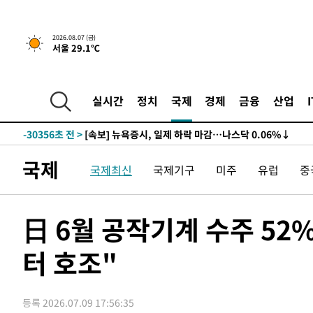
2026.08.07 (금)
서울 29.1℃
실시간
정치
국제
경제
금융
산업
-30356초 전 >
[속보] 뉴욕증시, 일제 하락 마감…나스닥 0.06%↓
국제
국제최신
국제기구
미주
유럽
중
日 6월 공작기계 수주 5
터 호조"
등록 2026.07.09 17:56:35