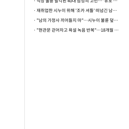
· 직장 불륜 발각된 40대 남성의 고민…"유포 동료 명예훼손·협박죄 고소 가능할까"
· 재취업한 시누이 위해 '조카 셔틀' 떠넘긴 남편…아내 "난 못한다"
· "남의 가정사 끼어들지 마"…시누이 불륜 덮으려는 남편에 억울한 아내
· "현관문 걷어차고 욕설 녹음 반복"…18개월 아기 키우는 집 뒤흔든 '앞집의 비극'