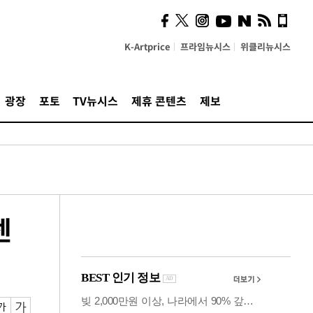
의견, 국토부·LH에 충실히
전달할 것"
K-Artprice
프라임뉴시스
위클리뉴시스
광장
포토
TV뉴시스
제휴 콘텐츠
제보
센