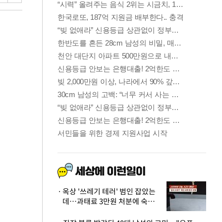
옥상 '쓰레기 테러' 범인 잡았는
데…과태료 3만원 처분에 숙박업
주 허탈