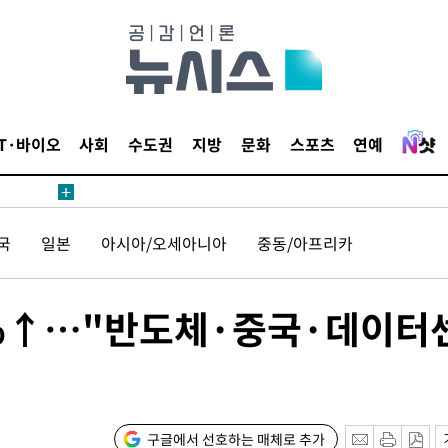
IT·바이오
사회
수도권
지방
문화
스포츠
연예
국
일본
아시아/오세아니아
중동/아프리카
2%↑…"반도체·중국·데이터
구글에서 선호하는 매체로 추가