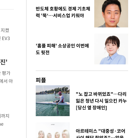
반도체 호황에도 경제 기초체
력 '뚝‘…서비스업 키워야
 지켰
EV3
'홈플 피해' 소상공인 이번에
다. 지
도 뒷전
진'
한 평가
피플
에서 아
포트는 아
"노 잡고 바뀌었죠"…다리
잃은 청년 다시 일으킨 카누
[당신 옆 장애인]
매까지
he
아르테미스 "대중성·코어
카고 컴팩
사이 해답 찾았죠"…알을