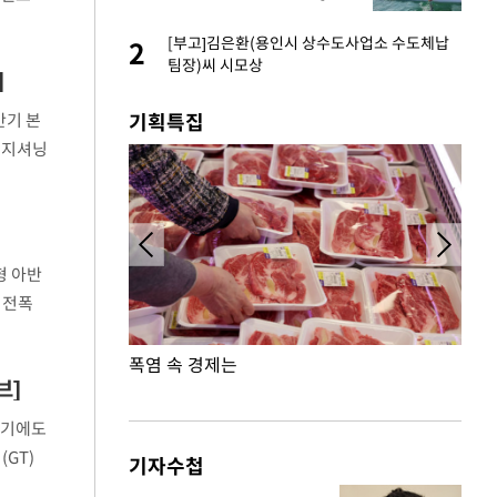
신 옆 장애인]
1~7월
네"…'폴드8 울트
[부고]김은환(용인시 상수도사업소 수도체납
2
2
팀장)씨 시모상
]
고서 기아차 덕에
3
기획특집
반기 본
포지셔닝
S&P 0.6% 나스
 6일
4
 노무현·문재인 철
5
형 아반
 전폭
승환·니퍼트가 콕
6
에는 충
폭염 속 경제는
형사
차…가상자산 거래소
7
브]
반기에도
GT)
기자수첩
는 올해