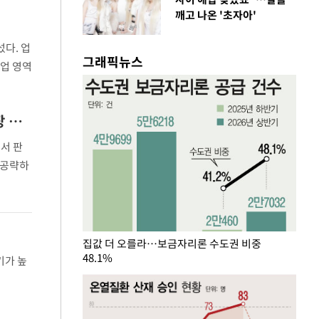
깨고 나온 '초자아'
섰다. 업
그래픽뉴스
사업 영역
려졌다.
BMW 미니, 올해 상반기 판매량 20% 급증…전기차·한정판 전략 '적중'[수입車시장 뉴웨이브]
서 판
 공략하
에 따르
집값 더 오를라…보금자리론 수도권 비중
48.1%
기가 높
체 수입