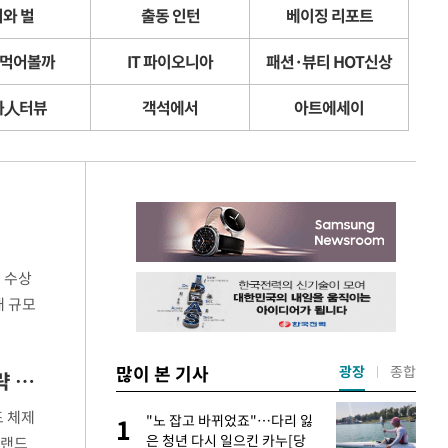
와 벌
출동 인턴
베이징 리포트
 먹어볼까
IT 파이오니아
패션·뷰티 HOT신상
화人터뷰
객석에서
아트에세이
를 수상
대 규모
뮤니케이
많이 본 기사
광장
종합
한국GM, 연내 '뷰익' 론칭…"쉐보레·캐딜락·GMC 이어 4개 브랜드 구축, 내수 공략 강화"[수입車 뉴웨이브]
드 체제
에
"노 잡고 바뀌었죠"…다리 잃
1
1
은 청년 다시 일으킨 카누[당
브랜드