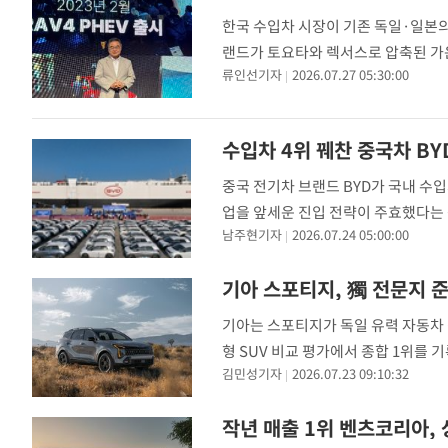
한국 수입차 시장이 기존 독일·일본의 '
랜드가 토요타와 렉서스로 압축된 가운
류인선기자
2026.07.27 05:30:00
자동차협회(KAIDA)에 따르면 올해 상
15.3% 성장했다. 이 같은 판매 성
수입차 4위 꿰찬 중국차 B
중국 전기차 브랜드 BYD가 국내 수
업을 앞세운 진입 전략이 주효했다는 
남주현기자
2026.07.24 05:00:00
장 판도에 미칠 영향에 업계의 이목이 
난해 6107대를 팔며 수입차 등록 1
기아 스포티지, 獨 전문지 준
기아는 스포티지가 독일 유력 자동차 전문
형 SUV 비교 평가에서 종합 1위를 기
김민성기자
2026.07.23 09:10:32
토 자이퉁(Auto Zeitung)과 함께 
포드 '쿠가', 시트로엥 'C5 에어크