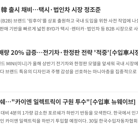
저·카고 롱·WA
이' 韓 출시 채비…택시·법인차 시장 정조준
(B2B) 브랜드 '링후이'를 상표 출원하고 국내 도입을 위한 사전 작업에 나
판매 기반을 빠르게 넓힌 BYD가 택시·렌터카·법인차 등 B2B 시장으로 
일 업계에 따르면 BYD는 최근 링후이 관련 상표를 국내에 출원한 것으로 알
사용 권리를 선제적으로
드 MINI(미니)가 올해 상반기 전기차와 한정판 모델을 앞세워 국내 시장에
보다 브랜드 특유의 디자인과 주행 감성을 선호하는 마니아층을 집중적으로
상반기 판매량도 두 자릿수 증가했다. 31일 한국수입자동차협회(KAIDA)
1대를 판매했다. 이는 전년 동기(3418대
르쉐…"카이엔 일렉트릭이 구원 투수"[수입車 뉴웨이브]
 대비 4분의 1가량 감소한 포르쉐가 하반기 반등을 모색한다. 한국에서 인
델인 카이엔 일렉트릭을 하반기 투입할 예정이다. 30일 한국수입자동차협회
반기 국내 판매량은 4322대로 전년 동기 대비 25% 감소했다. 같은 기간 전
기(13만8120대) 대비 33.2% 확