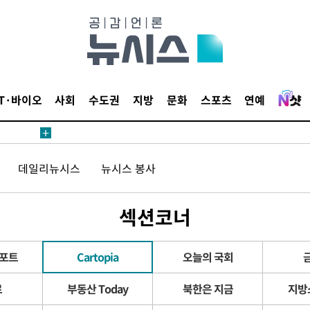
IT·바이오
사회
수도권
지방
문화
스포츠
연예
견
데일리뉴시스
뉴시스 봉사
 계속[다음
삼겠다"
섹션코너
안겨드려 죄
리포트
Cartopia
오늘의 국회
로
부동산 Today
북한은 지금
지방
견