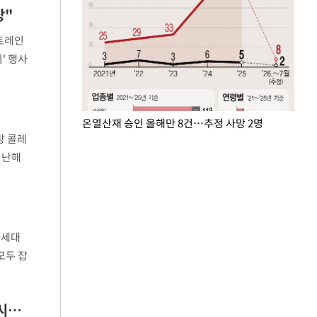
상"
워트레인
' 행사
공개했
온열산재 승인 올해만 8건…추정 사망 2명
랑 콜레
지난해
목적 순
차세대
모두 잡
국내 판
'라브4 PHEV' 꺼내든 토요타…'中 추격' 따돌리고 수입차 2강 수성 나선다[수입車시장 뉴웨이브]