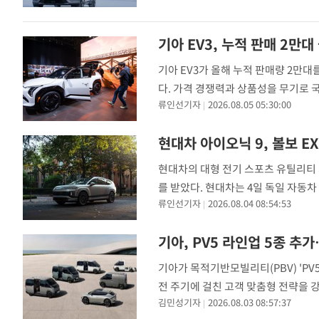
상반기 국내에서 총 2412대를 판매했
기아 EV3, 누적 판매 2만
기아 EV3가 올해 누적 판매량 2만대
다. 가격 경쟁력과 상품성을 무기로 국
류인선기자
2026.08.05 05:30:00
의 올해 1~7월 국내 누적 판매량은 2만
난달 판매량 역시 3467대를 기록해 전
현대차 아이오닉 9, 볼보 E
현대차의 대형 전기 스포츠 유틸리티 
를 받았다. 현대차는 4일 독일 자동차
류인선기자
2026.08.04 08:54:53
이오닉 9이 572점을 획득했다고 밝혔다
이오닉 9과 볼보 EX90 Twin Motor
기아, PV5 라인업 5종 추
기아가 목적기반모빌리티(PBV) 'P
전 주기에 걸친 고객 맞춤형 전략을 강화
김민성기자
2026.08.03 08:57:37
2027 EV6'를 출시한다. 우선 PV5