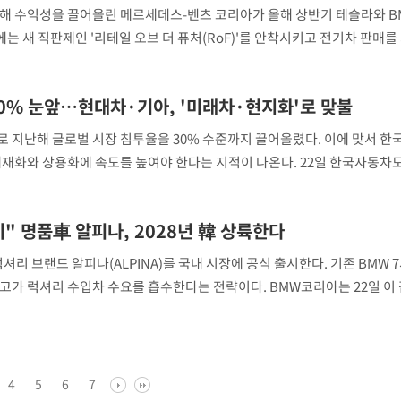
통해 수익성을 끌어올린 메르세데스-벤츠 코리아가 올해 상반기 테슬라와 
는 새 직판제인 '리테일 오브 더 퓨처(RoF)'를 안착시키고 전기차 판매를
 과제가 될 전망이다. 23일 한국수입차산업협회(KAIDA)에 따르면 벤츠 
8.6% 감소한 2만9776대를 판매하며
30% 눈앞…현대차·기아, '미래차·현지화'로 맞불
 지난해 글로벌 시장 침투율을 30% 수준까지 끌어올렸다. 이에 맞서 한
내재화와 상용화에 속도를 높여야 한다는 지적이 나온다. 22일 한국자동차
중국 브랜드의 글로벌 시장 침투율은 29.9%로 집계됐다. 지난 2020년 18
 상승했다. 북미 시장 침투율은
" 명품車 알피나, 2028년 韓 상륙한다
셔리 브랜드 알피나(ALPINA)를 국내 시장에 공식 출시한다. 기존 BMW 
고가 럭셔리 수입차 수요를 흡수한다는 전략이다. BMW코리아는 22일 이 
했다. 이를 위해 내년 초 오프라인 플랫폼을 통한 브랜드 커뮤니케이션을 
 전용 전시장을 오픈할 예정이다. 알피
4
5
6
7