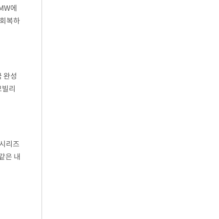
BMW에
 회복하
코리아는
국 완성
모빌리
%에 그
7시리즈
같은 내
시작하