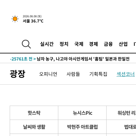
2026.08.08 (토)
서울 36.7℃
22분 전 >
[속보]뉴욕증시 상승 마감…S&P 0.6% 나스닥 1.3%↑
-30517초 전 >
백운산서 80년근 천종산삼 9뿌리 발견…감정가 1.3억원
실시간
정치
국제
경제
금융
산업
-28227초 전 >
선재도서 해루질 나섰다 실종 60대, 닷새 만에 숨진 채 발
-25761초 전 >
남자 농구, 나고야 아시안게임서 '홈팀' 일본과 한일전
-25137초 전 >
여수 오동도 해상서 모터보트 전복…1명 사망·1명 실종
광장
오피니언
사람들
기획특집
섹션코너
-21364초 전 >
극한폭염 한풀 꺾이지만…'낮 최고 35도' 무더위, 열대야
주 날씨]
-18382초 전 >
축구협회 "압수수색·성접대 논란 사과…쇄신의 기회로 
-16899초 전 >
[속보]'압수수색·성접대 논란' 축구협회 "실망과 걱정 
송"
-5520초 전 >
'최고 37도' 폭염 지속…강원동해안 최대 150㎜ 비
22분 전 >
[속보]뉴욕증시 상승 마감…S&P 0.6% 나스닥 1.3%↑
핫스탁
뉴시스Pic
워싱턴 
-30517초 전 >
백운산서 80년근 천종산삼 9뿌리 발견…감정가 1.3억원
날씨와 생활
박현주 아트클럽
법대
-28227초 전 >
선재도서 해루질 나섰다 실종 60대, 닷새 만에 숨진 채 발
-25761초 전 >
남자 농구, 나고야 아시안게임서 '홈팀' 일본과 한일전