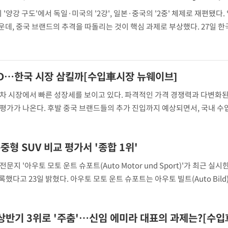
양강 구도'에서 독일·미국의 '2강', 일본·중국의 '2중' 체제로 재편됐다.
데, 중국 브랜드의 추격을 따돌리는 것이 핵심 과제로 부상했다. 27일 
반기 렉서스는 7819대, 토요타는 5187대를 판매해 전년 동기 대비 각각 3
장은 양호한 재무 실적으
YD…한국 시장 삼킬까[수입車시장 뉴웨이브]
입차 시장에서 빠른 성장세를 보이고 있다. 파격적인 가격 경쟁력과 다변화된
평가가 나온다. 후발 중국 브랜드들의 추가 진입까지 예상되면서, 국내 수
집중된다. 24일 한국수입자동차협회(KAIDA)에 따르면 BYD는 론칭 첫해
0위에 오르더니 올 상반기에는 1만
중형 SUV 비교 평가서 '종합 1위'
지 '아우토 모토 운트 슈포트(Auto Motor und Sport)'가 최근 실시
록했다고 23일 밝혔다. 아우토 모토 운트 슈포트는 아우토 빌트(Auto Bild)
독일 3대 자동차 전문지로 꼽힌다. 이번 비교 평가는 기아 '스포티지', 마쓰다 'C