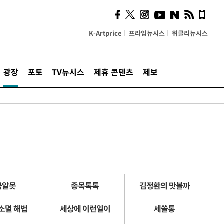
K-Artprice
프라임뉴시스
위클리뉴시스
광장
포토
TV뉴시스
제휴 콘텐츠
제보
금알못
종목톡톡
김정환의 맛볼까
소멸 해법
세상에 이런일이
세쓸통