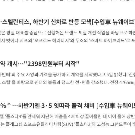
략의 돌파구를 마련할 수 있을지 이목이 집중된다. 7일 업계에 따르면, 올해 
"창 3개 띄워도 답답함 없
2
 판매량은 6915대로 집계됐다. 대중 브
라', 일주일 써보니
…스텔란티스, 하반기 신차로 반등 모색[수입車 뉴웨이브
英유명 여배우, 큰 교통사
3
은 방실 대표를 중심으로 진행해온 브랜드 체질 개선 작업을 바탕으로 하
살았다
에서 벗어나 지프의 '오프로드 헤리티지'와 푸조의 '스마트 하이브리드'로 
[속보]뉴욕증시 상승 마감…
비스 통합을 기반으로 한 투트랙 전략으로 시장 공략을 강화한다는 구상이다.
4
닥 1.3%↑
 올해 1~7월 지프 등록대수는 620대로 지난해
 계약 개시…"2398만원부터 시작"
오세훈 "용산공원 아파트,
5
학 뒤집는 것"
 아반떼'의 주요 사양과 가격을 공개하고 계약을 시작했다고 5일 밝혔다. 신
 스틸'을 바탕으로 펜더의 볼륨과 정교한 선·면을 강조했다. 전장 4765㎜,
김도영·곽빈·안현민…오
6
모델 대비 차체를 키웠으며, 트렁크 적재용량은 최대 479ℓ다. 차체 주요 부위
집은 차기 메이저리거
 강판 비율을 58.7%
수능 대전환
美, 이란 자금 옥죄기 박
7
74%↑…하반기엔 3·5 잇따라 출격 채비 [수입車 뉴웨이
·환전소 제재
델 '폴스타4'를 앞세워 지난해 매출을 4배 이상 끌어올린 데 이어 올해 상
에는 플래그십 스포츠유틸리티차량(SUV) '폴스타3'와 고성능 그랜드투어러(
 이어간다는 복안이다. 5일 한국수입자동차협회(KAIDA)에 따르면 폴스타