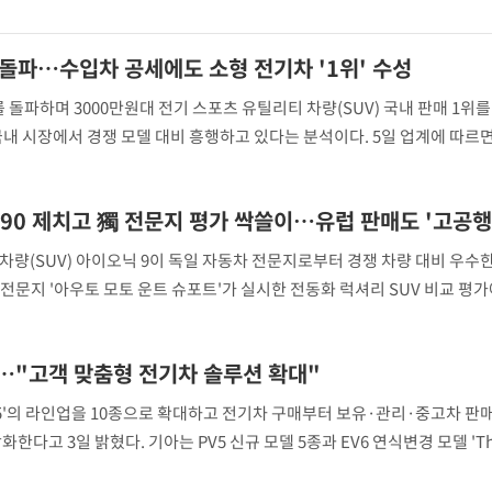
다. 이는 지난해 같은 기간 판매량인 1
대 돌파…수입차 공세에도 소형 전기차 '1위' 수성
를 돌파하며 3000만원대 전기 스포츠 유틸리티 차량(SUV) 국내 판매 1위를
내 시장에서 경쟁 모델 대비 흥행하고 있다는 분석이다. 5일 업계에 따르면 
1898대로 집계됐다. 이는 전년 동기(1만4724대) 대비 48.7% 증가한 수치
년 동기(21
X90 제치고 獨 전문지 평가 싹쓸이…유럽 판매도 '고공행
차량(SUV) 아이오닉 9이 독일 자동차 전문지로부터 경쟁 차량 대비 우수
 전문지 '아우토 모토 운트 슈포트'가 실시한 전동화 럭셔리 SUV 비교 평가
. 비교 대상인 볼보 EX90(555점)보다 17점 높다. 아우토 모토 운트 슈
 AWD 2개 모델을
가…"고객 맞춤형 전기차 솔루션 확대"
V5'의 라인업을 10종으로 확대하고 전기차 구매부터 보유·관리·중고차 판
한다고 3일 밝혔다. 기아는 PV5 신규 모델 5종과 EV6 연식변경 모델 'T
 신규 라인업은 ▲프라임 ▲패신저 5인승(1-2-2) ▲패신저 7인승(2-2-3) ▲