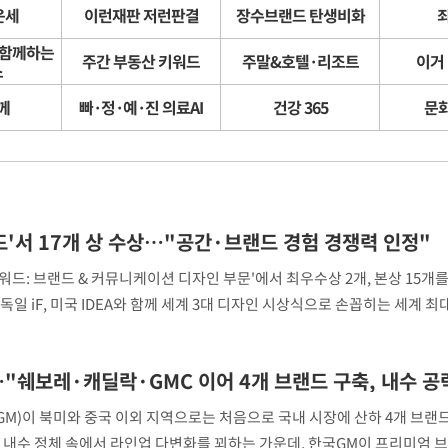
운세
이런재판 저런판결
장수브랜드 탄생비화
죄
 함께하는
 계속[다음
주간 부동산 키워드
주말&호텔·리조트
이거
스
삼겠다"
께
빠·정·예·진 의료AI
건강 365
문
안겨드려 죄
드'서 17개 상 수상…"공간·브랜드 경험 경쟁력 인정"
어워드: 브랜드 & 커뮤니케이션 디자인 부문'에서 최우수상 2개, 본상 15개
독일 iF, 미국 IDEA와 함께 세계 3대 디자인 시상식으로 손꼽히는 세계 최
라인 베스트팔렌 디자인센터가 주관해 매년 ▲제품 디자인 ▲브랜드 & 커
서 우수한 디자인을 선정한다. 제
)이 북미와 중국 이외 지역으로는 처음으로 국내 시장에 산하 4개 브랜
표창원, 남규리에 15년 만
1
사과…"제가 틀렸습니다"
 내수 정체 속에서 라인업 다변화를 꾀하는 가운데, 한국GM이 프리미엄 