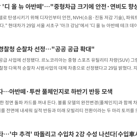
작 '디 올 뉴 아반떼'…"중형차급 크기에 안전·연비도 향
델로 탄생시키기 위해 디자인부터 안전, NVH(소음·진동 저감 기술), 파
" 현대차가 29일 서울 서초구 '아크 강남'에서 '디 올 뉴 아반떼 테크 데이
반떼 개발에 참여한 연구원들이 새로운 아반떼의 핵심 기술과 개발 배경을 
디 올 뉴 아반떼의 변화점은 과거 중형차
경찰청 순찰차 선정…"공공 공급 확대"
급 사업에 선정됐다. 르노코리아는 중형 스포츠 유틸리티 차량(SUV) 그
 경찰청 다목적 순찰차 시범사업의 대체 차종으로 선정됐다고 29일 밝혔다. 
이어 , 올해는 60대를 납품할 예정이다. 이번 공급은 경찰청이 추진하는 다
 따른 것이다. 그랑 콜레오스는
띄운다…아반떼·투싼 풀체인지로 하반기 반등 모색
한 정면 돌파 카드를 꺼내 든다. 볼륨 모델의 완전변경(풀체인지)과 함께 
처를 전면에 내세워 실적 반등과 미래 모빌리티 전환이라는 두 마리 토끼를 
 주력 판매 모델인 아반떼(2만8668대)와 투싼(2만482대)의 올해 상반기 
 것으로 집계됐다. 이에 따라