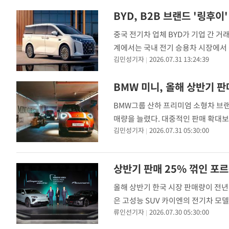
트 ▲샤시캡 도너모델이다. 기존 패신
BYD, B2B 브랜드 '링후
중국 전기차 업체 BYD가 기업 간 거래
계에서는 국내 전기 승용차 시장에서 
김민성기자
2026.07.31 13:24:39
을 넓힐 가능성에 주목하고 있다. 31
국내 사업 가능성에 대비해 브랜드 
BMW그룹 산하 프리미엄 소형차 브랜
매량을 늘렸다. 대중적인 판매 확대
김민성기자
2026.07.31 05:30:00
는 방향으로 전략을 전환하면서 올해 
면 미니는 올해 상반기 국내에서 409
상반기 판매 25% 꺾인 포
올해 상반기 한국 시장 판매량이 전년
은 고성능 SUV 카이엔의 전기차 모
류인선기자
2026.07.30 05:30:00
(KAIDA)에 따르면 포르쉐의 올해 상
차 시장 규모가 18만4032대로 전년 동