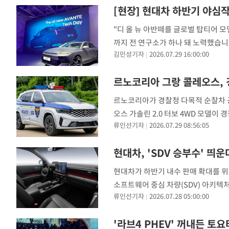
[현장] 현대차 하반기 야심
"디 올 뉴 아반떼를 글로벌 탑티어 모
까지 전 연구소가 하나 돼 노력했습니다.
김민성기자
2026.07.29 16:00:00
를 열었다. 이날 행사에서는 실제 아
다. 현대차 연구원들이 가장 강조한 
르노코리아 그랑 콜레오스, 
르노코리아가 경찰청 다목적 순찰차 공
오스 가솔린 2.0 터보 4WD 모델이
류인선기자
2026.07.29 08:56:05
그랑 콜레오스 총 50대를 공급한 데 
찰차량 선진화 및 차종 다양화 방침에
현대차, 'SDV 승부수' 
현대차가 하반기 내수 판매 확대를 위
소프트웨어 중심 차량(SDV) 아키텍
류인선기자
2026.07.28 05:00:00
겠다는 전략이다. 27일 업계에 따르면
매량은 각각 27.6%, 23.2% 감소한