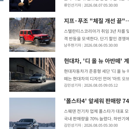
류인선기자
2026.08.07 05:30:00
'뷰익'을 전면에 내세워 국내 안방 공
한국GM 산하 3개 브랜드의 국내 누적
지프·푸조 "체질 개선 끝"
스텔란티스코리아가 취임 3년 차를 맞
격 반등을 모색한다. 단기 할인 경쟁
남주현기자
2026.08.06 05:30:00
을 명확히 분리하고, 네트워크 및 서
한국수입자동차협회(KAIDA)에 따르면
현대차, '디 올 뉴 아반떼'
현대자동차가 준중형 세단 '디 올 뉴
떼는 현대차의 디자인 언어 '아트 오브
김민성기자
2026.08.05 09:05:12
1855㎜, 휠베이스 2750㎜로 이전 
돌 하중 분산 구조를 보강하고 초고장력
'폴스타4' 앞세워 판매량 
스웨덴 전기차 업체 폴스타가 대표 모
국내 판매량을 70% 늘렸다. 하반기
김민성기자
2026.08.05 05:30:00
'폴스타5'를 잇달아 투입해 성장세를