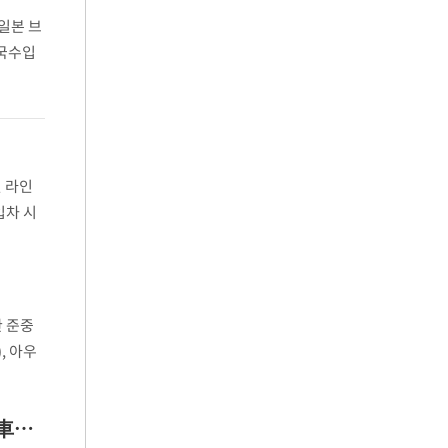
 일본 브
한국수입
%,
 라인
입차 시
였던 지
한 준중
, 아우
X-5',
작년 매출 1위 벤츠코리아, 상반기 3위로 '주춤'…신임 에미라 대표의 과제는?[수입車시장 뉴웨이브]