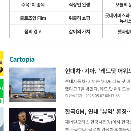
주목! 이 종목
직장인 완생
오늘의 
-25137초 전 >
여수 오동도 해상서 모터보트 전복…1명 사망·1명 실종
굿네이버스와
-21364초 전 >
극한폭염 한풀 꺾이지만…'낮 최고 35도' 무더위, 열대야
클로즈업 Film
위클리 쇼핑
뉴시
주 날씨]
-18382초 전 >
축구협회 "압수수색·성접대 논란 사과…쇄신의 기회로 
몸의 경고
같이의 가치
펫과함
-16899초 전 >
[속보]'압수수색·성접대 논란' 축구협회 "실망과 걱정 
송"
-5520초 전 >
'최고 37도' 폭염 지속…강원동해안 최대 150㎜ 비
22분 전 >
[속보]뉴욕증시 상승 마감…S&P 0.6% 나스닥 1.3%↑
Cartopia
현대차·기아, '레드닷 어워
현대자동차·기아는 '2026 레드 닷 
했다고 7일 밝혔다. 레드 닷 어워드는 
김민성기자
2026.08.07 08:47:38
의 디자인 공모전이다. 독일 노르트
션 디자인 ▲디자인 콘셉트 각 부문에
제너럴모터스 한국사업장(이하 한국GM
를 구축한다. 글로벌 완성차 업체들이