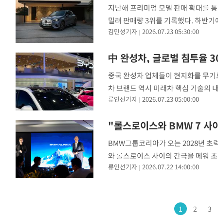
지난해 프리미엄 모델 판매 확대를 
밀려 판매량 3위를 기록했다. 하반기에
김민성기자
2026.07.23 05:30:00
는 일이 쉬린 에미라 신임 대표의 핵심
올해 상반기 국내에서 전년 동기 대비 
中 완성차, 글로벌 침투율 
중국 완성차 업체들이 현지화를 무기로
차 브랜드 역시 미래차 핵심 기술의 
류인선기자
2026.07.23 05:00:00
티산업협회(KAMA)에 따르면 지난해 
쳤던 수치가 5년 만에 11.9%포인트
"롤스로이스와 BMW 7 사이
BMW그룹코리아가 오는 2028년 초럭
와 롤스로이스 사이의 간극을 메워 초
류인선기자
2026.07.22 14:00:00
용의 알피나 브랜드 출시 계획을 발표
고, 하반기에는 전국에 7개의 알피나
1
2
3