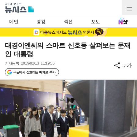
메인
랭킹
섹션
포토
대경이엔씨의 스마트 신호등 살펴보는 문재
인 대통령
기사등록
2019/02/13 11:19:36
가
가
구글에서 선호하는 매체로 추가