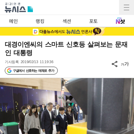
메인
랭킹
섹션
포토
대경이엔씨의 스마트 신호등 살펴보는 문재
인 대통령
기사등록
2019/02/13 11:19:36
가
가
구글에서 선호하는 매체로 추가