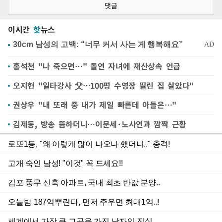
댓글
이시간
핫
뉴스
홍석천 "나 죽으면…" 돌연 자녀에 재산상속 언급
오지헌 "일타강사 父…100평 수영장 딸린 집 살았다"
권상우 "내 또래 중 내가 제일 빠른데 아들은…"
김제동, 방송 뜸하더니…이문세·노사연과 깜짝 근황