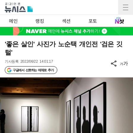
메인
랭킹
섹션
포토
'좋은 살인' 사진가 노순택 개인전 '검은 깃
털'
기사등록
2022/06/22 14:01:17
가
가
구글에서 선호하는 매체로 추가