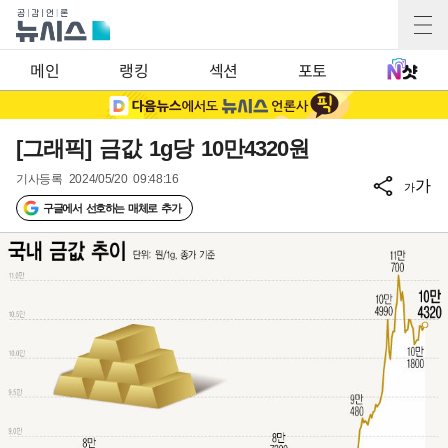
메인
랭킹
섹션
포토
[그래픽] 금값 1g당 10만4320원
기사등록
2024/05/20 09:48:16
가
가
구글에서 선호하는 매체로 추가