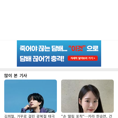
많이 본 기사
김희철, 거꾸로 걸린 광복절 태극
"손 떨림 포착"…카라 한승연, 건