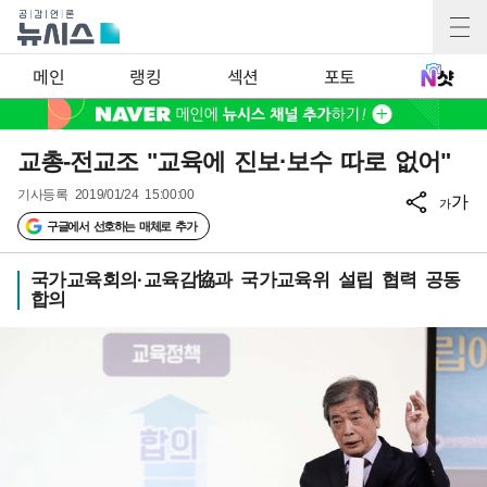
메인
랭킹
섹션
포토
교총-전교조 "교육에 진보·보수 따로 없어"
기사등록
2019/01/24 15:00:00
가
가
구글에서 선호하는 매체로 추가
국가교육회의·교육감協과 국가교육위 설립 협력 공동
합의