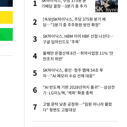
건물
SK하이닉스, 주당 375원 분
1
1
기배당 결정…3분기 중 추가
주주환원 발표
친구들과 연락 끊어"
[속보]SK하이닉스, 주당 375원 분기 배
2
2
당…"3분기 중 주주환원 방안 확정"
 사과 후 근황…밝
SK하이닉스, HBM 이어 HBF 선점 나선다…
3
3
구글 딥마인드도 '주목'
 분기배당 결정…3
올해만 온열산재 8건…취약사업장 11% '안
4
4
표
전조치 위반'
경기 들여다보니…한
SK하이닉스, 용인·청주 팹에 54조 투
5
5
자…"AI 메모리 수요 선제 대응"
75원 분기 배
"AI 반도체 기판 2028년까지 품귀"…삼성전
6
6
방안 확정"
기·LG이노텍, '캐파' 확충 총력
하 주택은 보유·양도
고발 문턱 낮춘 공정위…"임원 아니라 몰랐
7
7
다" 항변도 고발대상