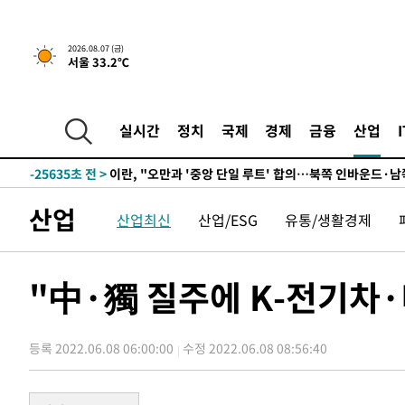
-386초 전 >
[속보]국힘 윤리위, '돌려차기 발언' 진종오·서범수 징계 절
2026.08.07 (금)
서울 33.2℃
-31239초 전 >
미 사업체 일자리, 7월에 2.3만개 순감하고 그 전 2개월 1
하향수정 (2보)
-30687초 전 >
[속보] 미 사업체, 일자리 7월에 2.3만 개 줄어…실업률은
↓
-26550초 전 >
[속보]이 대통령 "부동산 공급 기존 사고방식 매달리지 
실시간
정치
국제
경제
금융
산업
실천"
-25635초 전 >
이란, "오만과 '중앙 단일 루트' 합의…북쪽 인바운드·남
운드는 임시"
-17203초 전 >
"낮 기온 소폭 하락"…수도권 폭염중대경보, 폭염경보로
-17167초 전 >
[속보]이 대통령, '호우피해' 안동·의성 관할 4개 면 특
산업
산업최신
산업/ESG
유통/생활경제
선포
-17130초 전 >
[단독]중수청 지원 검사들, 정원 초과 시 낮은 계급 임용
갈 수도
-15101초 전 >
낮 최고 37도 찜통더위…곳곳 소나기·강원 많은 비[내일
-13407초 전 >
SK하이닉스, 용인·청주 팹에 54조 투자…"AI 메모리 수
"中·獨 질주에 K-전기차
응"
-10263초 전 >
여자배구 이재영·이다영 자매, 아제르바이잔 투란VC 입
-9516초 전 >
외국인 심판 성 접대 7경기 들여다보니…한국 축구 '5승 2
등록 2022.06.08 06:00:00
수정 2022.06.08 08:56:40
-9250초 전 >
[속보]코스닥, 2.86포인트(0.36%) 내린 798.81마감
-9203초 전 >
[속보]코스피, 6200선 약보합…0.60% 내린 6258.77에 
-9183초 전 >
[속보]원·달러 환율, 7.7원 내린 1416.1원 마감