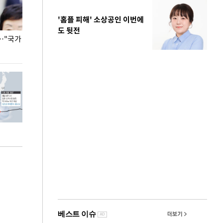
'홈플 피해' 소상공인 이번에
도 뒷전
…"국가
홈플러스, 67개 점포 가오픈… 13일 정식 개장
오세훈 서울시장,
환경 점검