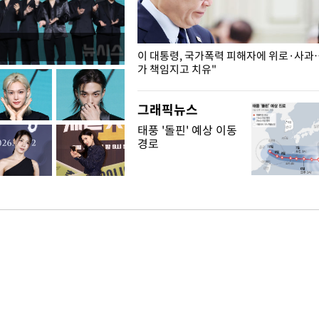
개구리밥
이 대통령, 국가폭력 피해자에 위로·사과
가 책임지고 치유"
그래픽뉴스
태풍 '돌핀' 예상 이동
경로