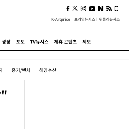
K-Artprice
프라임뉴시스
위클리뉴시스
광장
포토
TV뉴시스
제휴 콘텐츠
제보
자
중기/벤처
해양수산
"