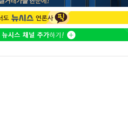
"서장훈, 28억에 산 서초 
1
450억에 매물로"
무'
전현무 "전 연인 집착에 
2
마쳐
홍서범♥조갑경, 아들 불륜
3
은 미소
장 기소
SK하이닉스, 주당 375원
4
분기 중 추가 주주환원 발
회
외국인 심판 성 접대 7
교수…이병
5
국 축구 '5승 2무'
차 개시
[속보]SK하이닉스, 주당 3
6
당…"3분기 중 주주환원 
구윤철 "실거주 30억 이
7
세 모두 완화"