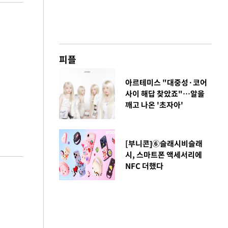
피플
아르테미스 "대중성·코어
사이 해답 찾았죠"…알을
깨고 나온 '초자아'
[부니콘]⑥슬래시비슬래
시, 스마트폰 액세서리에
NFC 더했다