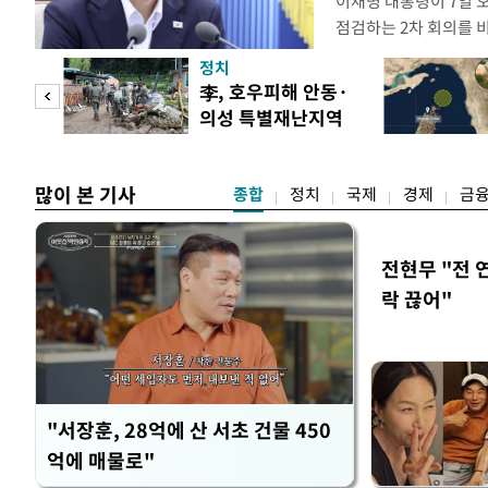
이재명 대통령이 7일 
점검하는 2차 회의를 
관계부처 장관들과 위
정치
금융 지원 방향 및 방안
 두
李, 호우피해 안동·
지원 방안을 보고 받았
의성 특별재난지역
면 브리핑에서 밝혔다 
 정도
선포
많이 본 기사
종합
정치
국제
경제
금
전현무 "전 
락 끊어"
"서장훈, 28억에 산 서초 건물 450
억에 매물로"