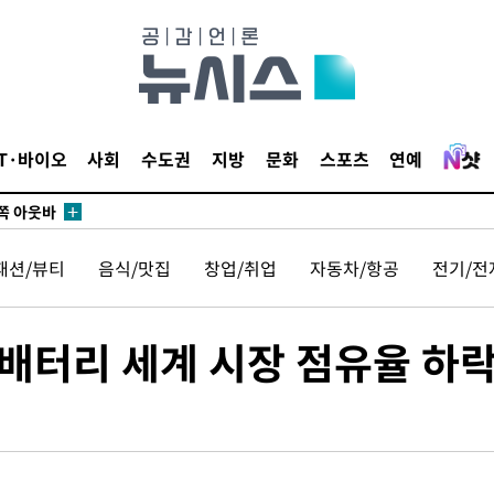
차 개시
0.3만개
 4.1%로
말고 과감히
IT·바이오
사회
수도권
지방
문화
스포츠
연예
쪽 아웃바
 하향
별재난지역
패션/뷰티
음식/맛집
창업/취업
자동차/항공
전기/전
…희망지 못
날씨]
요 선제 대
·배터리 세계 시장 점유율 하락
단
무'
마쳐