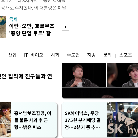
오후 2시부터 8시까지 부동산 정책을
비공개로 주재했다. 이 대통령은 이날
원장으로부터 주택 공급 촉진을 위한
국제
경제
과 함께 부동산의 조기 공급 유도 및
이란·오만, 호르무즈
수도권 고용 급랭
다고 강유정 청와대 수석대변인이 서
'중앙 단일 루트' 합
전국 취업자 10명
회의에는 한 총리와 구윤철 부총리
의
1명뿐
융
산업
IT·바이오
사회
수도권
지방
문화
스포츠
연인 집착에 친구들과 연
홍서범♥조갑경, 아
SK하이닉스, 주당
들 불륜 사과 후 근
375원 분기배당 결
황…밝은 미소
정…3분기 중 추가
주주환원 발표