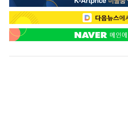
-9516초 전 >
외국인 심판 성 접대 7경기 들여다보니…한국 축구 '5승 2
-9250초 전 >
[속보]코스닥, 2.86포인트(0.36%) 내린 798.81마감
-9203초 전 >
[속보]코스피, 6200선 약보합…0.60% 내린 6258.77에 
-9183초 전 >
[속보]원·달러 환율, 7.7원 내린 1416.1원 마감
-9072초 전 >
[속보] 노원서 40.1도 관측…서울, 2018년 이후 첫 40도
-6162초 전 >
[속보]종합특검, '계엄 수용공간 확보' 신용해 前교정본부
-5035초 전 >
외신들도 주목한 韓축구 파문…"국민적 공분에 수사 재개"
-5006초 전 >
11시간 압수수색에 성접대 파문까지…'쑥대밭' 된 축구협
-4028초 전 >
[속보]규제합리화위원회 부위원장에 김태유 서울대 공대 
태 후임
-386초 전 >
[속보]국힘 윤리위, '돌려차기 발언' 진종오·서범수 징계 절