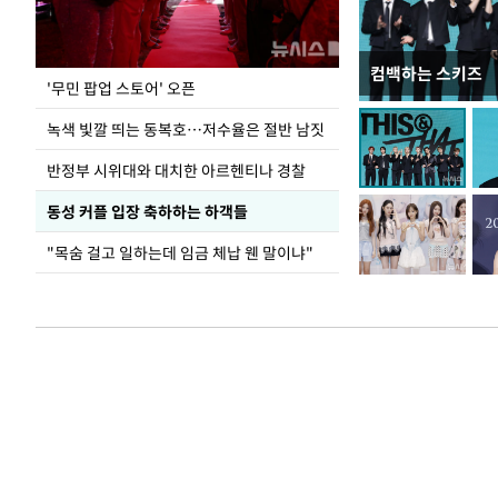
컴백하는 스키즈
지석천 뒤덮은 
'무민 팝업 스토어' 오픈
녹색 빛깔 띄는 동복호…저수율은 절반 남짓
반정부 시위대와 대치한 아르헨티나 경찰
동성 커플 입장 축하하는 하객들
"목숨 걸고 일하는데 임금 체납 웬 말이냐"