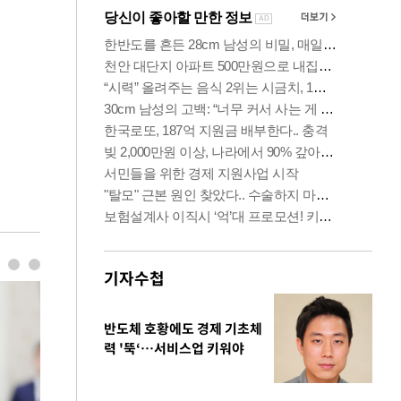
기자수첩
반도체 호황에도 경제 기초체
력 '뚝‘…서비스업 키워야