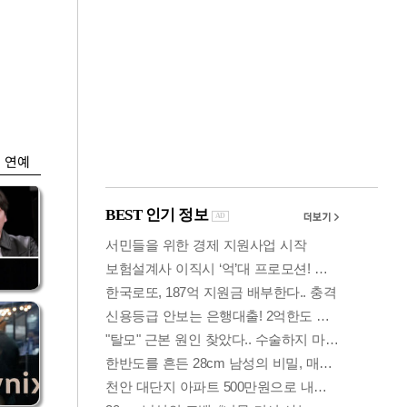
금융
…
두나무, 경찰청 '압수
 중
가상자산' 관리한다
연예