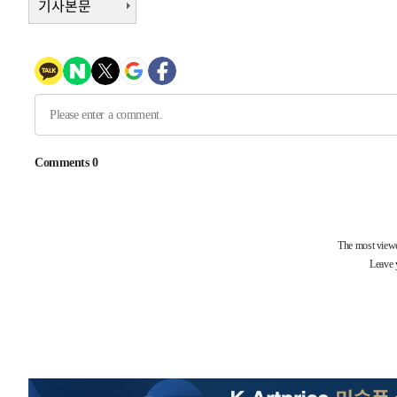
기사본문
-9072초 전 >
[속보] 노원서 40.1도 관측…서울, 2018년 이후 첫 40도
-6162초 전 >
[속보]종합특검, '계엄 수용공간 확보' 신용해 前교정본부
-5035초 전 >
외신들도 주목한 韓축구 파문…"국민적 공분에 수사 재개"
-5006초 전 >
11시간 압수수색에 성접대 파문까지…'쑥대밭' 된 축구협
-4028초 전 >
[속보]규제합리화위원회 부위원장에 김태유 서울대 공대 
태 후임
-386초 전 >
[속보]국힘 윤리위, '돌려차기 발언' 진종오·서범수 징계 절
-31239초 전 >
미 사업체 일자리, 7월에 2.3만개 순감하고 그 전 2개월 1
하향수정 (2보)
-30687초 전 >
[속보] 미 사업체, 일자리 7월에 2.3만 개 줄어…실업률은
↓
-26550초 전 >
[속보]이 대통령 "부동산 공급 기존 사고방식 매달리지 
실천"
-25635초 전 >
이란, "오만과 '중앙 단일 루트' 합의…북쪽 인바운드·남
운드는 임시"
-17203초 전 >
"낮 기온 소폭 하락"…수도권 폭염중대경보, 폭염경보로
-17167초 전 >
[속보]이 대통령, '호우피해' 안동·의성 관할 4개 면 특
선포
-17130초 전 >
[단독]중수청 지원 검사들, 정원 초과 시 낮은 계급 임용
갈 수도
-15101초 전 >
낮 최고 37도 찜통더위…곳곳 소나기·강원 많은 비[내일
-13407초 전 >
SK하이닉스, 용인·청주 팹에 54조 투자…"AI 메모리 수
응"
-10263초 전 >
여자배구 이재영·이다영 자매, 아제르바이잔 투란VC 입