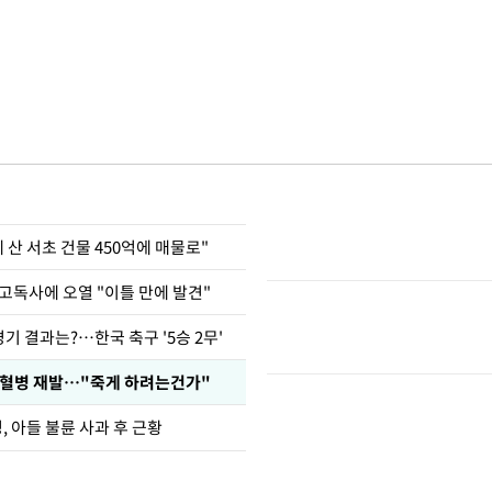
에 산 서초 건물 450억에 매물로"
고독사에 오열 "이틀 만에 발견"
경기 결과는?…한국 축구 '5승 2무'
백혈병 재발…"죽게 하려는건가"
 아들 불륜 사과 후 근황