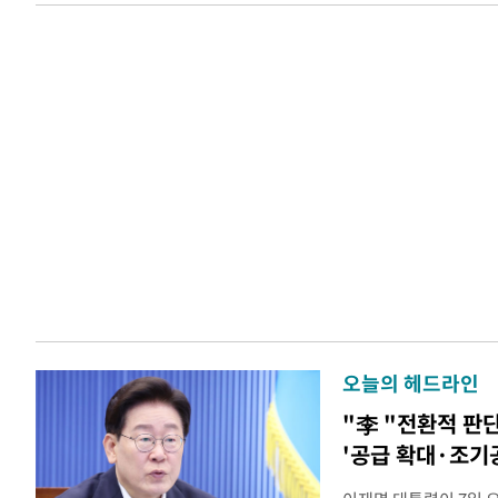
오늘의 헤드라인
"李 "전환적 판
'공급 확대·조기