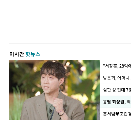
이시간
핫뉴스
"서장훈, 28억
방은희, 어머니 
심판 성 접대 7
응팔 최성원, 
홍서범♥조갑경,