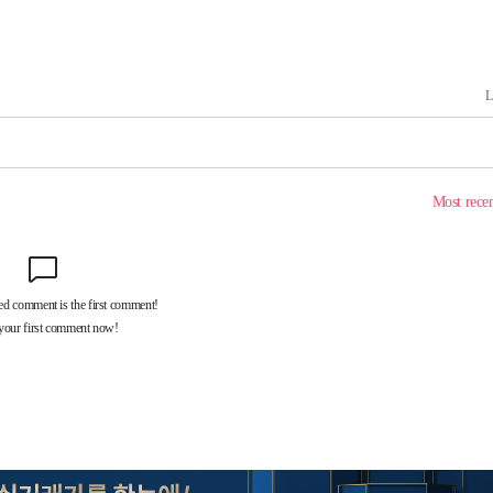
장 기소
회
교수…이병
차 개시
0.3만개
 4.1%로
말고 과감히
쪽 아웃바
 하향
별재난지역
…희망지 못
날씨]
요 선제 대
단