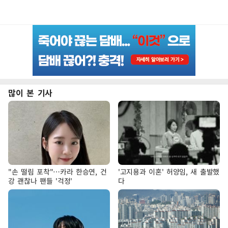
많이 본 기사
"손 떨림 포착"…카라 한승연, 건
'고지용과 이혼' 허양임, 새 출발했
강 괜찮나 팬들 '걱정'
다