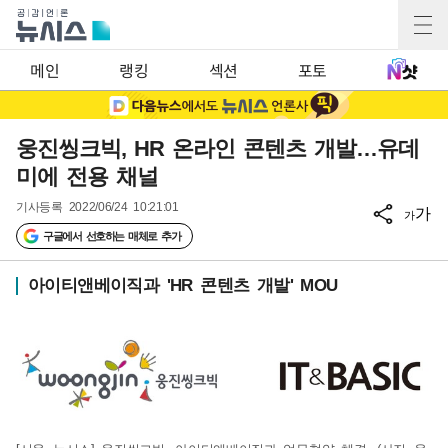
메인
랭킹
섹션
포토
웅진씽크빅, HR 온라인 콘텐츠 개발…유데
미에 전용 채널
기사등록
2022/06/24 10:21:01
가
가
구글에서 선호하는 매체로 추가
아이티앤베이직과 'HR 콘텐츠 개발' MOU