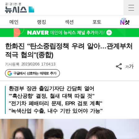
메인
랭킹
섹션
포토
한화진 "탄소중립정책 우려 알아…관계부처
적극 협의"(종합)
기사등록
2023/02/06 17:04:13
가
가
구글에서 선호하는 매체로 추가
환경부 장관 출입기자단 간담회 열어
"'흑산공항' 결정, 철새 대책 따질 것"
"전기차 폐배터리 문제, EPR 검토 계획"
"녹색산업 수출, 내수 기반 있어야 가능"