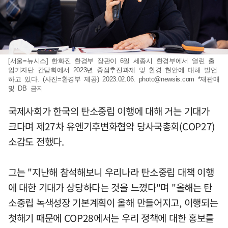
[서울=뉴시스] 한화진 환경부 장관이 6일 세종시 환경부에서 열린 출
입기자단 간담회에서 2023년 중점추진과제 및 환경 현안에 대해 발언
하고 있다. (사진=환경부 제공) 2023.02.06.
photo@newsis.com
*재판매
및 DB 금지
국제사회가 한국의 탄소중립 이행에 대해 거는 기대가
크다며 제27차 유엔기후변화협약 당사국총회(COP27)
소감도 전했다.
그는 "지난해 참석해보니 우리나라 탄소중립 대책 이행
에 대한 기대가 상당하다는 것을 느꼈다"며 "올해는 탄
소중립 녹색성장 기본계획이 올해 만들어지고, 이행되는
첫해기 때문에 COP28에서는 우리 정책에 대한 홍보를