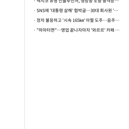
· 멕시코 유명 인플루언서, 생방송 도중 총격받아 사망
· SNS에 '대통령 살해' 협박글…30대 회사원 '불구속 송치'
· 정차 불응하고 '시속 165㎞' 아찔 도주…음주운전자 체포
· "하마터면"…영업 끝나자마자 '와르르' 카페 테라스 덮친 대리석 외벽