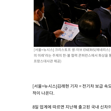
-11287초 전 >
손흥민, 5경기 연속골 실패…LAFC는 승부차기 끝 과달
-3888초 전 >
내일까지 39도 '펄펄'…기상청 "태풍 지나며 폭염 잠시 꺾
-3525초 전 >
트럼프, 한국계 진보 주지사 후보 맹공…"공산주의가 최대
-3503초 전 >
"美간섭에 합의 지연"…트럼프, '이란 호르무즈 통제권' 
-23초 전 >
[속보]산업장관 "李정부, 원전 반대 안해…안정 전력 위해 불
21분 전 >
[속보]경찰, '홍명보 선임 논란' 대한축구협회·축구회관 등 
[서울=뉴시스] 크리스토프 생-이브 ENERIS(에네리스
의 미래'라는 주제의 한-불 협력 콘퍼런스에서 화상을 
프랑스대사관 제공)
[서울=뉴시스]김래현 기자 = 전기차 보급 
적이 나온다.
8일 업계에 따르면 지난해 출고된 국내 신차의