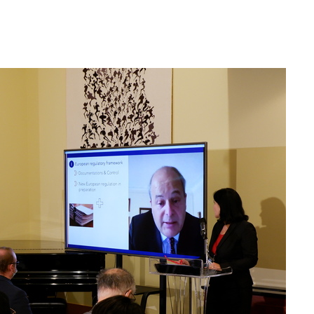
피"
압수수색
태세 강
어"
·당황'
'
 혐의
감
 포착