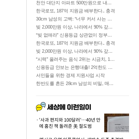
'사과 편지와 100달러'…40년 만
에 훔친 책 돌려준 美 절도범