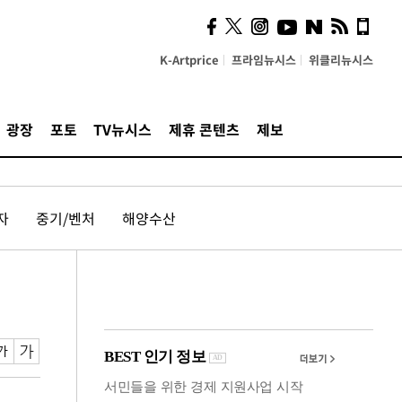
의견, 국토부·LH에 충실히
전달할 것"
K-Artprice
프라임뉴시스
위클리뉴시스
광장
포토
TV뉴시스
제휴 콘텐츠
제보
자
중기/벤처
해양수산