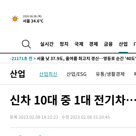
-23081초 전 >
[속보] SKT, 에이닷 서비스 장애 발생…"원인 파악 중"
-22487초 전 >
[속보]합참 "북, 동해상으로 미상 발사체 발사"
2026.08.06 (목)
서울 34.6℃
-21883초 전 >
'낮 최고 39도' 불볕더위…한밤 열대야도 계속[내일날씨]
-21842초 전 >
[속보]7~9일 프로야구 3연전도 폭염 취소…11일 재개
-21504초 전 >
"韓 외환시장 개입 관측 배경엔 美의 대한국 무역적자 있
실시간
정치
국제
경제
금융
산업
-21331초 전 >
'월드컵 탈락 후폭풍' 축구협회…초유의 압수수색에 '충격
-21171초 전 >
서울 낮 37.9도, 올여름 최고치 경신…영등포 순간 '40도
-20733초 전 >
[속보]종합특검, 대검 추가 압수수색…내란 중요임무종사
산업
산업최신
산업/ESG
유통/생활경제
-16828초 전 >
[속보]코스닥, 800p 회복…0.26% 오른 801.67 마감
-16758초 전 >
[속보]코스피, 301.88포인트(4.58%) 내린 6296.38 마
-16623초 전 >
[속보]원·달러 환율, 0.7원 내린 1423.8원 마감
신차 10대 중 1대 전기차
-14222초 전 >
"여기 떨어졌다"…다누리, 스페이스X 로켓 달 충돌 흔적
-11267초 전 >
손흥민, 5경기 연속골 실패…LAFC는 승부차기 끝 과달
등록 2023.02.08 14:22:23
수정 2023.02.08 15:20:45
-3868초 전 >
내일까지 39도 '펄펄'…기상청 "태풍 지나며 폭염 잠시 꺾
-3505초 전 >
트럼프, 한국계 진보 주지사 후보 맹공…"공산주의가 최대
-3483초 전 >
"美간섭에 합의 지연"…트럼프, '이란 호르무즈 통제권' 