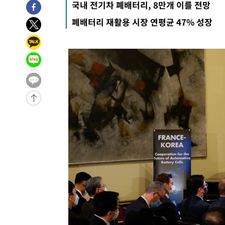
국내 전기차 폐배터리, 8만개 이를 전망
-3초 전 >
[속보]산업장관 "李정부, 원전 반대 안해…안정 전력 위해 불가
폐배터리 재활용 시장 연평균 47% 성장
21분 전 >
[속보]경찰, '홍명보 선임 논란' 대한축구협회·축구회관 등 
-24923초 전 >
[속보]합참 "北 발사체는 단거리탄도미사일…감시·경계
화"
-24671초 전 >
日방위성, 北이 동해로 쏜 발사체는 탄도미사일 가능성
-23101초 전 >
[속보] SKT, 에이닷 서비스 장애 발생…"원인 파악 중"
-22507초 전 >
[속보]합참 "북, 동해상으로 미상 발사체 발사"
-21903초 전 >
'낮 최고 39도' 불볕더위…한밤 열대야도 계속[내일날씨]
-21862초 전 >
[속보]7~9일 프로야구 3연전도 폭염 취소…11일 재개
-21524초 전 >
"韓 외환시장 개입 관측 배경엔 美의 대한국 무역적자 있
-21351초 전 >
'월드컵 탈락 후폭풍' 축구협회…초유의 압수수색에 '충격
-21191초 전 >
서울 낮 37.9도, 올여름 최고치 경신…영등포 순간 '40도
-20753초 전 >
[속보]종합특검, 대검 추가 압수수색…내란 중요임무종사
-16848초 전 >
[속보]코스닥, 800p 회복…0.26% 오른 801.67 마감
-16778초 전 >
[속보]코스피, 301.88포인트(4.58%) 내린 6296.38 마
-16643초 전 >
[속보]원·달러 환율, 0.7원 내린 1423.8원 마감
-14242초 전 >
"여기 떨어졌다"…다누리, 스페이스X 로켓 달 충돌 흔적