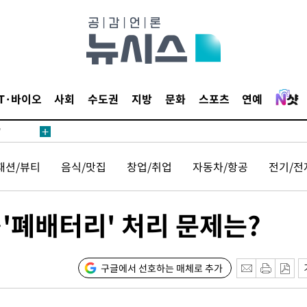
어"
IT·바이오
사회
수도권
지방
문화
스포츠
연예
·당황'
'
 혐의
패션/뷰티
음식/맛집
창업/취업
자동차/항공
전기/전
감
…'폐배터리' 처리 문제는?
 포착
라하라 격파
인다"
구글에서 선호하는 매체로 추가
 위협"
수용할까