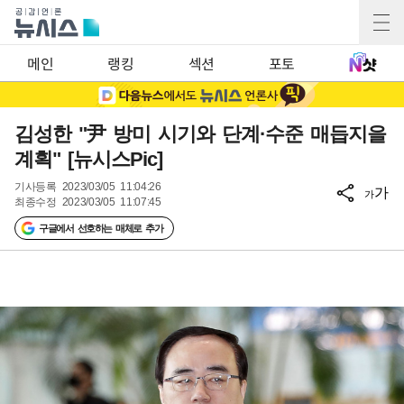
메인
랭킹
섹션
포토
김성한 "尹 방미 시기와 단계·수준 매듭지을
계획" [뉴시스Pic]
기사등록
2023/03/05 11:04:26
가
가
최종수정
2023/03/05 11:07:45
구글에서 선호하는 매체로 추가