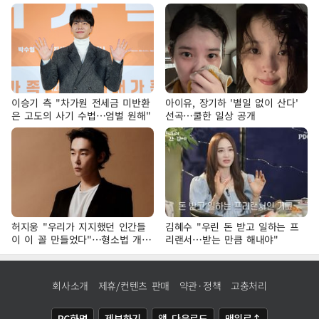
이승기 측 "차가원 전세금 미반환
아이유, 장기하 '별일 없이 산다'
은 고도의 사기 수법…엄벌 원해"
선곡…쿨한 일상 공개
허지웅 "우리가 지지했던 인간들
김혜수 "우린 돈 받고 일하는 프
이 이 꼴 만들었다"…형소법 개정
리랜서…받는 만큼 해내야"
에 격한 반응
회사소개
제휴/컨텐츠 판매
약관·정책
고충처리
PC화면
제보하기
앱 다운로드
맨위로↑