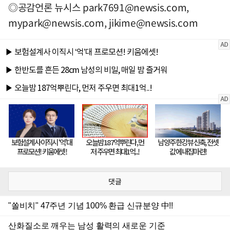
◎공감언론 뉴시스
park7691@newsis.com
,
mypark@newsis.com
,
jikime@newsis.com
댓글