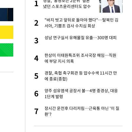
"이
경찰, '홍명보는 2순위' 결론
1
1
냈던 스포츠윤리센터도 압수
수색
성 접대 파문에 "현
"바지 벗고 앞뒤로 돌아야 했다"…탈북민 김
2
2
서아, 기쁨조 검사 수치심 회상
신 근황 "가볼 만하
성남 연구실서 유해물질 유출…300명 대피
3
3
보고서 나왔다…월드
한상미 이태원특조위 조사국장 해임…직원
4
4
에 부당 지시 의혹
출발…나스닥
경찰, 축협 축구회관 등 압수수색 11시간 만
5
5
에 종료(종합)
서 몰라보게 달라진
양주 섬유염색 공장서 불…4명 중경상, 대응
6
6
1단계 발령
스피, 상승추세 아
장시간 운전후 다리저림…근육통 아닌 '이 질
7
7
환'?