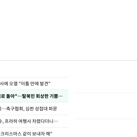
사에 오열 "이틀 만에 발견"
"바지 벗고 앞뒤로 돌아"…탈북민 회상한 기쁨조 검사
…축구협회, 심판 성접대 파문
수, 프라하 여행사 차렸다더니…
 크리스마스 같이 보내자 해"