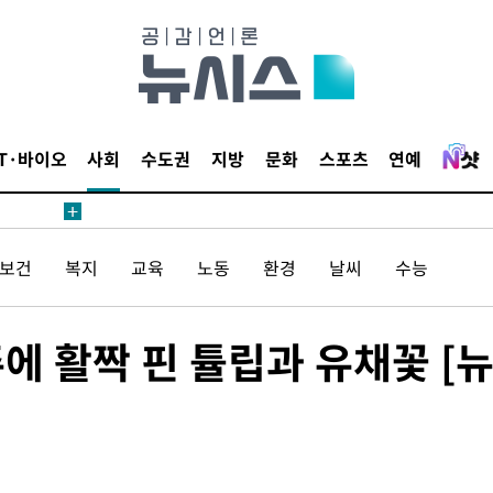
에서 두차
20일 후
IT·바이오
사회
수도권
지방
문화
스포츠
연예
에서 두차
/보건
복지
교육
노동
환경
날씨
수능
20일 후
에 활짝 핀 튤립과 유채꽃 [