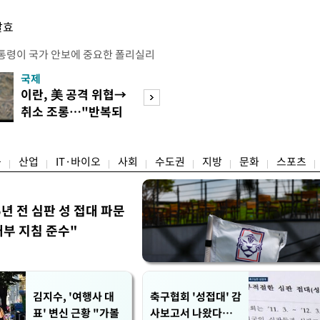
발효
통령이 국가 안보에 중요한 폴리실리
호하기 위한 조치를 단행했다. 트럼프
국제
경제
간) 폴리실리콘 및 폴리실리콘 파생상
이란, 美 공격 위협→
[단독]국가계약 
격제를 적용하고, 일부 파생제품에는
취소 조롱…"반복되
제한 기준 손본다
부과하는 내용의 선언문에 서명했다고
는 쇼 외교"
실효성 검토
 따라 미국은 폴리실리콘에 ㎏당 21달
융
산업
IT·바이오
사회
수도권
지방
문화
스포츠
5년 전 심판 성 접대 파문
내부 지침 준수"
김지수, '여행사 대
축구협회 '성접대' 감
표' 변신 근황 "가볼
사보고서 나왔다…