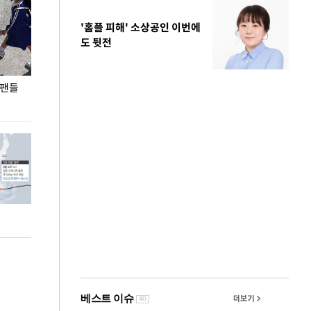
'홈플 피해' 소상공인 이번에
도 뒷전
 팬들
이 대통령, '청년 대책 속도 높여야…폭염 문제도
입추 코앞인데 전
총력 대응'