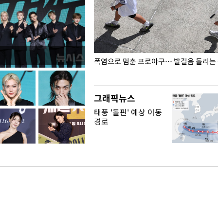
전남광주… 열화상 카메라에 담긴
폭염으로 멈춘 프로야구… 발걸음 돌리는
그래픽뉴스
태풍 '돌핀' 예상 이동
경로