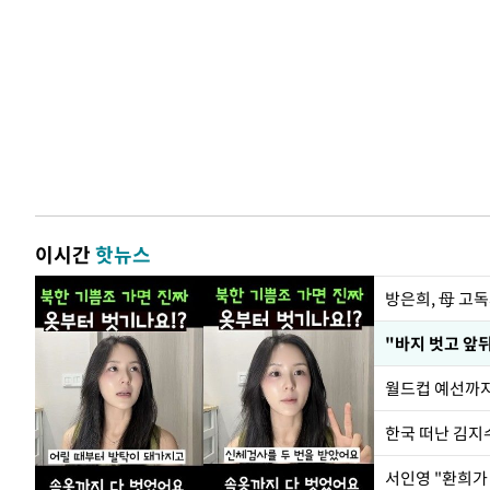
이시간
핫뉴스
방은희, 母 고독
월드컵 예선까지
한국 떠난 김지
서인영 "환희가