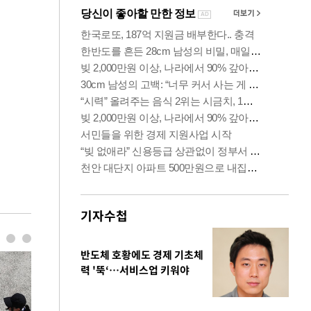
기자수첩
반도체 호황에도 경제 기초체
력 '뚝‘…서비스업 키워야