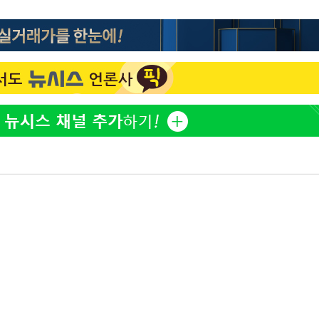
방은희, 母 고독사에 오열 
1
틀 만에 발견"
축구협회, 15년 전 심판 
2
재는 내부 지침 준수"
김지수, '여행사 대표' 변
3
니…"
축구협회 '성접대' 감사
4
컵·올림픽 심판 포함
[속보] 뉴욕증시, 혼조 
5
0.3%↓, 다우 0.14%↑
'학폭 논란' 지수, 필리핀
6
근황
"8월 반등 속지 마라…코
7
니라 '조정국면'"