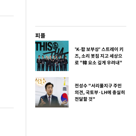
피플
'K-팝 보부상' 스트레이 키
즈, 소리 봇짐 지고 세상으
로 "韓 요소 깊게 우려내"
전성수 "서리풀지구 주민
의견, 국토부·LH에 충실히
전달할 것"