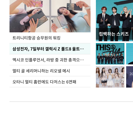
컴백하는 스키즈
입추 하루 앞둔 
트리니티항공 승무원의 워킹
폭염
삼성전자, 7일부터 갤럭시 Z 폴드8 울트라·폴드8·플립8 출시
멕시코 인플루언서, 라방 중 괴한 총격으로 사망
멀티 골 세리머니하는 리오넬 메시
오타니 멀티 홈런에도 다저스는 6연패