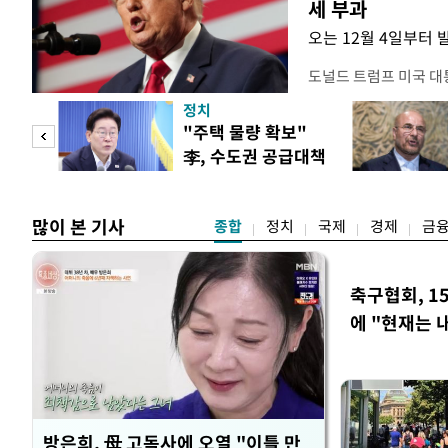
세 부과
오는 12월 4일부터 
도널드 트럼프 미국 대
콘 산업과 공급망을 보
정치
대통령은 6일(현지 시
"사적
"주택 물량 확보"
품 수입에 최저 수입가
李, 수도권 공급대책
15%의 종가 관세를 
 차
집중 점검
백악관이 밝혔다. 이에
러
많이 본 기사
종합
정치
국제
경제
금
축구협회, 1
에 "현재는 
방은희, 母 고독사에 오열 "이틀 만