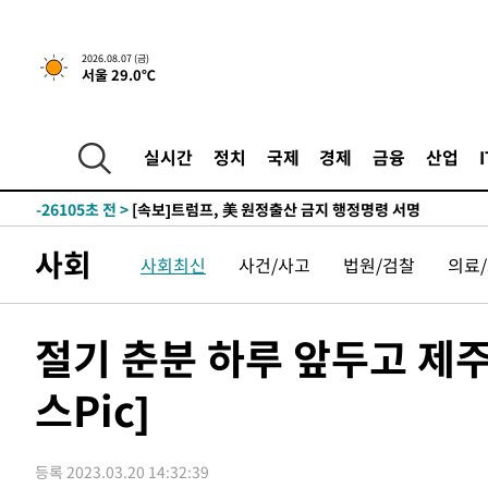
2026.08.07 (금)
서울 29.0℃
-23825초 전 >
[속보] 뉴욕증시, 일제 하락 마감…나스닥 0.06%↓
-29239초 전 >
이란, 호르무즈서 "적국 목표물들"과 대치로 남부 케슘섬
례 큰 폭발음
-27954초 전 >
[속보]美, 폴리실리콘 수입 규제…파생제품 15% 관세, 1
실시간
정치
국제
경제
금융
산업
발효
-26105초 전 >
[속보]트럼프, 美 원정출산 금지 행정명령 서명
-23805초 전 >
[속보] 뉴욕증시, 일제 하락 마감…나스닥 0.06%↓
-29259초 전 >
이란, 호르무즈서 "적국 목표물들"과 대치로 남부 케슘섬
사회
사회최신
사건/사고
법원/검찰
의료
례 큰 폭발음
-27974초 전 >
[속보]美, 폴리실리콘 수입 규제…파생제품 15% 관세, 1
발효
-26125초 전 >
[속보]트럼프, 美 원정출산 금지 행정명령 서명
-23825초 전 >
[속보] 뉴욕증시, 일제 하락 마감…나스닥 0.06%↓
절기 춘분 하루 앞두고 제주
스Pic]
등록 2023.03.20 14:32:39