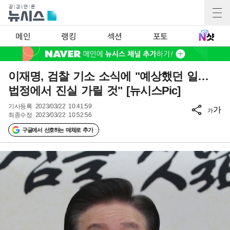
메인
랭킹
섹션
포토
이재명, 검찰 기소 소식에 "예상했던 일…
법정에서 진실 가릴 것" [뉴시스Pic]
기사등록
2023/03/22 10:41:59
가
가
최종수정
2023/03/22 10:52:56
구글에서 선호하는 매체로 추가