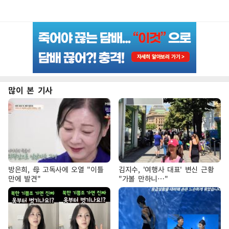
많이 본 기사
방은희, 母 고독사에 오열 "이틀
김지수, '여행사 대표' 변신 근황
만에 발견"
"가볼 만하니…"