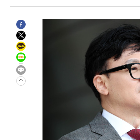
-3941초 전 >
서울 낮 39도 '폭염중대경보'…40도 관측 가능성도
-1303초 전 >
미 워싱턴주 스포캔 시의 통제불능 3개 산불, 방화선 일부 
1시간 전 >
[속보] 호르무즈 해협 이란-오만 협상 기대속 뉴욕증시 혼조 
0.49%↑
-31128초 전 >
[속보]코스닥, 800p 회복…0.26% 오른 801.67 마감
-31058초 전 >
[속보]코스피, 301.88포인트(4.58%) 내린 6296.38 마
-30923초 전 >
[속보]원·달러 환율, 0.7원 내린 1423.8원 마감
-28522초 전 >
"여기 떨어졌다"…다누리, 스페이스X 로켓 달 충돌 흔적
-25567초 전 >
손흥민, 5경기 연속골 실패…LAFC는 승부차기 끝 과달
-18168초 전 >
내일까지 39도 '펄펄'…기상청 "태풍 지나며 폭염 잠시 
-17805초 전 >
트럼프, 한국계 진보 주지사 후보 맹공…"공산주의가 최대
-17783초 전 >
"美간섭에 합의 지연"…트럼프, '이란 호르무즈 통제권'
-14303초 전 >
[속보]산업장관 "李정부, 원전 반대 안해…안정 전력 위
-13000초 전 >
[속보]경찰, '홍명보 선임 논란' 대한축구협회·축구회관 
색
-12387초 전 >
[속보]산업장관 "美무역법 제301조 과잉생산 결과 발표 8
상
-12180초 전 >
[속보]코스피 매도사이드카 발동…4%대 급락
-11452초 전 >
[속보]전남광주 초대 시민추천 부시장에 백승주·윤난실