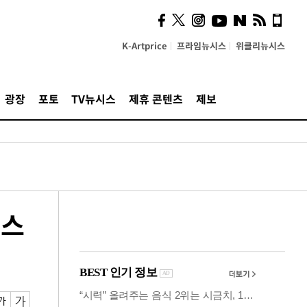
"5·8·9호선 출퇴근 혼잡,
정부 국비지원 필요"
K-Artprice
프라임뉴시스
위클리뉴시스
광장
포토
TV뉴시스
제휴 콘텐츠
제보
시스