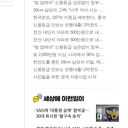
SNS에 '대통령 살해' 협박글…
30대 회사원 '불구속 송치'