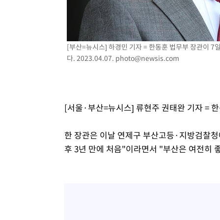
-9013초 전 >
서울 열대야 15일째 지속…비공식 '초열대야' 30도 넘어
-7580초 전 >
[속보]코스닥, 2.15포인트(0.27%) 내린 797.44 출발
-7563초 전 >
[속보]코스피, 119.51포인트(1.81%) 내린 6478.75 개장
[부산=뉴시스] 하경민 기자 = 한동훈 법무부 장관이 
-4010초 전 >
6월 경상수지 497.3억 달러…두 달 연속 사상 최대
다. 2023.04.07.
photo@newsis.com
-3961초 전 >
서울 낮 39도 '폭염중대경보'…40도 관측 가능성도
-1323초 전 >
미 워싱턴주 스포캔 시의 통제불능 3개 산불, 방화선 일부 
1시간 전 >
[속보] 호르무즈 해협 이란-오만 협상 기대속 뉴욕증시 혼조 
0.49%↑
[서울·부산=뉴시스] 류현주 권태완 기자 =
한 장관은 이날 연제구 부산고등·지방검찰청에
후 3년 만에 처음"이라면서 "부산은 여전히 