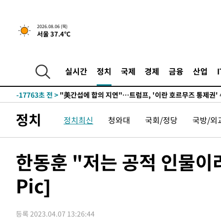
-31038초 전 >
[속보]코스피, 301.88포인트(4.58%) 내린 6296.38 마
-30903초 전 >
[속보]원·달러 환율, 0.7원 내린 1423.8원 마감
2026.08.06 (목)
서울 37.4℃
-28502초 전 >
"여기 떨어졌다"…다누리, 스페이스X 로켓 달 충돌 흔적
-25547초 전 >
손흥민, 5경기 연속골 실패…LAFC는 승부차기 끝 과달
-18148초 전 >
내일까지 39도 '펄펄'…기상청 "태풍 지나며 폭염 잠시 
실시간
정치
국제
경제
금융
산업
-17785초 전 >
트럼프, 한국계 진보 주지사 후보 맹공…"공산주의가 최대
-17763초 전 >
"美간섭에 합의 지연"…트럼프, '이란 호르무즈 통제권'
-14283초 전 >
[속보]산업장관 "李정부, 원전 반대 안해…안정 전력 위
정치
정치최신
청와대
국회/정당
국방/외
-12980초 전 >
[속보]경찰, '홍명보 선임 논란' 대한축구협회·축구회관 
색
-12367초 전 >
[속보]산업장관 "美무역법 제301조 과잉생산 결과 발표 8
상
-12160초 전 >
[속보]코스피 매도사이드카 발동…4%대 급락
한동훈 "저는 공적 인물이라
-11432초 전 >
[속보]전남광주 초대 시민추천 부시장에 백승주·윤난실
Pic]
-8993초 전 >
서울 열대야 15일째 지속…비공식 '초열대야' 30도 넘어
-7560초 전 >
[속보]코스닥, 2.15포인트(0.27%) 내린 797.44 출발
-7543초 전 >
[속보]코스피, 119.51포인트(1.81%) 내린 6478.75 개장
등록 2023.04.07 13:26:44
-3990초 전 >
6월 경상수지 497.3억 달러…두 달 연속 사상 최대