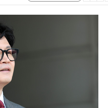
구축
마감 다우
감
 포착
라하라 격파
꺾인다"
 위협"
 수용할까
해 불가피"
등 압수수
월 중 예