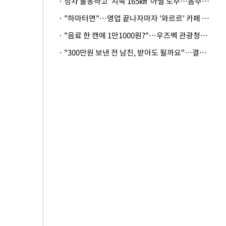
· 정차 불응하고 '시속 165㎞' 아찔 도주…음주운전자 체포
· "하마터면"…영업 끝나자마자 '와르르' 카페 테라스 덮친 대리석 외벽
· "음료 한 캔에 1만1000원?"…우즈벡 관광청까지 나섰다, 유튜버 폭로 후폭풍
· "300만원 보낸 전 남친, 받아도 될까요"…결혼 앞둔 예비신부의 뜻밖 고충