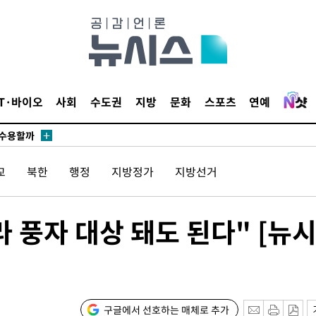
감
 포착
라하라 격파
꺾인다"
IT·바이오
사회
수도권
지방
문화
스포츠
연예
 위협"
 수용할까
해 불가피"
교
북한
행정
지방정가
지방선거
등 압수수
월 중 예
 풍자 대상 돼도 된다" [뉴
구글에서 선호하는 매체로 추가