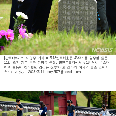
[광주=뉴시스] 이영주 기자 = 5·18민주화운동 43주기를 일주일 앞둔
11일 오전 광주 북구 운정동 국립5·18민주묘지에서 5·18 당시 수습대
책위 활동에 참여했던 김성용 신부가 고 조아라 여사의 묘소 앞에서
추모하고 있다. 2023.05.11.
leeyj2578@newsis.com