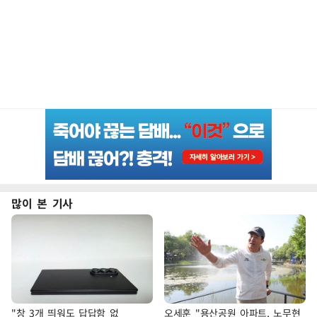
많이 본 기사
"창 3개 띄워도 답답함 없
오세훈 "용산공원 아파트, 노무현