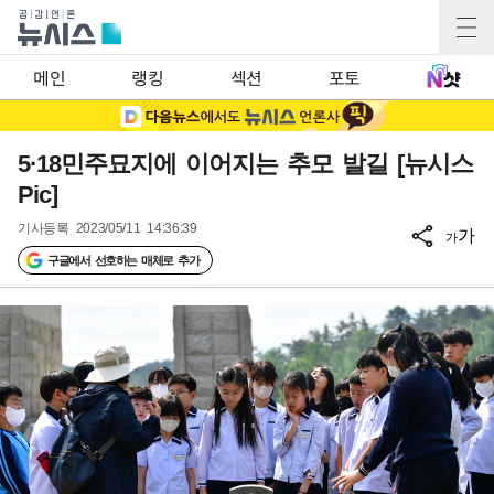
메인
랭킹
섹션
포토
5·18민주묘지에 이어지는 추모 발길 [뉴시스
Pic]
기사등록
2023/05/11 14:36:39
가
가
구글에서 선호하는 매체로 추가