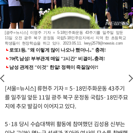
[광주=뉴시스] 이영주 기자 = 5·18민주화운동 43주기를 일주일 앞둔
11일 오전 광주 북구 운정동 국립5·18민주묘지에서 지역 한 초등학교
학생들이 현장학습을 하고 있다. 2023.05.11.
leeyj2578@newsis.com
[서울=뉴시스] 류현주 기자 = 5·18민주화운동 43주기
를 일주일 앞둔 11일 광주 북구 운정동 국립5·18민주묘
지에 추모 발길이 이어지고 있다.
5·18 당시 수습대책위 활동에 참여했던 김성용 신부는
이날 고(故) 명노근 선생과 조아라 여사의 묘소를 참배했