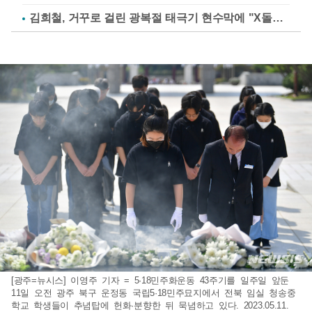
김희철, 거꾸로 걸린 광복절 태극기 현수막에 "X돌았네"
[광주=뉴시스] 이영주 기자 = 5·18민주화운동 43주기를 일주일 앞둔
11일 오전 광주 북구 운정동 국립5·18민주묘지에서 전북 임실 청송중
학교 학생들이 추념탑에 헌화·분향한 뒤 묵념하고 있다. 2023.05.11.