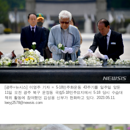
[광주=뉴시스] 이영주 기자 = 5·18민주화운동 43주기를 일주일 앞둔
11일 오전 광주 북구 운정동 국립5·18민주묘지에서 5·18 당시 수습대
책위 활동에 참여했던 김성용 신부가 헌화하고 있다. 2023.05.11.
leeyj2578@newsis.com