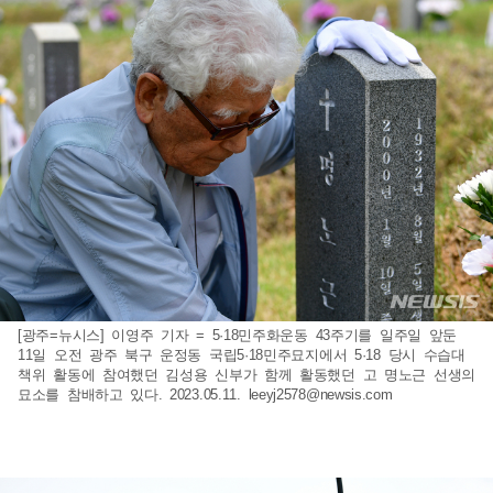
[광주=뉴시스] 이영주 기자 = 5·18민주화운동 43주기를 일주일 앞둔
11일 오전 광주 북구 운정동 국립5·18민주묘지에서 5·18 당시 수습대
책위 활동에 참여했던 김성용 신부가 함께 활동했던 고 명노근 선생의
묘소를 참배하고 있다. 2023.05.11.
leeyj2578@newsis.com