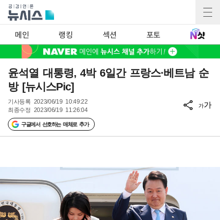
메인
랭킹
섹션
포토
윤석열 대통령, 4박 6일간 프랑스·베트남 순
방 [뉴시스Pic]
기사등록
2023/06/19 10:49:22
가
가
최종수정
2023/06/19 11:26:04
구글에서 선호하는 매체로 추가