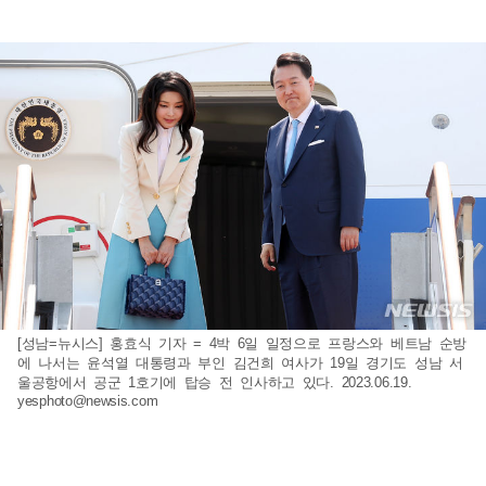
[성남=뉴시스] 홍효식 기자 = 4박 6일 일정으로 프랑스와 베트남 순방
에 나서는 윤석열 대통령과 부인 김건희 여사가 19일 경기도 성남 서
울공항에서 공군 1호기에 탑승 전 인사하고 있다. 2023.06.19.
yesphoto@newsis.com