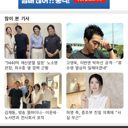
많이 본 기사
''9440억 재산분할 앞둔' 노소영
고영욱, 이번엔 박하선 공격…"류
관장, 최수종 옆 깜짝 근황
수영 열심히 일해야겠네"
김제동, 방송 뜸하더니…이문세·
하영 측, 증조부 친일 의혹에 "사
노사연과 전시회서 포착
실 무근"