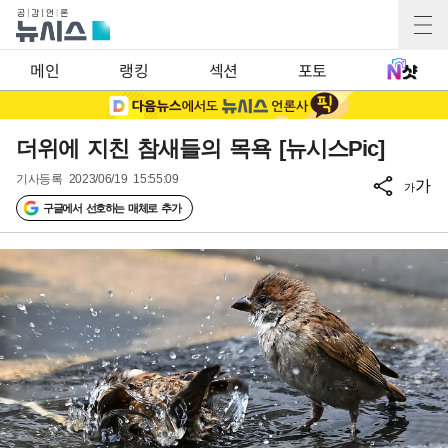
메인
랭킹
섹션
포토
더위에 지친 참새들의 목욕 [뉴시스Pic]
기사등록
2023/06/19 15:55:09
가
가
구글에서 선호하는 매체로 추가