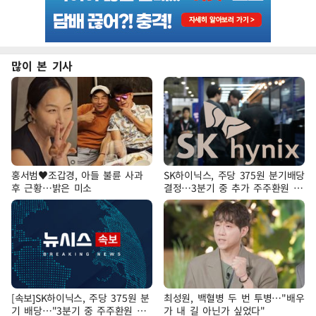
많이 본 기사
홍서범♥조갑경, 아들 불륜 사과
SK하이닉스, 주당 375원 분기배당
후 근황…밝은 미소
결정…3분기 중 추가 주주환원 발
표
[속보]SK하이닉스, 주당 375원 분
최성원, 백혈병 두 번 투병…"배우
기 배당…"3분기 중 주주환원 방
가 내 길 아닌가 싶었다"