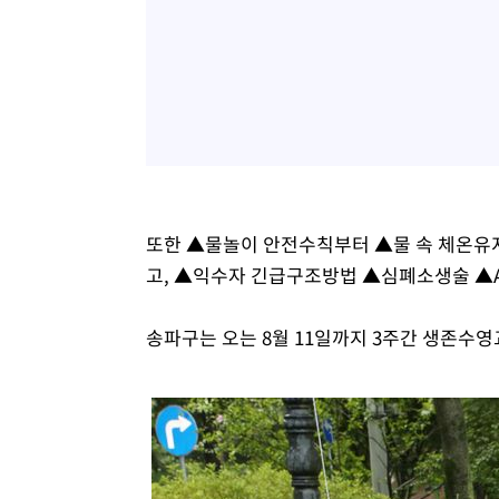
또한 ▲물놀이 안전수칙부터 ▲물 속 체온유
고, ▲익수자 긴급구조방법 ▲심폐소생술 ▲A
송파구는 오는 8월 11일까지 3주간 생존수