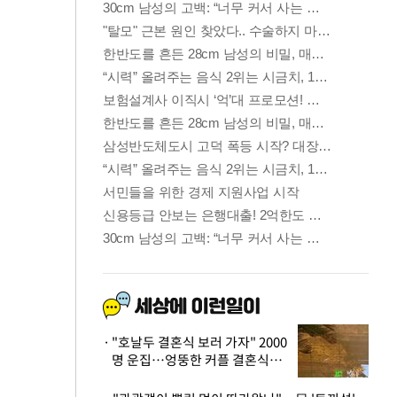
"호날두 결혼식 보러 가자" 2000
명 운집…엉뚱한 커플 결혼식에
'황당'