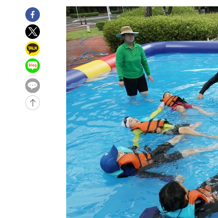
론 누출”
3시간 전 >
‘축구의 신’ 아르헨티나 축구 선수 메시의 부친 지병 별세
3시간 전 >
“美 이란전 무기 소진…북한과 분쟁시 주한 미군 취약해질 수
-31115초 전 >
[속보]與 강원·TK 당원투표 합산 김민석 48.54%로 
44.40%
-30449초 전 >
與 강원·TK 당원투표 합산 김민석 46.01%로 승리…정
44.53%
-30289초 전 >
[속보]與전대 권리당원투표…강원·경북 김민석, 대구 정
-30096초 전 >
[속보]與 당대표 경선, 경북 권리당원 투표 김민석 47.3
45.71%
-29998초 전 >
[속보]與 당대표 경선, 대구 권리당원 투표 정청래 47.8
46.35%
-29795초 전 >
[속보]與 당대표 경선, 강원 권리당원 투표 김민석 승리…5
득표
-27713초 전 >
"일본축구협회, 대한축구협회 성 접대 의혹 심판 조사"
-20355초 전 >
[속보]장은수, KLPGA 제주삼다수 역전 우승…데뷔 10년
정상
-15720초 전 >
"얼마나 더웠으면"…안동 물길공원서 헤엄친 구렁이 '소
-15647초 전 >
손흥민, 68분 뛰고 2경기 침묵…LAFC, 톨루카에 1-0 승
-14919초 전 >
'2경기 연속 침묵' 손흥민, 톨루카전 68분만 뛰고 슈팅 0
-13671초 전 >
이강인, 오늘 서울서 AT마드리드 입단식…'전례 없는 특
-553초 전 >
'여긴 20도, 저긴 50도'…열화상 카메라로 본 폭염 저감시설
-24초 전 >
콜롬비아 신임 우파 대통령 취임 하루만에 차량폭탄 폭발 사건