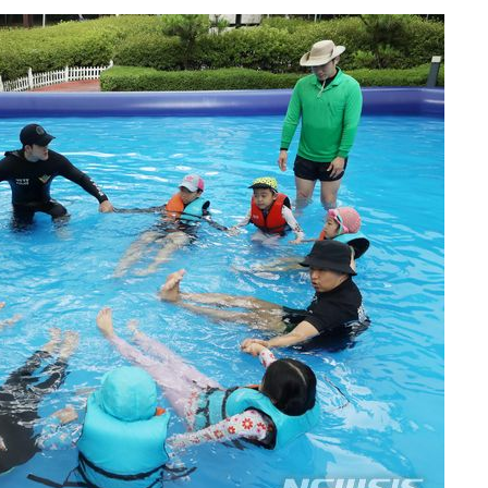
 있어”
승리…정청래
청래
청래 승리
7%·정청래
2%·김민석
0.30%
 차에 첫
동'
리(종합)
개
급대우'
 '온도차'