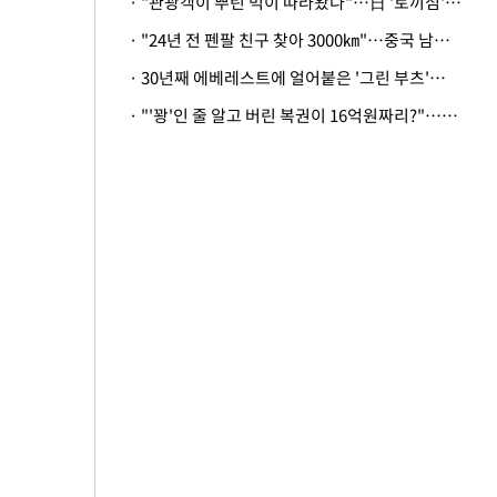
· "관광객이 뿌린 먹이 따라왔나"…日 '토끼섬' 멧돼지, 토끼까지 사냥
· "24년 전 펜팔 친구 찾아 3000㎞"…중국 남성 사연에 '뭉클'
· 30년째 에베레스트에 얼어붙은 '그린 부츠'…드디어 가족 품으로
· "'꽝'인 줄 알고 버린 복권이 16억원짜리?"…극적으로 되찾은 사연