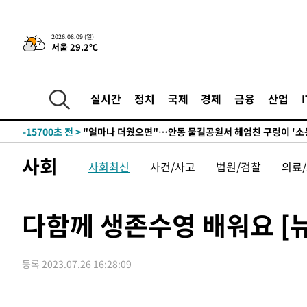
44.53%
-30269초 전 >
[속보]與전대 권리당원투표…강원·경북 김민석, 대구 정
-30076초 전 >
[속보]與 당대표 경선, 경북 권리당원 투표 김민석 47.3
2026.08.09 (일)
서울 29.2℃
45.71%
-29978초 전 >
[속보]與 당대표 경선, 대구 권리당원 투표 정청래 47.8
46.35%
-29775초 전 >
[속보]與 당대표 경선, 강원 권리당원 투표 김민석 승리…5
득표
-27693초 전 >
"일본축구협회, 대한축구협회 성 접대 의혹 심판 조사"
실시간
정치
국제
경제
금융
산업
-20335초 전 >
[속보]장은수, KLPGA 제주삼다수 역전 우승…데뷔 10년
정상
-15700초 전 >
"얼마나 더웠으면"…안동 물길공원서 헤엄친 구렁이 '소
-15627초 전 >
손흥민, 68분 뛰고 2경기 침묵…LAFC, 톨루카에 1-0 승
사회
사회최신
사건/사고
법원/검찰
의료
-14899초 전 >
'2경기 연속 침묵' 손흥민, 톨루카전 68분만 뛰고 슈팅 0
-13651초 전 >
이강인, 오늘 서울서 AT마드리드 입단식…'전례 없는 특
-533초 전 >
'여긴 20도, 저긴 50도'…열화상 카메라로 본 폭염 저감시설
다함께 생존수영 배워요 [뉴
-4초 전 >
콜롬비아 신임 우파 대통령 취임 하루만에 차량폭탄 폭발 사건
1시간 전 >
튀르키예 외무장관, "메카 3국 방위협정은 이란이 목표 아냐 "
등록 2023.07.26 16:28:09
2시간 전 >
이군이 불법 군시설 건설한 레바논 남부에서 레바논군 3명 폭
3시간 전 >
[속보]美중부 사령관, 이스라엘 긴급방문 다중화된 전선 상황
3시간 전 >
美 국방부, 켄달 전 공군장관 보안허가 취소…“에어포스원 기