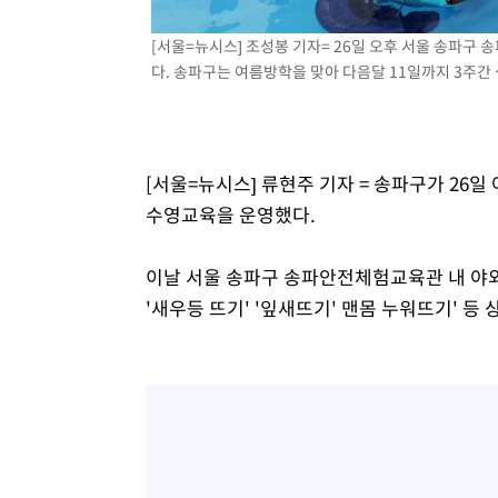
1시간 전 >
튀르키예 외무장관, "메카 3국 방위협정은 이란이 목표 아냐 "
[서울=뉴시스] 조성봉 기자= 26일 오후 서울 송파
2시간 전 >
이군이 불법 군시설 건설한 레바논 남부에서 레바논군 3명 폭
다. 송파구는 여름방학을 맞아 다음달 11일까지 3주간
3시간 전 >
[속보]美중부 사령관, 이스라엘 긴급방문 다중화된 전선 상황
3시간 전 >
美 국방부, 켄달 전 공군장관 보안허가 취소…“에어포스원 기
론 누출”
3시간 전 >
‘축구의 신’ 아르헨티나 축구 선수 메시의 부친 지병 별세
[서울=뉴시스] 류현주 기자 = 송파구가 26
3시간 전 >
“美 이란전 무기 소진…북한과 분쟁시 주한 미군 취약해질 수
수영교육을 운영했다.
이날 서울 송파구 송파안전체험교육관 내 
'새우등 뜨기' '잎새뜨기' 맨몸 누워뜨기' 등