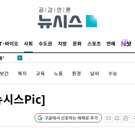
청래 승리
7%·정청래
2%·김민석
0.30%
IT·바이오
사회
수도권
지방
문화
스포츠
연예
 차에 첫
동'
리(종합)
/보건
복지
교육
노동
환경
날씨
수능
개
급대우'
 '온도차'
시스Pic]
 밝혀
발로 부상
구글에서 선호하는 매체로 추가
 논의
밀정보, 언