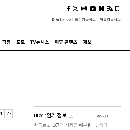
사이 해답 찾았죠"…알을
깨고 나온 '초자아'
K-Artprice
프라임뉴시스
위클리뉴시스
광장
포토
TV뉴시스
제휴 콘텐츠
제보